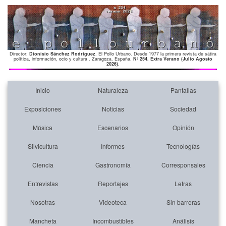
Director:
Dionisio Sánchez Rodríguez
. El Pollo Urbano. Desde 1977 la primera revista de sátira
política, información, ocio y cultura . Zaragoza. España.
Nº 254. Extra Verano (Julio Agosto
2026)
.
Inicio
Naturaleza
Pantallas
Exposiciones
Noticias
Sociedad
Música
Escenarios
Opinión
Silvicultura
Informes
Tecnologías
Ciencia
Gastronomía
Corresponsales
Entrevistas
Reportajes
Letras
Nosotras
Videoteca
Sin barreras
Mancheta
Incombustibles
Análisis