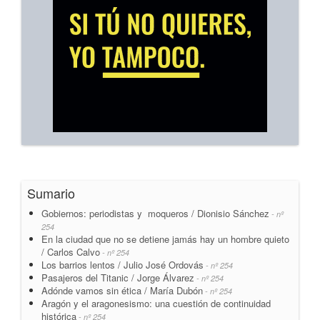
Sumario
Gobiernos: periodistas y moqueros / Dionisio Sánchez
- nº
254
En la ciudad que no se detiene jamás hay un hombre quieto
/ Carlos Calvo
- nº 254
Los barrios lentos / Julio José Ordovás
- nº 254
Pasajeros del Titanic / Jorge Álvarez
- nº 254
Adónde vamos sin ética / María Dubón
- nº 254
Aragón y el aragonesismo: una cuestión de continuidad
histórica
- nº 254