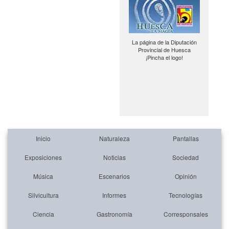
La página de la Diputación
Provincial de Huesca
¡Pincha el logo!
Inicio
Naturaleza
Pantallas
Exposiciones
Noticias
Sociedad
Música
Escenarios
Opinión
Silvicultura
Informes
Tecnologías
Ciencia
Gastronomía
Corresponsales