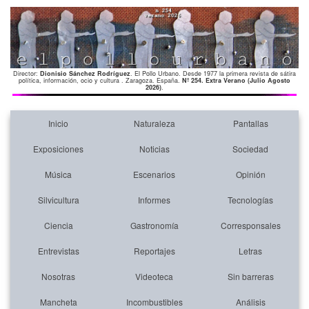
Director:
Dionisio Sánchez Rodríguez
. El Pollo Urbano. Desde 1977 la primera revista de sátira
política, información, ocio y cultura . Zaragoza. España.
Nº 254. Extra Verano (Julio Agosto
2026)
.
Inicio
Naturaleza
Pantallas
Exposiciones
Noticias
Sociedad
Música
Escenarios
Opinión
Silvicultura
Informes
Tecnologías
Ciencia
Gastronomía
Corresponsales
Entrevistas
Reportajes
Letras
Nosotras
Videoteca
Sin barreras
Mancheta
Incombustibles
Análisis