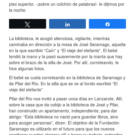
piso superior, -¡sobre un colchón de palabras!- le dijimos por
la noche.
Twittear
Compartir
Compartir
La biblioteca, le acogió silenciosa, vigilante, mientras
caminaba en dirección a la mesa de José Saramago, aquella
en la que escribió “Caín” y “El viaje del elefante”. El bebé
tendió la mano y la pasó suavemente por la manta que hay
sobre el brazo de la silla de José. Por allí, correteando, le
hice algunas fotos.
El bebé se cuela correteando en la biblioteca de Saramago y
de Pilar del Río. En la silla que se ve al fondo escribió “El
viaje del elefante”
Pilar del Río nos invitó a pasar unos días en Lanzarote. Allí,
sobre la casa que da cobijo a la biblioteca de José y Pilar,
han construido un apartamento, independiente, para dar
abrigo: “Esta biblioteca no nació para guardar libros, sino
para acoger personas”, dicen. El objetivo de la Fundación
Saramago es utilizarlo en el futuro para que los nuevos
escritores puedan alojarse allí a hacer su trabajo, rodeados