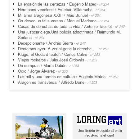
La erosión de las certezas / Eugenio Mateo
- nº 254
Hermosos vencidos / Esteban Villarrocha
- nº 254
Mi alma aragonesa XXIII / Más Buñuel
- nº 254
Os deseo un feliz verano / Manuel Medrano
- nº 254
Cosas de derechas de toda la vida / Antonio Tausiet
- nº 247
Una justicia ciega.Una policía adoctrinada / Raimundo M.
Soriano
- nº 254
Decepcionante / Andrés Sierra
- nº 247
Decíamos ayer: A ver si gana la derecha…
- nº 253
Kluge, el Godard teutón / Carlos Calvo
- nº 253
Viejos rockeros / Julio José Ordovás
- nº 253
De compras / María Dubón
- nº 253
Odio / Jorge Álvarez
- nº 253
Las mil y una formas de cultura / Eugenio Mateo
- nº 253
Aragón es transversal / Alfredo Boné
- nº 253
Una librería excepcional en la
red ¡Pincha el logo!