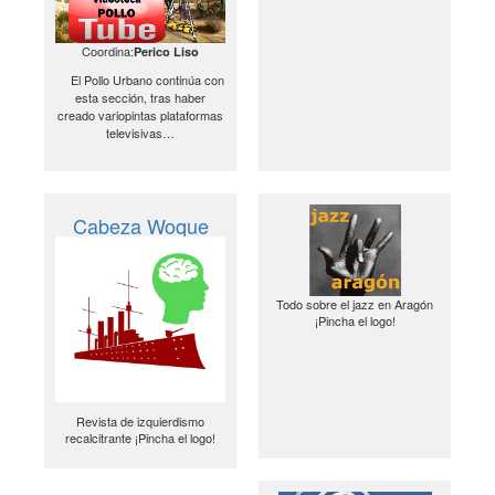
Coordina:
Perico Liso
El Pollo Urbano continúa con
esta sección, tras haber
creado variopintas plataformas
televisivas…
Cabeza Woque
Todo sobre el jazz en Aragón
¡Pincha el logo!
Revista de izquierdismo
recalcitrante ¡Pincha el logo!