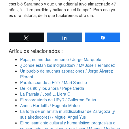
escribió Saramago y que una editorial tuvo almacenado 47
años, “el libro perdido y hallado en el tiempo”. Pero esa ya
es otra historia, de la que hablaremos otro día.
Twittear
Compartir
Compartir
Artículos relacionados :
Pepa, no me des tormento / Jorge Marqueta
¿Dónde están los indignados? / Mª José Hernández
Un pueblo de muchas aspiraciones / Jorge Álvarez
Pieroni
Parafraseando a Félix / Mari Sancho
De los 90 y los ahora / Pepe Cerdá
La Parrala / José L. Llera Gil
El recordatorio de UPyD / Gullermo Fatás
Annus Horribilis / Eugenio Mateo
La forja de un artista multidisciplinar de Zaragoza (y
sus alrededores) / Miguel Angel Yus
El pensamiento cultural y humanístico: progresista o
conservador, pero alguno, por favor / Manuel Medrano