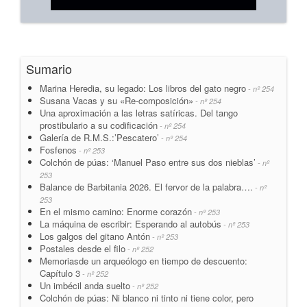
Sumario
Marina Heredia, su legado: Los libros del gato negro
- nº 254
Susana Vacas y su «Re-composición»
- nº 254
Una aproximación a las letras satíricas. Del tango
prostibulario a su codificación
- nº 254
Galería de R.M.S.:’Pescatero’
- nº 254
Fosfenos
- nº 253
Colchón de púas: ‘Manuel Paso entre sus dos nieblas’
- nº
253
Balance de Barbitania 2026. El fervor de la palabra….
- nº
253
En el mismo camino: Enorme corazón
- nº 253
La máquina de escribir: Esperando al autobús
- nº 253
Los galgos del gitano Antón
- nº 253
Postales desde el filo
- nº 252
Memoriasde un arqueólogo en tiempo de descuento:
Capítulo 3
- nº 252
Un imbécil anda suelto
- nº 252
Colchón de púas: Ni blanco ni tinto ni tiene color, pero