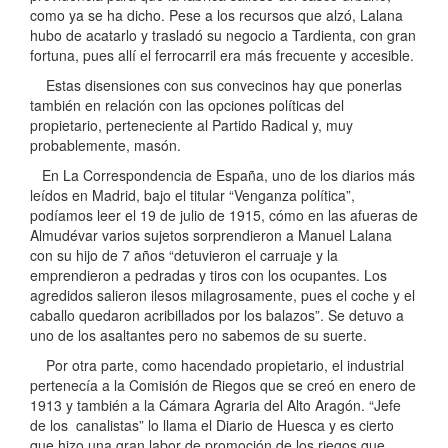
como ya se ha dicho. Pese a los recursos que alzó, Lalana
hubo de acatarlo y trasladó su negocio a Tardienta, con gran
fortuna, pues allí el ferrocarril era más frecuente y accesible.
Estas disensiones con sus convecinos hay que ponerlas
también en relación con las opciones políticas del
propietario, perteneciente al Partido Radical y, muy
probablemente, masón.
En La Correspondencia de España, uno de los diarios más
leídos en Madrid, bajo el titular “Venganza política”,
podíamos leer el 19 de julio de 1915, cómo en las afueras de
Almudévar varios sujetos sorprendieron a Manuel Lalana
con su hijo de 7 años “detuvieron el carruaje y la
emprendieron a pedradas y tiros con los ocupantes. Los
agredidos salieron ilesos milagrosamente, pues el coche y el
caballo quedaron acribillados por los balazos”. Se detuvo a
uno de los asaltantes pero no sabemos de su suerte.
Por otra parte, como hacendado propietario, el industrial
pertenecía a la Comisión de Riegos que se creó en enero de
1913 y también a la Cámara Agraria del Alto Aragón. “Jefe
de los canalistas” lo llama el Diario de Huesca y es cierto
que hizo una gran labor de promoción de los riegos que