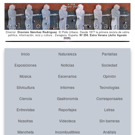
Director:
Dionisio Sánchez Rodríguez
. El Pollo Urbano. Desde 1977 la primera revista de sátira
política, información, ocio y cultura . Zaragoza. España.
Nº 254. Extra Verano (Julio Agosto
2026)
.
Inicio
Naturaleza
Pantallas
Exposiciones
Noticias
Sociedad
Música
Escenarios
Opinión
Silvicultura
Informes
Tecnologías
Ciencia
Gastronomía
Corresponsales
Entrevistas
Reportajes
Letras
Nosotras
Videoteca
Sin barreras
Mancheta
Incombustibles
Análisis