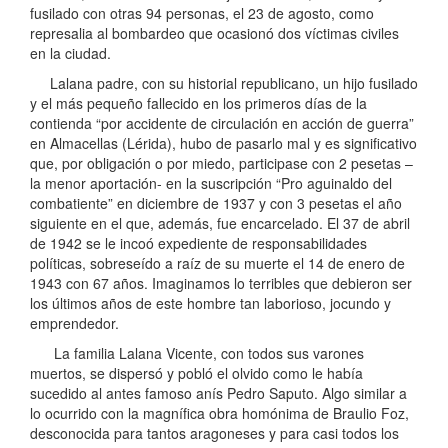
fusilado con otras 94 personas, el 23 de agosto, como
represalia al bombardeo que ocasionó dos víctimas civiles
en la ciudad.
Lalana padre, con su historial republicano, un hijo fusilado
y el más pequeño fallecido en los primeros días de la
contienda “por accidente de circulación en acción de guerra”
en Almacellas (Lérida), hubo de pasarlo mal y es significativo
que, por obligación o por miedo, participase con 2 pesetas –
la menor aportación- en la suscripción “Pro aguinaldo del
combatiente” en diciembre de 1937 y con 3 pesetas el año
siguiente en el que, además, fue encarcelado. El 37 de abril
de 1942 se le incoó expediente de responsabilidades
políticas, sobreseído a raíz de su muerte el 14 de enero de
1943 con 67 años. Imaginamos lo terribles que debieron ser
los últimos años de este hombre tan laborioso, jocundo y
emprendedor.
La familia Lalana Vicente, con todos sus varones
muertos, se dispersó y pobló el olvido como le había
sucedido al antes famoso anís Pedro Saputo. Algo similar a
lo ocurrido con la magnífica obra homónima de Braulio Foz,
desconocida para tantos aragoneses y para casi todos los