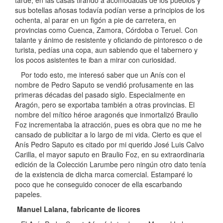
tarde, en las casas tirando a acomodadas de los pueblos y
sus botellas añosas todavía podían verse a principios de los
ochenta, al parar en un figón a pie de carretera, en
provincias como Cuenca, Zamora, Córdoba o Teruel. Con
talante y ánimo de resistente y oficiando de pintoresco o de
turista, pedías una copa, aun sabiendo que el tabernero y
los pocos asistentes te iban a mirar con curiosidad.
Por todo esto, me interesó saber que un Anís con el
nombre de Pedro Saputo se vendió profusamente en las
primeras décadas del pasado siglo. Especialmente en
Aragón, pero se exportaba también a otras provincias. El
nombre del mítico héroe aragonés que inmortalizó Braulio
Foz incrementaba la atracción, pues es obra que no me he
cansado de publicitar a lo largo de mi vida. Cierto es que el
Anís Pedro Saputo es citado por mi querido José Luis Calvo
Carilla, el mayor saputo en Braulio Foz, en su extraordinaria
edición de la Colección Larumbe pero ningún otro dato tenía
de la existencia de dicha marca comercial. Estamparé lo
poco que he conseguido conocer de ella escarbando
papeles.
Manuel Lalana, fabricante de licores