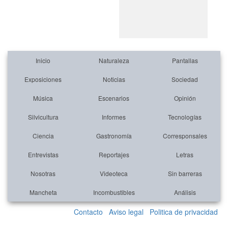
Inicio
Naturaleza
Pantallas
Exposiciones
Noticias
Sociedad
Música
Escenarios
Opinión
Silvicultura
Informes
Tecnologías
Ciencia
Gastronomía
Corresponsales
Entrevistas
Reportajes
Letras
Nosotras
Videoteca
Sin barreras
Mancheta
Incombustibles
Análisis
Contacto
Aviso legal
Politica de privacidad