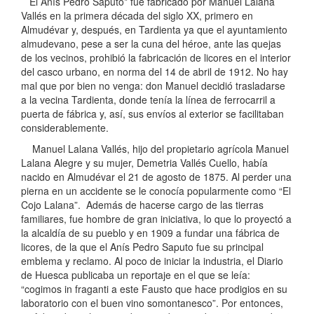
El Anís Pedro Saputo* fue fabricado por Manuel Lalana
Vallés en la primera década del siglo XX, primero en
Almudévar y, después, en Tardienta ya que el ayuntamiento
almudevano, pese a ser la cuna del héroe, ante las quejas
de los vecinos, prohibió la fabricación de licores en el interior
del casco urbano, en norma del 14 de abril de 1912. No hay
mal que por bien no venga: don Manuel decidió trasladarse
a la vecina Tardienta, donde tenía la línea de ferrocarril a
puerta de fábrica y, así, sus envíos al exterior se facilitaban
considerablemente.
Manuel Lalana Vallés, hijo del propietario agrícola Manuel
Lalana Alegre y su mujer, Demetria Vallés Cuello, había
nacido en Almudévar el 21 de agosto de 1875. Al perder una
pierna en un accidente se le conocía popularmente como “El
Cojo Lalana”. Además de hacerse cargo de las tierras
familiares, fue hombre de gran iniciativa, lo que lo proyectó a
la alcaldía de su pueblo y en 1909 a fundar una fábrica de
licores, de la que el Anís Pedro Saputo fue su principal
emblema y reclamo. Al poco de iniciar la industria, el Diario
de Huesca publicaba un reportaje en el que se leía:
“cogimos in fraganti a este Fausto que hace prodigios en su
laboratorio con el buen vino somontanesco”. Por entonces,