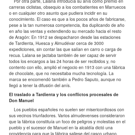
Por otra parte, Lalana introducía su anís como premio en
carreras ciclistas, obsequio a los combatientes en Marruecos
o en cualquier otro asunto que pudiera incidir en su
conocimiento. El caso es que a los pocos años de fabricarse,
pese a la tan numerosa competencia, iba duplicando de año
en año las ventas y extendiendo su mercado hacia el resto
de Aragón: En 1912 se despacharon desde las estaciones
de Tardienta, Huesca y Almudévar cerca de 3000
expediciones, sin contar las que salían en carro o carga de
recua. Lalana se jactaba también de ser capaz de servir
todos los encargos a las 24 horas de ser recibidos y, no
contento con ello, amplió el negocio en 1913 con una fábrica
de chocolate, que no necesitaba mucha tecnología. La
marca se encomendó también a Pedro Saputo, aunque no
llegó a tener la difusión del anís.
El traslado a Tardienta y los conflictos procesales de
Don Manuel
Los pueblos españoles no suelen ser misericordiosos con
sus vecinos triunfadores. Varios almudevenses consideraron
que la fábrica constituía un foco de peligros y molestias en el
pueblo y el sucesor de Manuel en la alcaldía dictó una
providencia para que la fábrica saliese del casco urbano,