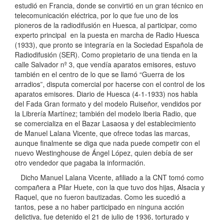
estudió en Francia, donde se convirtió en un gran técnico en
telecomunicación eléctrica, por lo que fue uno de los
pioneros de la radiodifusión en Huesca, al participar, como
experto principal en la puesta en marcha de Radio Huesca
(1933), que pronto se integraría en la Sociedad Española de
Radiodifusión (SER). Como propietario de una tienda en la
calle Salvador nº 3, que vendía aparatos emisores, estuvo
también en el centro de lo que se llamó “Guerra de los
arradios”, disputa comercial por hacerse con el control de los
aparatos emisores. Diario de Huesca (4-1-1933) nos habla
del Fada Gran formato y del modelo Ruiseñor, vendidos por
la Librería Martínez; también del modelo Iberia Radio, que
se comercializa en el Bazar Lasaosa y del establecimiento
de Manuel Lalana Vicente, que ofrece todas las marcas,
aunque finalmente se diga que nada puede competir con el
nuevo Westinghouse de Ángel López, quien debía de ser
otro vendedor que pagaba la información.
Dicho Manuel Lalana Vicente, afiliado a la CNT tomó como
compañera a Pilar Huete, con la que tuvo dos hijas, Alsacia y
Raquel, que no fueron bautizadas. Como les sucedió a
tantos, pese a no haber participado en ninguna acción
delictiva, fue detenido el 21 de julio de 1936, torturado y