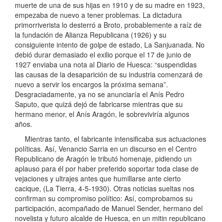
muerte de una de sus hijas en 1910 y de su madre en 1923,
empezaba de nuevo a tener problemas. La dictadura
primorriverista lo desterró a Broto, probablemente a raíz de
la fundación de Alianza Republicana (1926) y su
consiguiente intento de golpe de estado, La Sanjuanada. No
debió durar demasiado el exilio porque el 17 de junio de
1927 enviaba una nota al Diario de Huesca: “suspendidas
las causas de la desaparición de su industria comenzará de
nuevo a servir los encargos la próxima semana”.
Desgraciadamente, ya no se anunciaría el Anís Pedro
Saputo, que quizá dejó de fabricarse mientras que su
hermano menor, el Anís Aragón, le sobreviviría algunos
años.
Mientras tanto, el fabricante intensificaba sus actuaciones
políticas. Así, Venancio Sarria en un discurso en el Centro
Republicano de Aragón le tributó homenaje, pidiendo un
aplauso para él por haber preferido soportar toda clase de
vejaciones y ultrajes antes que humillarse ante cierto
cacique, (La Tierra, 4-5-1930). Otras noticias sueltas nos
confirman su compromiso político: Así, comprobamos su
participación, acompañado de Manuel Sender, hermano del
novelista y futuro alcalde de Huesca, en un mitin republicano