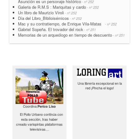
Asunción es un personaje histórico
- nº 252
Galeria de R.M.S : Mariquitas y cardo
- nº 252
Un libro de Maurizio Viroli
- nº 252
Día del Libro_Biblioisémicos
- nº 252
Mac y su contratiempo, de Enrique Vila-Matas
- nº 252
Gabriel Sopeña. El trovador del rock
- nº 251
Memorias de un arqueólogo en tiempo de descuento
- nº 251
Una librería excepcional en la
red ¡Pincha el logo!
Coordina:
Perico Liso
El Pollo Urbano continúa con
esta sección, tras haber
creado variopintas plataformas
televisivas…