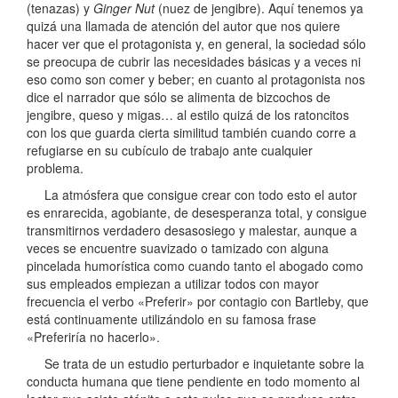
(tenazas) y
Ginger Nut
(nuez de jengibre). Aquí tenemos ya
quizá una llamada de atención del autor que nos quiere
hacer ver que el protagonista y, en general, la sociedad sólo
se preocupa de cubrir las necesidades básicas y a veces ni
eso como son comer y beber; en cuanto al protagonista nos
dice el narrador que sólo se alimenta de bizcochos de
jengibre, queso y migas… al estilo quizá de los ratoncitos
con los que guarda cierta similitud también cuando corre a
refugiarse en su cubículo de trabajo ante cualquier
problema.
La atmósfera que consigue crear con todo esto el autor
es enrarecida, agobiante, de desesperanza total, y consigue
transmitirnos verdadero desasosiego y malestar, aunque a
veces se encuentre suavizado o tamizado con alguna
pincelada humorística como cuando tanto el abogado como
sus empleados empiezan a utilizar todos con mayor
frecuencia el verbo «Preferir» por contagio con Bartleby, que
está continuamente utilizándolo en su famosa frase
«Preferiría no hacerlo».
Se trata de un estudio perturbador e inquietante sobre la
conducta humana que tiene pendiente en todo momento al