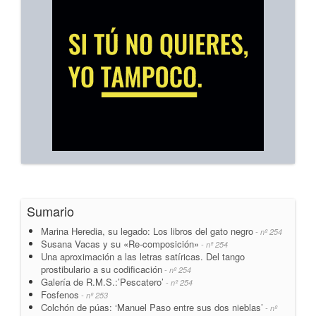
Sumario
Marina Heredia, su legado: Los libros del gato negro
- nº 254
Susana Vacas y su «Re-composición»
- nº 254
Una aproximación a las letras satíricas. Del tango
prostibulario a su codificación
- nº 254
Galería de R.M.S.:’Pescatero’
- nº 254
Fosfenos
- nº 253
Colchón de púas: ‘Manuel Paso entre sus dos nieblas’
- nº