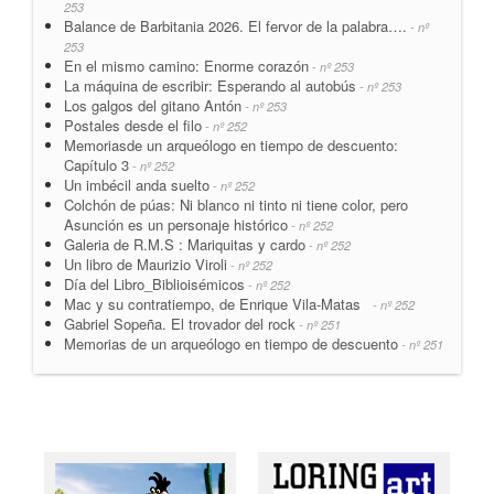
253
Balance de Barbitania 2026. El fervor de la palabra….
- nº
253
En el mismo camino: Enorme corazón
- nº 253
La máquina de escribir: Esperando al autobús
- nº 253
Los galgos del gitano Antón
- nº 253
Postales desde el filo
- nº 252
Memoriasde un arqueólogo en tiempo de descuento:
Capítulo 3
- nº 252
Un imbécil anda suelto
- nº 252
Colchón de púas: Ni blanco ni tinto ni tiene color, pero
Asunción es un personaje histórico
- nº 252
Galeria de R.M.S : Mariquitas y cardo
- nº 252
Un libro de Maurizio Viroli
- nº 252
Día del Libro_Biblioisémicos
- nº 252
Mac y su contratiempo, de Enrique Vila-Matas
- nº 252
Gabriel Sopeña. El trovador del rock
- nº 251
Memorias de un arqueólogo en tiempo de descuento
- nº 251