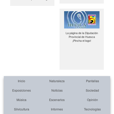
La página de la Diputación
Provincial de Huesca
¡Pincha el logo!
Inicio
Naturaleza
Pantallas
Exposiciones
Noticias
Sociedad
Música
Escenarios
Opinión
Silvicultura
Informes
Tecnologías