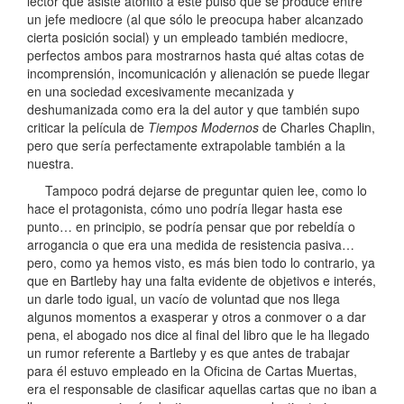
lector que asiste atónito a este pulso que se produce entre
un jefe mediocre (al que sólo le preocupa haber alcanzado
cierta posición social) y un empleado también mediocre,
perfectos ambos para mostrarnos hasta qué altas cotas de
incomprensión, incomunicación y alienación se puede llegar
en una sociedad excesivamente mecanizada y
deshumanizada como era la del autor y que también supo
criticar la película de
Tiempos Modernos
de Charles Chaplin,
pero que sería perfectamente extrapolable también a la
nuestra.
Tampoco podrá dejarse de preguntar quien lee, como lo
hace el protagonista, cómo uno podría llegar hasta ese
punto… en principio, se podría pensar que por rebeldía o
arrogancia o que era una medida de resistencia pasiva…
pero, como ya hemos visto, es más bien todo lo contrario, ya
que en Bartleby hay una falta evidente de objetivos e interés,
un darle todo igual, un vacío de voluntad que nos llega
algunos momentos a exasperar y otros a conmover o a dar
pena, el abogado nos dice al final del libro que le ha llegado
un rumor referente a Bartleby y es que antes de trabajar
para él estuvo empleado en la Oficina de Cartas Muertas,
era el responsable de clasificar aquellas cartas que no iban a