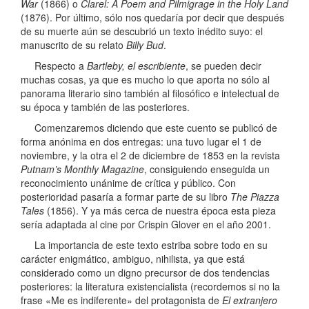
War
(1866) o
Clarel: A Poem and Pilmigrage in the Holy Land
(1876). Por último, sólo nos quedaría por decir que después
de su muerte aún se descubrió un texto inédito suyo: el
manuscrito de su relato
Billy Bud
.
Respecto a
Bartleby, el escribiente
, se pueden decir
muchas cosas, ya que es mucho lo que aporta no sólo al
panorama literario sino también al filosófico e intelectual de
su época y también de las posteriores.
Comenzaremos diciendo que este cuento se publicó de
forma anónima en dos entregas: una tuvo lugar el 1 de
noviembre, y la otra el 2 de diciembre de 1853 en la revista
Putnam’s Monthly Magazine
, consiguiendo enseguida un
reconocimiento unánime de crítica y público. Con
posterioridad pasaría a formar parte de su libro
The Piazza
Tales
(1856). Y ya más cerca de nuestra época esta pieza
sería adaptada al cine por Crispin Glover en el año 2001.
La importancia de este texto estriba sobre todo en su
carácter enigmático, ambiguo, nihilista, ya que está
considerado como un digno precursor de dos tendencias
posteriores: la literatura existencialista (recordemos si no la
frase «Me es indiferente» del protagonista de
El extranjero