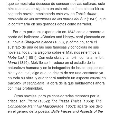
que se mostraba deseoso de conocer nuevas culturas, esto
hizo que el autor siguiera en esta misma línea al escribir su
segunda novela, ambientada esta vez en Tahití:
Amoo:
narración de las aventuras de los mares del Sur
(1847), que
lo confirmaría en sus grandes dotes como narrador.
Por otra parte, su experiencia en 1843 como arponero a
bordo del ballenero «Charles and Henry» será plasmada en
su novela
Chaqueta blanca
(1850), y, cómo no, será el
sustrato de una de las más famosas y conocidas de sus
novelas, toda una alegoría sobre el Mal, nos referimos a:
Moby Dick
(1851). Con esta obra y también con la anterior,
Mardi
(1849), Melville se introduce en el estudio de la
naturaleza humana y en la indagación de los conceptos del
bien y del mal, algo que no dejará de ser una constante ya
en toda su obra, y que tendrá también un aspecto crucial en
Bartleby, el escribiente
, la obra de la que hablaremos ahora
con más profundidad.
Otras novelas, pero ya consideradas menores por la
crítica, son:
Pierre
(1852);
The Piazza Thales
(1856);
The
Confidence-Man: His Masquerade
(1857); aparte nos dejó
en el género de la poesía:
Batle-Pieces and Aspects of the