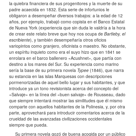
la quiebra financiera de sus progenitores y la muerte de su
padre acaecida en 1832. Esta serie de infortunios le
obligaron a desempeñar diversos trabajos: a la edad de 12
años, por ejemplo, trabajó como copista en el Banco Estatal
de Nueva York (experiencia que sin duda le valdría a la hora
de crear este relato breve que hoy nos ocupa de
Bartleby, el
escribiente
), y también desempeñaría otros oficios
variopintos como granjero, oficinista o maestro. No obstante,
un espíritu inquieto como era el suyo hizo que en 1841 se
enrolara en el barco ballenero «Acushnet», que partía con
destino a los mares del Sur. Su experiencia como marino
sería la base de su primera novela
Typee
(1846), que narra
su estancia en las islas Marquesas con descripciones
pormenorizadas de aquel bello lugar y sus habitantes, y que
introduce ya un tono revisionista acerca del concepto del
«Salvaje» en la línea del «buen salvaje» de Rousseau, dado
que siempre intentará mostrar las similitudes que él mismo
comparte con aquellos habitantes de la Polinesia, y, por otra
parte, aprovechará para introducir comentarios acerca de la
crueldad de las avanzadas civilizaciones occidentales
siempre que pueda.
Su primera novela gozó de buena acogida por un público