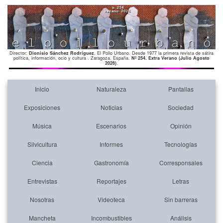
Director:
Dionisio Sánchez Rodríguez
. El Pollo Urbano. Desde 1977 la primera revista de sátira
política, información, ocio y cultura . Zaragoza. España.
Nº 254. Extra Verano (Julio Agosto
2026)
.
Inicio
Naturaleza
Pantallas
Exposiciones
Noticias
Sociedad
Música
Escenarios
Opinión
Silvicultura
Informes
Tecnologías
Ciencia
Gastronomía
Corresponsales
Entrevistas
Reportajes
Letras
Nosotras
Videoteca
Sin barreras
Mancheta
Incombustibles
Análisis