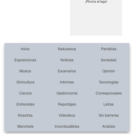
¡Pincha el logo!
Inicio
Naturaleza
Pantallas
Exposiciones
Noticias
Sociedad
Música
Escenarios
Opinión
Silvicultura
Informes
Tecnologías
Ciencia
Gastronomía
Corresponsales
Entrevistas
Reportajes
Letras
Nosotras
Videoteca
Sin barreras
Mancheta
Incombustibles
Análisis