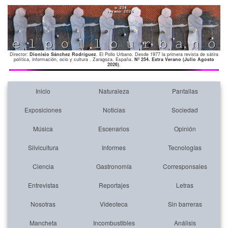
Director:
Dionisio Sánchez Rodríguez
. El Pollo Urbano. Desde 1977 la primera revista de sátira
política, información, ocio y cultura . Zaragoza. España.
Nº 254. Extra Verano (Julio Agosto
2026)
.
Inicio
Naturaleza
Pantallas
Exposiciones
Noticias
Sociedad
Música
Escenarios
Opinión
Silvicultura
Informes
Tecnologías
Ciencia
Gastronomía
Corresponsales
Entrevistas
Reportajes
Letras
Nosotras
Videoteca
Sin barreras
Mancheta
Incombustibles
Análisis