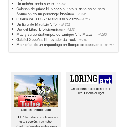
Un imbécil anda suelto
- nº 252
Colchón de púas: Ni blanco ni tinto ni tiene color, pero
Asunción es un personaje histórico
- nº 252
Galeria de R.M.S : Mariquitas y cardo
- nº 252
Un libro de Maurizio Viroli
- nº 252
Día del Libro_Biblioisémicos
- nº 252
Mac y su contratiempo, de Enrique Vila-Matas
- nº 252
Gabriel Sopeña. El trovador del rock
- nº 251
Memorias de un arqueólogo en tiempo de descuento
- nº 251
Una librería excepcional en la
red ¡Pincha el logo!
Coordina:
Perico Liso
El Pollo Urbano continúa con
esta sección, tras haber
creado variopintas plataformas