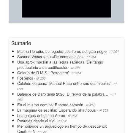
Sumario
Marina Heredia, su legado: Los libros del gato negro
- nº 254
Susana Vacas y su «Re-composición»
- nº 254
Una aproximación a las letras satíricas. Del tango
prostibulario a su codificación
- nº 254
Galería de R.M.S.:’Pescatero’
- nº 254
Fosfenos
- nº 253
Colchón de púas: ‘Manuel Paso entre sus dos nieblas’
- nº
253
Balance de Barbitania 2026. El fervor de la palabra….
- nº
253
En el mismo camino: Enorme corazón
- nº 253
La máquina de escribir: Esperando al autobús
- nº 253
Los galgos del gitano Antón
- nº 253
Postales desde el filo
- nº 252
Memoriasde un arqueólogo en tiempo de descuento:
Capítulo 3
- nº 252