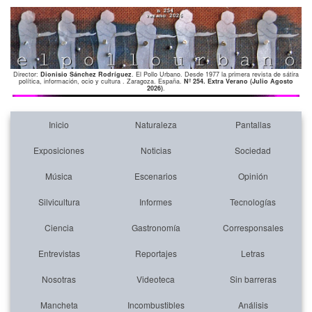
Director:
Dionisio Sánchez Rodríguez
. El Pollo Urbano. Desde 1977 la primera revista de sátira
política, información, ocio y cultura . Zaragoza. España.
Nº 254. Extra Verano (Julio Agosto
2026)
.
Inicio
Naturaleza
Pantallas
Exposiciones
Noticias
Sociedad
Música
Escenarios
Opinión
Silvicultura
Informes
Tecnologías
Ciencia
Gastronomía
Corresponsales
Entrevistas
Reportajes
Letras
Nosotras
Videoteca
Sin barreras
Mancheta
Incombustibles
Análisis