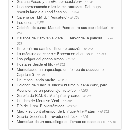
Susana Vacas y su «Re-composición»
- nº 254
Una aproximación a las letras satíricas. Del tango
prostibulario a su codificación
- nº 254
Galería de R.M.S.:’Pescatero’
- nº 254
Fosfenos
- nº 253
Colchón de púas: ‘Manuel Paso entre sus dos nieblas’
- nº
253
Balance de Barbitania 2026. El fervor de la palabra….
- nº
253
En el mismo camino: Enorme corazón
- nº 253
La máquina de escribir: Esperando al autobús
- nº 253
Los galgos del gitano Antón
- nº 253
Postales desde el filo
- nº 252
Memoriasde un arqueólogo en tiempo de descuento:
Capítulo 3
- nº 252
Un imbécil anda suelto
- nº 252
Colchón de púas: Ni blanco ni tinto ni tiene color, pero
Asunción es un personaje histórico
- nº 252
Galeria de R.M.S : Mariquitas y cardo
- nº 252
Un libro de Maurizio Viroli
- nº 252
Día del Libro_Biblioisémicos
- nº 252
Mac y su contratiempo, de Enrique Vila-Matas
- nº 252
Gabriel Sopeña. El trovador del rock
- nº 251
Memorias de un arqueólogo en tiempo de descuento
- nº 251