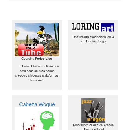
Una librería excepcional en la
red ¡Pincha el logo!
Coordina:
Perico Liso
El Pollo Urbano continúa con
esta sección, tras haber
creado variopintas plataformas
televisivas…
Cabeza Woque
Todo sobre el jazz en Aragón
¡Pincha el logo!