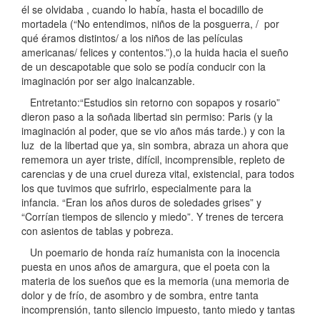
él se olvidaba , cuando lo había, hasta el bocadillo de
mortadela (“No entendimos, niños de la posguerra, / por
qué éramos distintos/ a los niños de las películas
americanas/ felices y contentos.”),o la huida hacia el sueño
de un descapotable que solo se podía conducir con la
imaginación por ser algo inalcanzable.
Entretanto:“Estudios sin retorno con sopapos y rosario”
dieron paso a la soñada libertad sin permiso: Paris (y la
imaginación al poder, que se vio años más tarde.) y con la
luz de la libertad que ya, sin sombra, abraza un ahora que
rememora un ayer triste, difícil, incomprensible, repleto de
carencias y de una cruel dureza vital, existencial, para todos
los que tuvimos que sufrirlo, especialmente para la
infancia. “Eran los años duros de soledades grises” y
“Corrían tiempos de silencio y miedo”. Y trenes de tercera
con asientos de tablas y pobreza.
Un poemario de honda raíz humanista con la inocencia
puesta en unos años de amargura, que el poeta con la
materia de los sueños que es la memoria (una memoria de
dolor y de frío, de asombro y de sombra, entre tanta
incomprensión, tanto silencio impuesto, tanto miedo y tantas