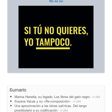
No es no
Sumario
Marina Heredia, su legado: Los libros del gato negro
- nº 254
Susana Vacas y su «Re-composición»
- nº 254
Una aproximación a las letras satíricas. Del tango
prostibulario a su codificación
- nº 254