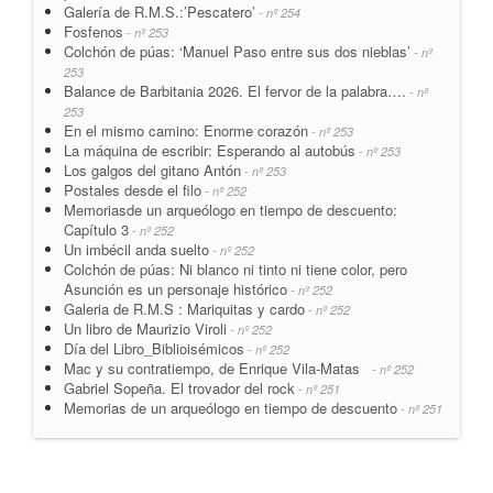
Galería de R.M.S.:’Pescatero’
- nº 254
Fosfenos
- nº 253
Colchón de púas: ‘Manuel Paso entre sus dos nieblas’
- nº
253
Balance de Barbitania 2026. El fervor de la palabra….
- nº
253
En el mismo camino: Enorme corazón
- nº 253
La máquina de escribir: Esperando al autobús
- nº 253
Los galgos del gitano Antón
- nº 253
Postales desde el filo
- nº 252
Memoriasde un arqueólogo en tiempo de descuento:
Capítulo 3
- nº 252
Un imbécil anda suelto
- nº 252
Colchón de púas: Ni blanco ni tinto ni tiene color, pero
Asunción es un personaje histórico
- nº 252
Galeria de R.M.S : Mariquitas y cardo
- nº 252
Un libro de Maurizio Viroli
- nº 252
Día del Libro_Biblioisémicos
- nº 252
Mac y su contratiempo, de Enrique Vila-Matas
- nº 252
Gabriel Sopeña. El trovador del rock
- nº 251
Memorias de un arqueólogo en tiempo de descuento
- nº 251