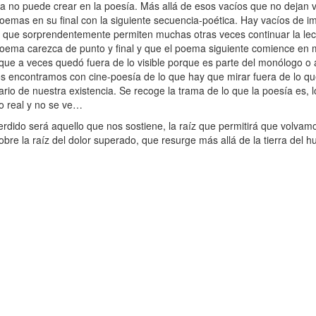
ra no puede crear en la poesía. Más allá de esos vacíos que no dejan v
poemas en su final con la siguiente secuencia-poética. Hay vacíos de 
o que sorprendentemente permiten muchas otras veces continuar la lec
poema carezca de punto y final y que el poema siguiente comience en 
que a veces quedó fuera de lo visible porque es parte del monólogo o 
. Nos encontramos con cine-poesía de lo que hay que mirar fuera de lo q
ario de nuestra existencia. Se recoge la trama de lo que la poesía es, 
lo real y no se ve…
dido será aquello que nos sostiene, la raíz que permitirá que volvam
obre la raíz del dolor superado, que resurge más allá de la tierra del h