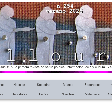
esde 1977 la primera revista de sátira política, información, ocio y cultura . 
nes
Noticias
Sociedad
Música
Escenarios
tas
Reportajes
Letras
Nosotras
Videoteca
Si