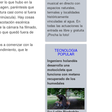
er lo que hubo en la
musical en directo con
imagen, paréntesis que
espacios naturales,
tura casi como si fuera
termales y localidades
históricamente
minúscula). Hay cosas
vinculadas al agua. En
acotación escénica
todas las actuaciones la
ue la cámara ha filmado,
entrada es libre y gratuita
lo que quedó fuera de
¡Pincha la foto!
os a comenzar con la
undimiento, que le
TECNOLOGIA
POPULAR
Ingeniero holandés
desarrolla una
motocicleta que
funciona con metano
recuperado de los
humedales
Por
Lolita Piedrahita