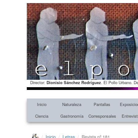
Director:
Dionisio Sánchez Rodríguez
. El Pollo Urbano. D
Inicio
Naturaleza
Pantallas
Exposicio
Ciencia
Gastronomía
Corresponsales
Entrevis
Inicio
Letras
Revista nº 181