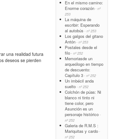
En el mismo camino:
Enorme corazón
- nº
253
La máquina de
escribir: Esperando
al autobús
- nº 253
Los galgos del gitano
Antón
- nº 253
Postales desde el
filo
- nº 252
ar una realidad futura
Memoriasde un
los deseos se pierden
arqueólogo en tiempo
de descuento:
Capítulo 3
- nº 252
Un imbécil anda
suelto
- nº 252
Colchón de púas: Ni
blanco ni tinto ni
tiene color, pero
Asunción es un
personaje histórico
-
nº 252
Galeria de R.M.S :
Mariquitas y cardo
-
nº 252