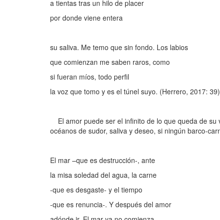
a tientas tras un hilo de placer
por donde viene entera
su saliva. Me temo que sin fondo. Los labios
que comienzan me saben raros, como
si fueran míos, todo perfil
la voz que tomo y es el túnel suyo. (Herrero, 2017: 39)
El amor puede ser el infinito de lo que queda de su 
océanos de sudor, saliva y deseo, si ningún barco-ca
El mar –que es destrucción-, ante
la misa soledad del agua, la carne
-que es desgaste- y el tiempo
-que es renuncia-. Y después del amor
adónde ir. El mar ya no comienza,