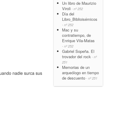
Un libro de Maurizio
Viroli
- nº 252
Día del
Libro_Biblioisémicos
- nº 252
Mac y su
contratiempo, de
Enrique Vila-Matas
- nº 252
Gabriel Sopeña. El
trovador del rock
- nº
251
Memorias de un
arqueólogo en tiempo
cuando nadie surca sus
de descuento
- nº 251