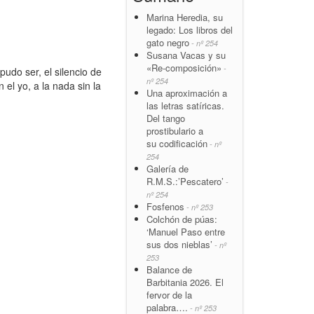
Marina Heredia, su
legado: Los libros del
gato negro
- nº 254
Susana Vacas y su
«Re-composición»
-
udo ser, el silencio de
nº 254
n el yo, a la nada sin la
Una aproximación a
las letras satíricas.
Del tango
prostibulario a
su codificación
- nº
254
Galería de
R.M.S.:’Pescatero’
-
nº 254
Fosfenos
- nº 253
Colchón de púas:
‘Manuel Paso entre
sus dos nieblas’
- nº
253
Balance de
Barbitania 2026. El
fervor de la
palabra….
- nº 253