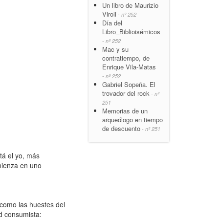
Un libro de Maurizio
Viroli
- nº 252
Día del
Libro_Biblioisémicos
- nº 252
Mac y su
contratiempo, de
Enrique Vila-Matas
- nº 252
Gabriel Sopeña. El
trovador del rock
- nº
251
Memorias de un
arqueólogo en tiempo
de descuento
- nº 251
á el yo, más
omienza en uno
como las huestes del
ad consumista: