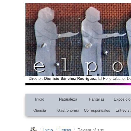
Director:
Dionisio Sánchez Rodríguez
. El Pollo Urbano. D
Inicio
Naturaleza
Pantallas
Exposicio
Ciencia
Gastronomía
Corresponsales
Entrevis
Inicio
Letras
Revista nº 183