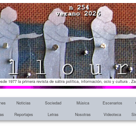
esde 1977 la primera revista de sátira política, información, ocio y cultura . 
nes
Noticias
Sociedad
Música
Escenarios
tas
Reportajes
Letras
Nosotras
Videoteca
Si