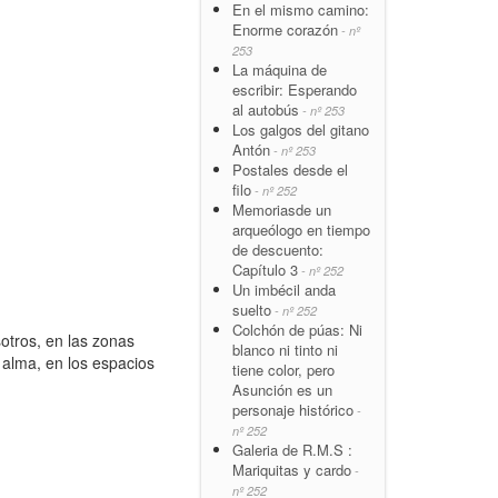
En el mismo camino:
Enorme corazón
- nº
253
La máquina de
escribir: Esperando
al autobús
- nº 253
Los galgos del gitano
Antón
- nº 253
Postales desde el
filo
- nº 252
Memoriasde un
arqueólogo en tiempo
de descuento:
Capítulo 3
- nº 252
Un imbécil anda
suelto
- nº 252
Colchón de púas: Ni
tros, en las zonas
blanco ni tinto ni
 alma, en los espacios
tiene color, pero
Asunción es un
personaje histórico
-
nº 252
Galeria de R.M.S :
Mariquitas y cardo
-
nº 252