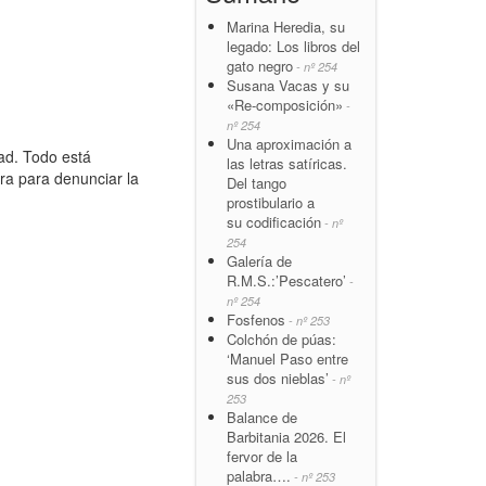
Marina Heredia, su
legado: Los libros del
gato negro
- nº 254
Susana Vacas y su
«Re-composición»
-
nº 254
Una aproximación a
ad. Todo está
las letras satíricas.
bra para denunciar la
Del tango
prostibulario a
su codificación
- nº
254
Galería de
R.M.S.:’Pescatero’
-
nº 254
Fosfenos
- nº 253
Colchón de púas:
‘Manuel Paso entre
sus dos nieblas’
- nº
253
Balance de
Barbitania 2026. El
fervor de la
palabra….
- nº 253