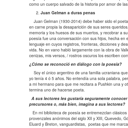
como un cuerpo salvado de la historia por amor de las
Juan Gelman a duras penas
Juan Gelman (1930-2014) debe haber sido el poeta co
en carne propia la desaparición de sus seres queridos,
memoria y los huesos de sus muertos, y recobrar a su ni
poesía fue una conversación con sus hijos, hecha en e
lenguaje en cuyos registros, fronteras, dicciones y de
vida. No en vano habló largamente con la obra de Vall
cenizas, mis versos, / rostros oscuros los escriben com
¿Cómo se reconoció en diálogo con la poesía?
Soy el único argentino de una familia ucraniana que
yo tenía 4 ó 5 años. No entendía una sola palabra, pe
a mi hermano para que me recitara a Pushkin una y otra
termina uno de hacerse poeta.
A sus lectores les gustaría seguramente conocer s
precursores o, más bien, imagina a sus lectores?
En mi biblioteca de poesía se entremezclan clásicos
provenzales anónimos del siglo XII y XIII, Quevedo, 
Eluard y Breton, vanguardistas, poetas que me marcar