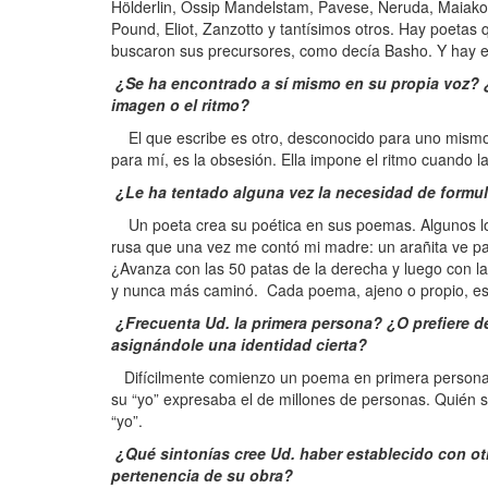
Hölderlin, Ossip Mandelstam, Pavese, Neruda, Maiak
Pound, Eliot, Zanzotto y tantísimos otros. Hay poeta
buscaron sus precursores, como decía Basho. Y hay e
¿Se ha encontrado a sí mismo en su propia voz? ¿O
imagen o el ritmo?
El que escribe es otro, desconocido para uno mismo,
para mí, es la obsesión. Ella impone el ritmo cuando l
¿Le ha tentado alguna vez la necesidad de formu
Un poeta crea su poética en sus poemas. Algunos log
rusa que una vez me contó mi madre: un arañita ve p
¿Avanza con las 50 patas de la derecha y luego con la
y nunca más caminó. Cada poema, ajeno o propio, es 
¿Frecuenta Ud. la primera persona? ¿O prefiere dej
asignándole una identidad cierta?
Difícilmente comienzo un poema en primera persona,
su “yo” expresaba el de millones de personas. Quién s
“yo”.
¿Qué sintonías cree Ud. haber establecido con ot
pertenencia de su obra?