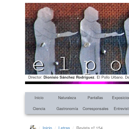
Director:
Dionisio Sánchez Rodríguez
. El Pollo Urbano. D
Inicio
Naturaleza
Pantallas
Exposicio
Ciencia
Gastronomía
Corresponsales
Entrevis
Inicio
Letras
Revista nº 154