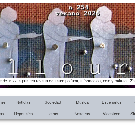
esde 1977 la primera revista de sátira política, información, ocio y cultura . 
nes
Noticias
Sociedad
Música
Escenarios
tas
Reportajes
Letras
Nosotras
Videoteca
Si