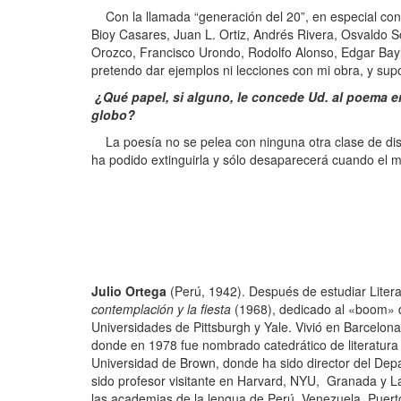
Con la llamada “generación del 20”, en especial co
Bioy Casares, Juan L. Ortiz, Andrés Rivera, Osvaldo 
Orozco, Francisco Urondo, Rodolfo Alonso, Edgar Bayl
pretendo dar ejemplos ni lecciones con mi obra, y sup
¿Qué papel, si alguno, le concede Ud. al poema en
globo?
La poesía no se pelea con ninguna otra clase de discu
ha podido extinguirla y sólo desaparecerá cuando el
Julio Ortega
(Perú, 1942). Después de estudiar Literat
contemplación y la fiesta
(1968), dedicado al «boom» d
Universidades de Pittsburgh y Yale. Vivió en Barcelona
donde en 1978 fue nombrado catedrático de literatura 
Universidad de Brown, donde ha sido director del Depa
sido profesor visitante en Harvard, NYU, Granada y L
las academias de la lengua de Perú, Venezuela, Puert