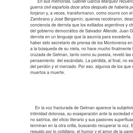
En sus memorias, Gabriel García Márquez recuerda
guerra civil española doce años después de haberla p
forjaron y, a veces, transformaron, como ocurre con el
Zambrano y José Bergamín, quienes recobraron, desde el
conciencia de derrota que los exiliados argentinos y chi
del gobierno democrático de Salvador Allende. Juan Ge
derrota en un lenguaje que la asumía para excederla.
haber sido secretario de prensa de los Montoneros en R
a la búsqueda de su nieta, no hace mucho finalmente lo
cruzada de Gelman, tanto como su poesía, reveló las es
pensamiento del escándalo. La pérdida, al final, no es
del perdón y el mercado. Por eso, algunos de los que 
muertos a muerte.
En la voz fracturada de Gelman aparece la subjetivida
intimidad dolorosa, su exasperación ante la sociedad 
no satírica, del oficio literario y sus pasiones superfl
terminan en la otra orilla, buscando recuperar la voz. 
regusto por lo cotidiano, el humor y el amor de la parej