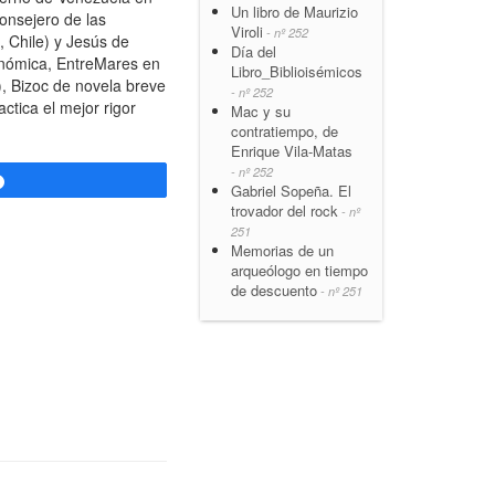
Un libro de Maurizio
onsejero de las
Viroli
- nº 252
 Chile) y Jesús de
Día del
conómica, EntreMares en
Libro_Biblioisémicos
), Bizoc de novela breve
- nº 252
ctica el mejor rigor
Mac y su
contratiempo, de
Enrique Vila-Matas
- nº 252
Compartir
Gabriel Sopeña. El
trovador del rock
- nº
251
Memorias de un
arqueólogo en tiempo
de descuento
- nº 251