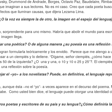
ovsky, Drummond de Andrade, Borges, Octavio Paz, Baudelaire, Rimba
s que imaginan a sus lectores. No es mi caso. Creo que cada poeta bus
fectos que iluminan causas, que dijera Lezama Lima.
 la voz es siempre la de otro, la imagen en el espejo del lengua
 sorprendente para uno mismo. Habría que abolir el mundo para escri
a imagen llega.
lar una poética? O de alguna manera ¿su poesía es una reflexión
ran formularla teóricamente y los envidio. Parece que me atengo a u
asar a un ciempiés y lo detiene. “Dígame, señor ciempiés, ¿cómo hace
s 50 de la izquierda? ¿O una y una, o 10 y 10 o 25 y 25”?. El ciempiés
una reflexión sobre la poesía.
ar el «yo» a los novelistas? Puede, en definitiva, el lenguaje rep
 aunque ésta –no el “yo”- a veces aparece en el decurso del poema.
abe. Como usted bien dice, el lenguaje puede otorgar una identidad cie
ros poetas y escritores de su país y su lengua?¿Cómo definiría l