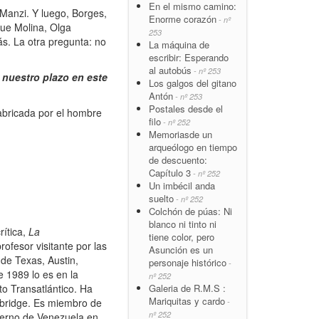
En el mismo camino:
Manzi. Y luego, Borges,
Enorme corazón
- nº
que Molina, Olga
253
s. La otra pregunta: no
La máquina de
escribir: Esperando
al autobús
- nº 253
 nuestro plazo en este
Los galgos del gitano
Antón
- nº 253
Postales desde el
fabricada por el hombre
filo
- nº 252
Memoriasde un
arqueólogo en tiempo
de descuento:
Capítulo 3
- nº 252
Un imbécil anda
suelto
- nº 252
Colchón de púas: Ni
blanco ni tinto ni
rítica,
La
tiene color, pero
ofesor visitante por las
Asunción es un
 de Texas, Austin,
personaje histórico
-
 1989 lo es en la
nº 252
Galeria de R.M.S :
o Transatlántico. Ha
Mariquitas y cardo
mbridge. Es miembro de
-
nº 252
bierno de Venezuela en