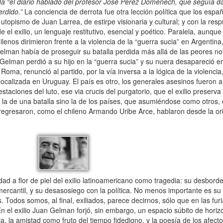
 “el diario hablado del profesor José Pérez Doménech, que seguía da
erdido.”
La conciencia de derrota fue otra lección política que los espa
 utopismo de Juan Larrea, de estirpe visionaria y cultural; y con la res
 exilio, un lenguaje restitutivo, esencial y poético. Paralela, aunque 
lenos dirimieron frente a la violencia de la “guerra sucia” en Argentina
lman había de proseguir su batalla perdida más allá de las peores noti
 Gelman perdió a su hijo en la “guerra sucia” y su nuera desapareció
oma, renunció al partido, por la vía inversa a la lógica de la violenc
calizada en Uruguay. El país es otro, los generales asesinos fueron a 
taciones del luto, ese via crucis del purgatorio, que el exilio preserv
 la de una batalla sino la de los países, que asumiéndose como otros, 
regresaron, como el chileno Armando Uribe Arce, hablaron desde la ori
d a flor de piel del exilio latinoamericano como tragedia: su desborde
mercantil, y su desasosiego con la política. No menos importante es su
uas. Todos somos, al final, exiliados, parece decirnos, sólo que en las fu
En el exilio Juan Gelman forjó, sin embargo, un espacio súbito de horizo
a, la amistad como fruto del tiempo fidedigno, y la poesía de los afecto