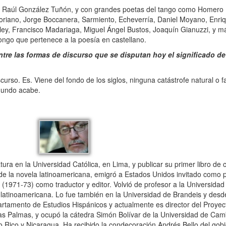
n Raúl González Tuñón, y con grandes poetas del tango como Homero 
Soriano, Jorge Boccanera, Sarmiento, Echeverría, Daniel Moyano, Enri
ey, Francisco Madariaga, Miguel Ángel Bustos, Joaquín Gianuzzi, y má
ongo que pertenece a la poesía en castellano.
tre las formas de discurso que se disputan hoy el significado de
rso. Es. Viene del fondo de los siglos, ninguna catástrofe natural o 
 mundo acabe.
ura en la Universidad Católica, en Lima, y publicar su primer libro de c
e la novela latinoamericana, emigró a Estados Unidos invitado como pr
 (1971-73) como traductor y editor. Volvió de profesor a la Universidad
latinoamericana. Lo fue también en la Universidad de Brandeis y desde
rtamento de Estudios Hispánicos y actualmente es director del Proyect
as Palmas, y ocupó la cátedra Simón Bolívar de la Universidad de Ca
o Rico y Nicaragua. Ha recibido la condecoración Andrés Bello del go