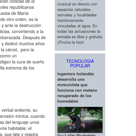
ndo noticias de la
musical en directo con
ñoles republicanos
espacios naturales,
puesta de María
termales y localidades
de otro orden, es la
históricamente
, y ante la destrucción
vinculadas al agua. En
todas las actuaciones la
cias, convirtiendo a la
entrada es libre y gratuita
 embarazada. Después de
¡Pincha la foto!
ia, y dedicó muchos años
la cárcel, pero la
a como un
TECNOLOGIA
eligen la cura de sueño
POPULAR
lla extrema de los
Ingeniero holandés
desarrolla una
motocicleta que
funciona con metano
recuperado de los
humedales
 verbal ardiente, su
 erosión irónica, cuando
rias del lenguaje unos
nte habitable: el
s, que late y respira
Por
Lolita Piedrahita