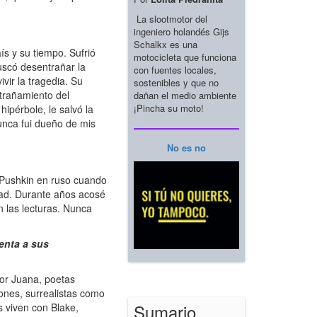
La slootmotor del
ingeniero holandés Gijs
Schalkx es una
 y su tiempo. Sufrió
motocicleta que funciona
buscó desentrañar la
con fuentes locales,
vir la tragedia. Su
sostenibles y que no
ntrañamiento del
dañan el medio ambiente
¡Pincha su moto!
ipérbole, le salvó la
unca fui dueño de mis
No es no
 Pushkin en ruso cuando
dad. Durante años acosé
n las lecturas. Nunca
venta a sus
or Juana, poetas
ones, surrealistas como
Sumario
 viven con Blake,