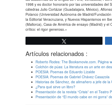
1998 y es doctor honorario por las universidades del 
cátedras Julio Cortázar (Guadalajara, México), Alfons
Polanco (Universidad Autónoma de Madrid/Fundación Sa
la Editorial Veracruzana, y Nuevos Hispanismos en Ibe
(Mallorca), Casa de América de ensayo (Madrid) y el C
crítico: el rigor generoso.»
Twittear
Artículos relacionados :
Roberto Rodes: The Booksmovie.com. Página we
Colchón de púas: La literatura es un arte en de
POESIA: Poemas de Eduardo Lizalde
POESIA: Poemas de Gabriel Chávez Casazola
Historias de Sánchez, de alimañero a jefe de la
¿Para qué sirve un libro?
Presentación de la revista “Crisis” en el Teatro 
Presentación de “El mundo cabe en mi gorra” d