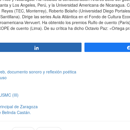
Santa y Los Angeles, Perú, y la Universidad Americana de Nicaragua. C
o Reyes (TEC, Monterrey), Roberto Bolaño (Universidad Diego Portales,
ntillana). Dirige las series Aula Atlántica en el Fondo de Cultura E
roamericana-Vervuert. Ha obtenido los premios Rulfo de cuento (París
OPE de cuento (Lima). De su crítica ha dicho Octavio Paz: «Ortega pra
Compartir
b, documento sonoro y reflexión poética
suso
 USMC (III)
Principal de Zaragoza
e Belinda Castán.