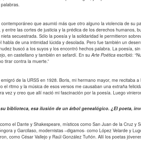
 palabras.
ntemporáneo que asumió más que otro alguno la violencia de su país
 y entre las cortes de justicia y la prédica de los derechos humanos, 
eta secuestrada. Sólo la poesía y la solidaridad le permitieron sobrevi
l habla de una intimidad lúcida y desolada. Pero fue también un dese
snudez buscó a los suyos y los encontró hechos palabra. La poesía, sin h
ejo, en castellano y también en sefardí. En su
Arte Poética
escribió: “N
o tirar contra la muerte.”
 emigró de la URSS en 1928. Boris, mi hermano mayor, me recitaba a
ro el ritmo y la música de esos versos me causaban una extraña felici
 vez y creo que allí nació mi fascinación por la poesía. Luego viniero
u biblioteca, esa ilusión de un árbol genealógico. ¿El poeta, in
 como el Dante y Shakespeare, místicos como San Juan de la Cruz y S
Góngora y Garcilaso, modernistas –digamos- como López Velarde y Lug
on, como César Vallejo y Raúl González Tuñón. Allí los poetas jóvenes