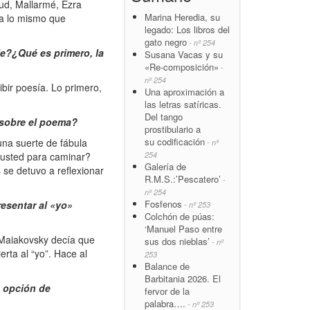
ud, Mallarmé, Ezra
Marina Heredia, su
ca lo mismo que
legado: Los libros del
gato negro
- nº 254
je?¿Qué es primero, la
Susana Vacas y su
«Re-composición»
-
nº 254
bir poesía. Lo primero,
Una aproximación a
las letras satíricas.
Del tango
 sobre el poema?
prostibulario a
su codificación
na suerte de fábula
- nº
 usted para caminar?
254
Galería de
 se detuvo a reflexionar
R.M.S.:’Pescatero’
-
nº 254
Fosfenos
resentar al «yo»
- nº 253
Colchón de púas:
‘Manuel Paso entre
 Maiakovsky decía que
sus dos nieblas’
- nº
rta al “yo”. Hace al
253
Balance de
Barbitania 2026. El
a opción de
fervor de la
palabra….
- nº 253