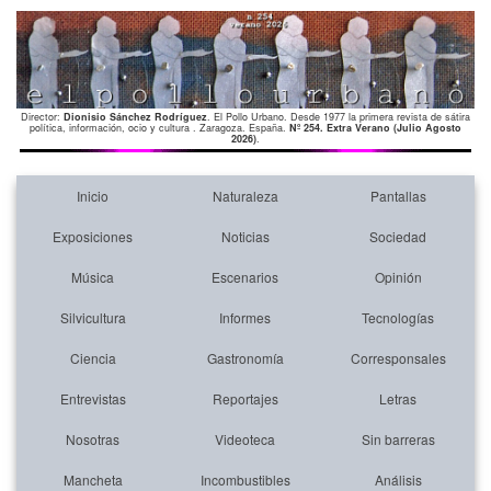
Director:
Dionisio Sánchez Rodríguez
. El Pollo Urbano. Desde 1977 la primera revista de sátira
política, información, ocio y cultura . Zaragoza. España.
Nº 254. Extra Verano (Julio Agosto
2026)
.
Inicio
Naturaleza
Pantallas
Exposiciones
Noticias
Sociedad
Música
Escenarios
Opinión
Silvicultura
Informes
Tecnologías
Ciencia
Gastronomía
Corresponsales
Entrevistas
Reportajes
Letras
Nosotras
Videoteca
Sin barreras
Mancheta
Incombustibles
Análisis