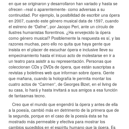
en que se originaron y desarrollaron han variado y hasta se
ofrecen –real o aparentemente- como adversas a su
continuidad. Por ejemplo, la posibilidad de escribir una ópera
en 2007, cuando este género musical data de 1597, cuando
el estreno de “Dafne”, por Jacopo Peri, ante un círculo de
ilustres humanistas florentinos. ¿Ha envejecido la ópera
como género musical? Posiblemente la respuesta es sí, y las
razones muchas, pero ello no quita que haya gente que
insista en el placer de escuchar ópera e inclusive lleve su
empecinamiento hasta el inicuo acto de molestarse en ir a
un teatro para asistir a su representación. Personas que
coleccionan CDs y DVDs de ópera, que están suscriptas a
revistas y boletines web que informan sobre ópera. Gente
que mañana, cuando la holografía le permita montar los
cuatro actos de “Carmen”, de Georges Bizet, en el living de
su casa, lo hará y hasta invitará a sus amigos a esa función
de fantasmas tecno.
Creo que el mundo que engendró la ópera y antes de ella
a la poesía, cambió más en detrimento de la primera que de
la segunda, porque en el caso de la poesía ésta se ha
mostrado más permeable y efectiva para mostrar los
cambios sucedidos en el espíritu humano que la ópera. Es