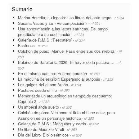
Sumario
Marina Heredia, su legado: Los libros del gato negro
- nº 254
Susana Vacas y su «Re-composición»
- nº 254
Una aproximación a las letras satíricas. Del tango
prostibulario a su codificación
- nº 254
Galería de R.M.S.:’Pescatero’
- nº 254
Fosfenos
- nº 253
Colchón de púas: ‘Manuel Paso entre sus dos nieblas’
- nº
253
Balance de Barbitania 2026. El fervor de la palabra….
- nº
253
En el mismo camino: Enorme corazón
- nº 253
La máquina de escribir: Esperando al autobús
- nº 253
Los galgos del gitano Antón
- nº 253
Postales desde el filo
- nº 252
Memoriasde un arqueólogo en tiempo de descuento:
Capítulo 3
- nº 252
Un imbécil anda suelto
- nº 252
Colchón de púas: Ni blanco ni tinto ni tiene color, pero
Asunción es un personaje histórico
- nº 252
Galeria de R.M.S : Mariquitas y cardo
- nº 252
Un libro de Maurizio Viroli
- nº 252
Día del Libro_Biblioisémicos
- nº 252