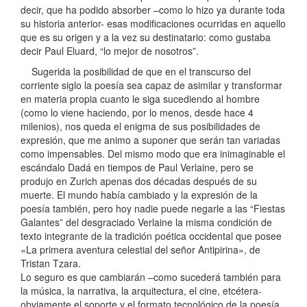
decir, que ha podido absorber –como lo hizo ya durante toda
su historia anterior- esas modificaciones ocurridas en aquello
que es su origen y a la vez su destinatario: como gustaba
decir Paul Eluard, “lo mejor de nosotros”.
Sugerida la posibilidad de que en el transcurso del
corriente siglo la poesía sea capaz de asimilar y transformar
en materia propia cuanto le siga sucediendo al hombre
(como lo viene haciendo, por lo menos, desde hace 4
milenios), nos queda el enigma de sus posibilidades de
expresión, que me animo a suponer que serán tan variadas
como impensables. Del mismo modo que era inimaginable el
escándalo Dadá en tiempos de Paul Verlaine, pero se
produjo en Zurich apenas dos décadas después de su
muerte. El mundo había cambiado y la expresión de la
poesía también, pero hoy nadie puede negarle a las “Fiestas
Galantes” del desgraciado Verlaine la misma condición de
texto integrante de la tradición poética occidental que posee
«La primera aventura celestial del señor Antipirina», de
Tristan Tzara.
Lo seguro es que cambiarán –como sucederá también para
la música, la narrativa, la arquitectura, el cine, etcétera-
obviamente el soporte y el formato tecnológico de la poesía.