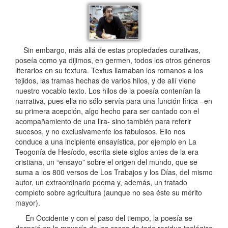
Sin embargo, más allá de estas propiedades curativas,
poseía como ya dijimos, en germen, todos los otros géneros
literarios en su textura. Textus llamaban los romanos a los
tejidos, las tramas hechas de varios hilos, y de allí viene
nuestro vocablo texto. Los hilos de la poesía contenían la
narrativa, pues ella no sólo servía para una función lírica –en
su primera acepción, algo hecho para ser cantado con el
acompañamiento de una lira- sino también para referir
sucesos, y no exclusivamente los fabulosos. Ello nos
conduce a una incipiente ensayística, por ejemplo en La
Teogonía de Hesíodo, escrita siete siglos antes de la era
cristiana, un “ensayo” sobre el origen del mundo, que se
suma a los 800 versos de Los Trabajos y los Días, del mismo
autor, un extraordinario poema y, además, un tratado
completo sobre agricultura (aunque no sea éste su mérito
mayor).
En Occidente y con el paso del tiempo, la poesía se
despojó en la mayoría de los casos de todo residuo teológico