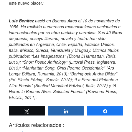
este nuevo placer.”
Luis Benítez
nació en Buenos Aires el 10 de noviembre de
1956. Ha recibido numerosos reconocimientos nacionales e
internacionales por su obra poética y narrativa. Sus 40 libros
de poesía, ensayo literario, novela y teatro han sido
publicados en Argentina, Chile, España, Estados Unidos,
Italia, México, Suecia, Venezuela y Uruguay. Últimos títulos
publicados: “Les Imaginations” (Étions L’Harmattan, París,
2013); “Short Poetic Anthology” (Littoral Press, Inglaterra,
2013); “Manhattan Song. Cinci Poeme Occidentale” (Ars
Longa Editura, Rumania, 2013); “Bering och Andra Dikter”
(Ed. Siesta Förlag, Suecia, 2012); “La Sera dell’Elefante e
Altre Poesie” (Sentieri Meridiani Edizioni, Italia, 2012) y “A
Heron in Buenos Aires. Selected Poems” (Ravenna Press,
EE.UU., 2011).
Twittear
Compartir
Compartir
Artículos relacionados :