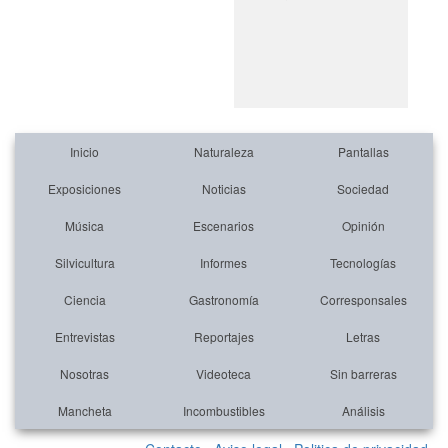
Inicio
Naturaleza
Pantallas
Exposiciones
Noticias
Sociedad
Música
Escenarios
Opinión
Silvicultura
Informes
Tecnologías
Ciencia
Gastronomía
Corresponsales
Entrevistas
Reportajes
Letras
Nosotras
Videoteca
Sin barreras
Mancheta
Incombustibles
Análisis