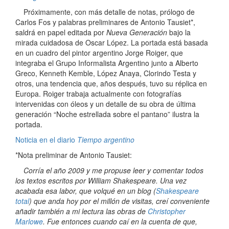
Próximamente, con más detalle de notas, prólogo de
Carlos Fos y palabras preliminares de Antonio Tausiet*,
saldrá en papel editada por
Nueva Generación
bajo la
mirada cuidadosa de Oscar López. La portada está basada
en un cuadro del pintor argentino Jorge Roiger, que
integraba el Grupo Informalista Argentino junto a Alberto
Greco, Kenneth Kemble, López Anaya, Clorindo Testa y
otros, una tendencia que, años después, tuvo su réplica en
Europa. Roiger trabaja actualmente con fotografías
intervenidas con óleos y un detalle de su obra de última
generación “Noche estrellada sobre el pantano” ilustra la
portada.
Noticia en el diario
Tiempo argentino
*Nota preliminar de Antonio Tausiet:
Corría el año 2009 y me propuse leer y comentar todos
los textos escritos por William Shakespeare. Una vez
acabada esa labor, que volqué en un blog (
Shakespeare
total
) que anda hoy por el millón de visitas, creí conveniente
añadir también a mi lectura las obras de
Christopher
Marlowe
. Fue entonces cuando caí en la cuenta de que,