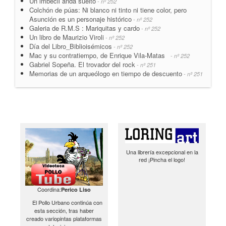
Un imbécil anda suelto
- nº 252
Colchón de púas: Ni blanco ni tinto ni tiene color, pero
Asunción es un personaje histórico
- nº 252
Galeria de R.M.S : Mariquitas y cardo
- nº 252
Un libro de Maurizio Viroli
- nº 252
Día del Libro_Biblioisémicos
- nº 252
Mac y su contratiempo, de Enrique Vila-Matas
- nº 252
Gabriel Sopeña. El trovador del rock
- nº 251
Memorias de un arqueólogo en tiempo de descuento
- nº 251
Una librería excepcional en la
red ¡Pincha el logo!
Coordina:
Perico Liso
El Pollo Urbano continúa con
esta sección, tras haber
creado variopintas plataformas