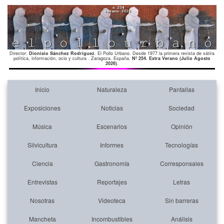
Director:
Dionisio Sánchez Rodríguez
. El Pollo Urbano. Desde 1977 la primera revista de sátira
política, información, ocio y cultura . Zaragoza. España.
Nº 254. Extra Verano (Julio Agosto
2026)
.
Inicio
Naturaleza
Pantallas
Exposiciones
Noticias
Sociedad
Música
Escenarios
Opinión
Silvicultura
Informes
Tecnologías
Ciencia
Gastronomía
Corresponsales
Entrevistas
Reportajes
Letras
Nosotras
Videoteca
Sin barreras
Mancheta
Incombustibles
Análisis