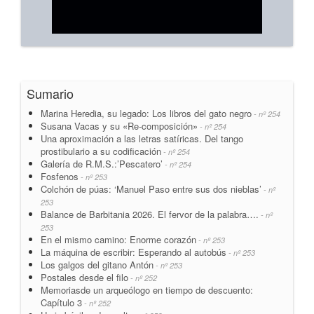
Sumario
Marina Heredia, su legado: Los libros del gato negro
- nº 254
Susana Vacas y su «Re-composición»
- nº 254
Una aproximación a las letras satíricas. Del tango
prostibulario a su codificación
- nº 254
Galería de R.M.S.:’Pescatero’
- nº 254
Fosfenos
- nº 253
Colchón de púas: ‘Manuel Paso entre sus dos nieblas’
- nº
253
Balance de Barbitania 2026. El fervor de la palabra….
- nº
253
En el mismo camino: Enorme corazón
- nº 253
La máquina de escribir: Esperando al autobús
- nº 253
Los galgos del gitano Antón
- nº 253
Postales desde el filo
- nº 252
Memoriasde un arqueólogo en tiempo de descuento:
Capítulo 3
- nº 252