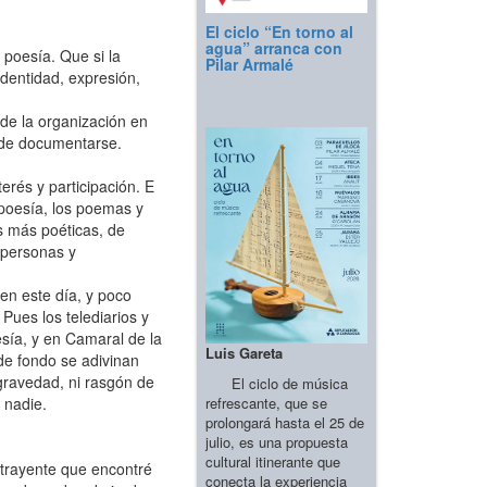
El ciclo “En torno al
agua” arranca con
 poesía. Que si la
Pilar Armalé
identidad, expresión,
de la organización en
d de documentarse.
erés y participación. E
 poesía, los poemas y
s más poéticas, de
 personas y
en este día, y poco
Pues los telediarios y
esía, y en Camaral de la
Luis Gareta
de fondo se adivinan
gravedad, ni rasgón de
El ciclo de música
refrescante, que se
a nadie.
prolongará hasta el 25 de
julio, es una propuesta
cultural itinerante que
atrayente que encontré
conecta la experiencia