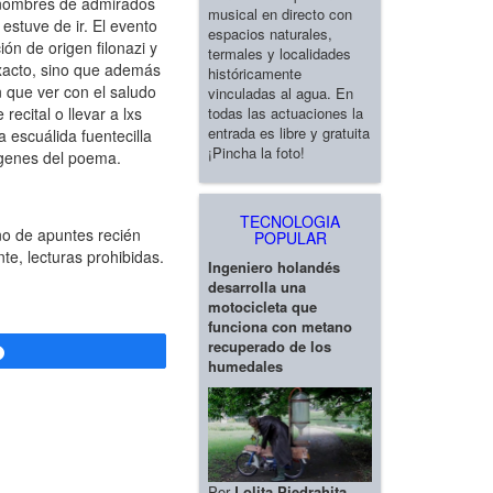
n nombres de admirados
musical en directo con
estuve de ir. El evento
espacios naturales,
ón de origen filonazi y
termales y localidades
 exacto, sino que además
históricamente
n que ver con el saludo
vinculadas al agua. En
todas las actuaciones la
recital o llevar a lxs
entrada es libre y gratuita
 escuálida fuentecilla
¡Pincha la foto!
rgenes del poema.
TECNOLOGIA
o de apuntes recién
POPULAR
te, lecturas prohibidas.
Ingeniero holandés
desarrolla una
motocicleta que
funciona con metano
recuperado de los
Compartir
humedales
Por
Lolita Piedrahita