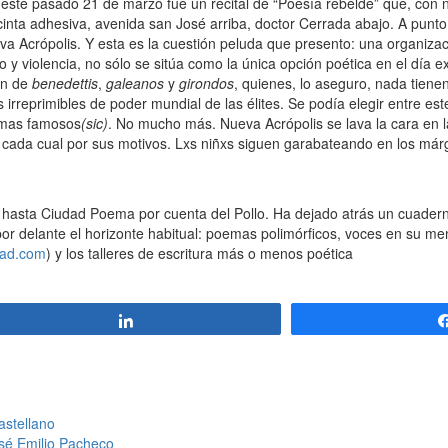
 de este pasado 21 de marzo fue un recital de “Poesía rebelde” que, co
inta adhesiva, avenida san José arriba, doctor Cerrada abajo. A punto 
a Acrópolis. Y esta es la cuestión peluda que presento: una organizaci
mo y violencia, no sólo se sitúa como la única opción poética en el día
ón de
benedettis
,
galeanos
y
girondos
, quienes, lo aseguro, nada tiene
irreprimibles de poder mundial de las élites. Se podía elegir entre este 
oemas famosos
(sic)
. No mucho más. Nueva Acrópolis se lava la cara en la
, cada cual por sus motivos. Lxs niñxs siguen garabateando en los má
asta Ciudad Poema por cuenta del Pollo. Ha dejado atrás un cuadern
 por delante el horizonte habitual: poemas polimórficos, voces en su men
dad.com
) y los talleres de escritura más o menos poética
Compartir
astellano
osé Emilio Pacheco