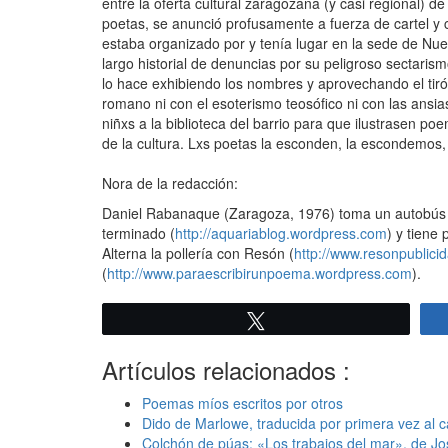
entre la oferta cultural zaragozana (y casi regional)
poetas, se anunció profusamente a fuerza de cartel y c
estaba organizado por y tenía lugar en la sede de Nuev
largo historial de denuncias por su peligroso sectaris
lo hace exhibiendo los nombres y aprovechando el tir
romano ni con el esoterismo teosófico ni con las ansias 
niñxs a la biblioteca del barrio para que ilustrasen p
de la cultura. Lxs poetas la esconden, la escondemos
Nora de la redacción:
Daniel Rabanaque (Zaragoza, 1976) toma un autobús h
terminado (
http://aquariablog.wordpress.com
) y tiene
Alterna la pollería con Resón (
http://www.resonpublici
(
http://www.paraescribirunpoema.wordpress.com
).
Twittear
Artículos relacionados :
Poemas míos escritos por otros
Dido de Marlowe, traducida por primera vez al c
Colchón de púas: «Los trabajos del mar», de J