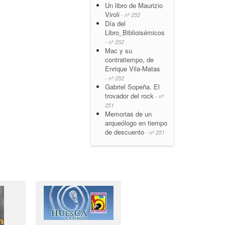
Un libro de Maurizio
Viroli
- nº 252
Día del
Libro_Biblioisémicos
- nº 252
Mac y su
contratiempo, de
Enrique Vila-Matas
- nº 252
Gabriel Sopeña. El
trovador del rock
- nº
251
Memorias de un
arqueólogo en tiempo
de descuento
- nº 251