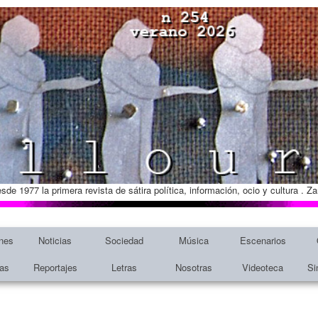
esde 1977 la primera revista de sátira política, información, ocio y cultura . 
nes
Noticias
Sociedad
Música
Escenarios
tas
Reportajes
Letras
Nosotras
Videoteca
Si