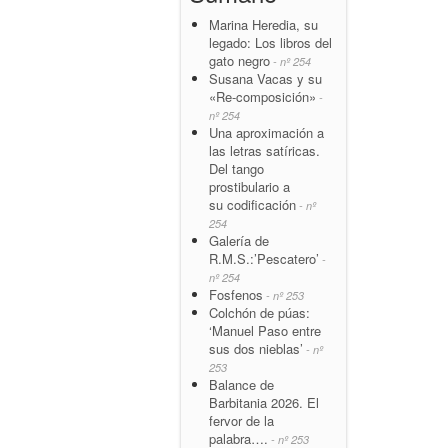
Marina Heredia, su
legado: Los libros del
gato negro
- nº 254
Susana Vacas y su
«Re-composición»
-
nº 254
Una aproximación a
las letras satíricas.
Del tango
prostibulario a
su codificación
- nº
254
Galería de
R.M.S.:’Pescatero’
-
nº 254
Fosfenos
- nº 253
Colchón de púas:
‘Manuel Paso entre
sus dos nieblas’
- nº
253
Balance de
Barbitania 2026. El
fervor de la
palabra….
- nº 253