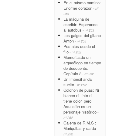
En el mismo camino:
Enorme corazón
- nº
253
La máquina de
escribir: Esperando
al autobús
- nº 253
Los galgos del gitano
Antón
- nº 253
Postales desde el
filo
- nº 252
Memoriasde un
arqueólogo en tiempo
de descuento:
Capítulo 3
- nº 252
Un imbécil anda
suelto
- nº 252
Colchón de púas: Ni
blanco ni tinto ni
tiene color, pero
Asunción es un
personaje histórico
-
nº 252
Galeria de R.M.S :
Mariquitas y cardo
-
nº 252