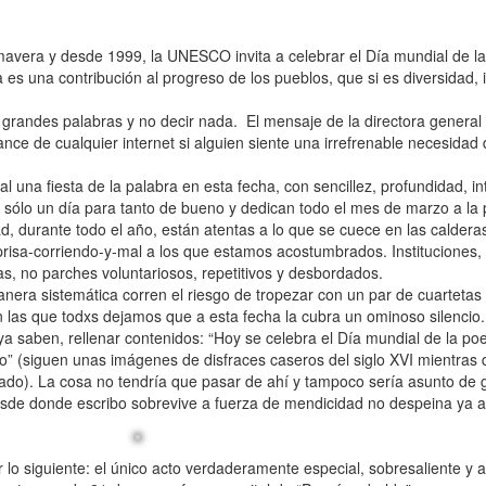
avera y desde 1999, la UNESCO invita a celebrar el Día mundial de la
 es una contribución al progreso de los pueblos, que si es diversidad, 
grandes palabras y no decir nada. El mensaje de la directora general 
ance de cualquier internet si alguien siente una irrefrenable necesida
na fiesta de la palabra en esta fecha, con sencillez, profundidad, int
 sólo un día para tanto de bueno y dedican todo el mes de marzo a la
d, durante todo el año, están atentas a lo que se cuece en las caldera
eprisa-corriendo-y-mal a los que estamos acostumbrados. Instituciones,
as, no parches voluntariosos, repetitivos y desbordados.
era sistemática corren el riesgo de tropezar con un par de cuartetas 
las que todxs dejamos que a esta fecha la cubra un ominoso silencio. 
ya saben, rellenar contenidos: “Hoy se celebra el Día mundial de la po
lo” (siguen unas imágenes de disfraces caseros del siglo XVI mientras 
do). La cosa no tendría que pasar de ahí y tampoco sería asunto de 
í desde donde escribo sobrevive a fuerza de mendicidad no despeina ya 
 lo siguiente: el único acto verdaderamente especial, sobresaliente y 