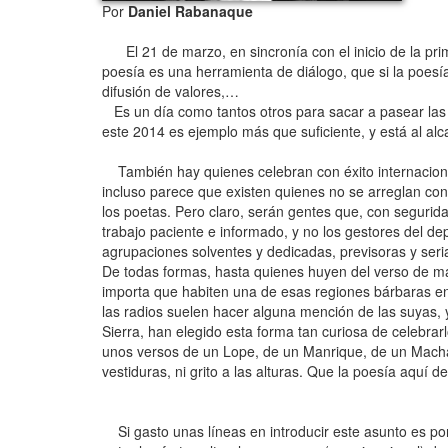
Por
Daniel Rabanaque
El 21 de marzo, en sincronía con el inicio de la prim
poesía es una herramienta de diálogo, que si la poesía
difusión de valores,…
Es un día como tantos otros para sacar a pasear las 
este 2014 es ejemplo más que suficiente, y está al alc
También hay quienes celebran con éxito internacional u
incluso parece que existen quienes no se arreglan con
los poetas. Pero claro, serán gentes que, con segurida
trabajo paciente e informado, y no los gestores del d
agrupaciones solventes y dedicadas, previsoras y seri
De todas formas, hasta quienes huyen del verso de man
importa que habiten una de esas regiones bárbaras en 
las radios suelen hacer alguna mención de las suyas, 
Sierra, han elegido esta forma tan curiosa de celebrar
unos versos de un Lope, de un Manrique, de un Macha
vestiduras, ni grito a las alturas. Que la poesía aqu
Si gasto unas líneas en introducir este asunto es por