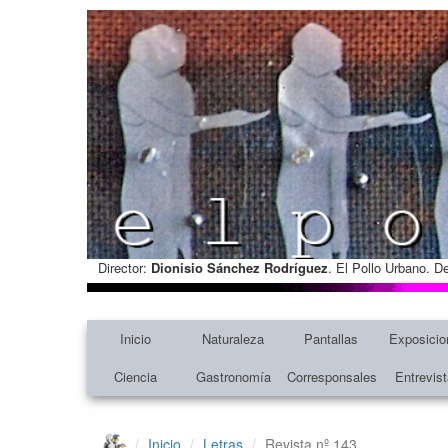
Director:
Dionisio Sánchez Rodríguez
. El Pollo Urbano. D
Inicio
Naturaleza
Pantallas
Exposicio
Ciencia
Gastronomía
Corresponsales
Entrevis
Inicio
Letras
Revista nº 143