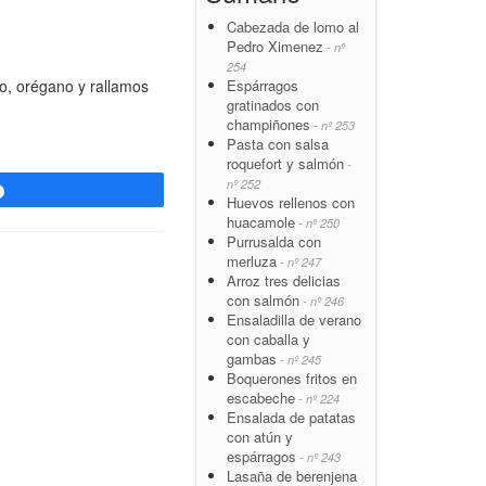
Cabezada de lomo al
Pedro Ximenez
- nº
254
o, orégano y rallamos
Espárragos
gratinados con
champiñones
- nº 253
Pasta con salsa
roquefort y salmón
-
nº 252
Compartir
Huevos rellenos con
huacamole
- nº 250
Purrusalda con
merluza
- nº 247
Arroz tres delicias
con salmón
- nº 246
Ensaladilla de verano
con caballa y
gambas
- nº 245
Boquerones fritos en
escabeche
- nº 224
Ensalada de patatas
con atún y
espárragos
- nº 243
Lasaña de berenjena