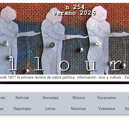
esde 1977 la primera revista de sátira política, información, ocio y cultura . 
nes
Noticias
Sociedad
Música
Escenarios
tas
Reportajes
Letras
Nosotras
Videoteca
Si