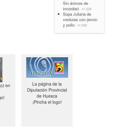
Sin ánimos de
incordiar)
- nº 234
Sopa Juliana de
verduras con jamón
y pollo
- nº 232
La página de la
azz en
Diputación Provincial
de Huesca
go!
¡Pincha el logo!