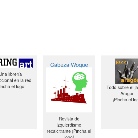
Cabeza Woque
Una librería
cional en la red
incha el logo!
Todo sobre el j
Aragón
¡Pincha el lo
Revista de
izquierdismo
recalcitrante ¡Pincha el
logo!