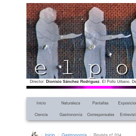
Director:
Dionisio Sánchez Rodríguez
. El Pollo Urbano. D
Inicio
Naturaleza
Pantallas
Exposicio
Ciencia
Gastronomía
Corresponsales
Entrevis
Inicio
Gastronomía
Revista nº 204