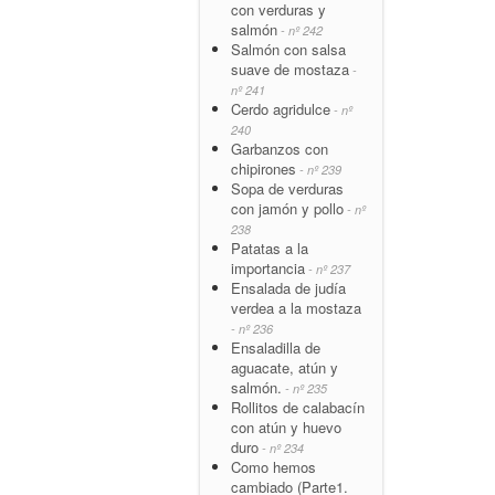
con verduras y
salmón
- nº 242
Salmón con salsa
suave de mostaza
-
nº 241
Cerdo agridulce
- nº
240
Garbanzos con
chipirones
- nº 239
Sopa de verduras
con jamón y pollo
- nº
238
Patatas a la
importancia
- nº 237
Ensalada de judía
verdea a la mostaza
- nº 236
Ensaladilla de
aguacate, atún y
salmón.
- nº 235
Rollitos de calabacín
con atún y huevo
duro
- nº 234
Como hemos
cambiado (Parte1.