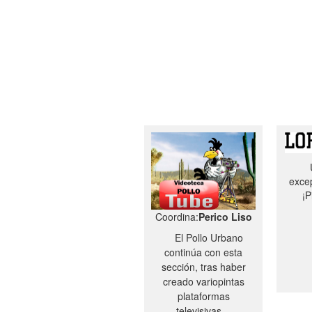
excep
¡P
Coordina:
Perico Liso
El Pollo Urbano
continúa con esta
sección, tras haber
creado variopintas
plataformas
televisivas…