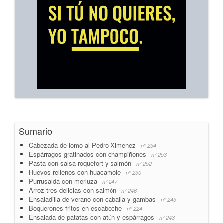
Sumario
Cabezada de lomo al Pedro Ximenez
- nº 254
Espárragos gratinados con champiñones
- nº 253
Pasta con salsa roquefort y salmón
- nº 252
Huevos rellenos con huacamole
- nº 250
Purrusalda con merluza
- nº 247
Arroz tres delicias con salmón
- nº 246
Ensaladilla de verano con caballa y gambas
- nº 245
Boquerones fritos en escabeche
- nº 224
Ensalada de patatas con atún y espárragos
- nº 243