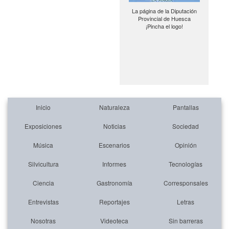
La página de la Diputación
Provincial de Huesca
¡Pincha el logo!
Inicio
Naturaleza
Pantallas
Exposiciones
Noticias
Sociedad
Música
Escenarios
Opinión
Silvicultura
Informes
Tecnologías
Ciencia
Gastronomía
Corresponsales
Entrevistas
Reportajes
Letras
Nosotras
Videoteca
Sin barreras