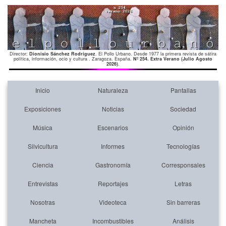
Director:
Dionisio Sánchez Rodríguez
. El Pollo Urbano. Desde 1977 la primera revista de sátira
política, información, ocio y cultura . Zaragoza. España.
Nº 254. Extra Verano (Julio Agosto
2026)
.
Inicio
Naturaleza
Pantallas
Exposiciones
Noticias
Sociedad
Música
Escenarios
Opinión
Silvicultura
Informes
Tecnologías
Ciencia
Gastronomía
Corresponsales
Entrevistas
Reportajes
Letras
Nosotras
Videoteca
Sin barreras
Mancheta
Incombustibles
Análisis