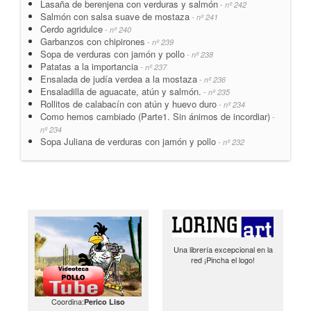
Lasaña de berenjena con verduras y salmón
- nº 242
Salmón con salsa suave de mostaza
- nº 241
Cerdo agridulce
- nº 240
Garbanzos con chipirones
- nº 239
Sopa de verduras con jamón y pollo
- nº 238
Patatas a la importancia
- nº 237
Ensalada de judía verdea a la mostaza
- nº 236
Ensaladilla de aguacate, atún y salmón.
- nº 235
Rollitos de calabacín con atún y huevo duro
- nº 234
Como hemos cambiado (Parte1. Sin ánimos de incordiar)
-
nº 234
Sopa Juliana de verduras con jamón y pollo
- nº 232
Una librería excepcional en la
red ¡Pincha el logo!
Coordina:
Perico Liso