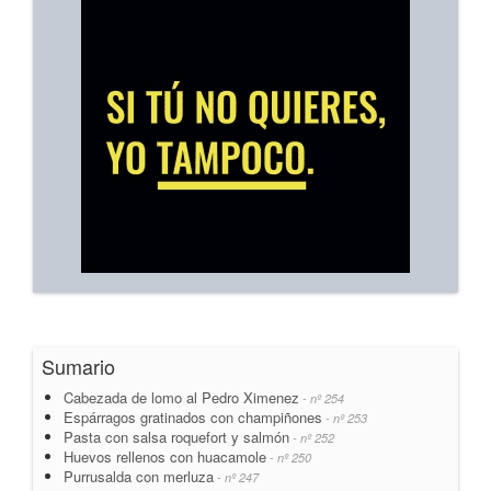
Sumario
Cabezada de lomo al Pedro Ximenez
- nº 254
Espárragos gratinados con champiñones
- nº 253
Pasta con salsa roquefort y salmón
- nº 252
Huevos rellenos con huacamole
- nº 250
Purrusalda con merluza
- nº 247