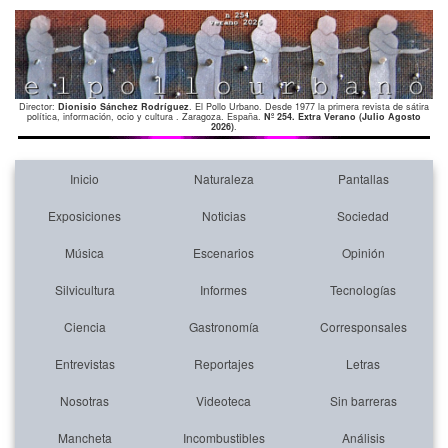
Director:
Dionisio Sánchez Rodríguez
. El Pollo Urbano. Desde 1977 la primera revista de sátira
política, información, ocio y cultura . Zaragoza. España.
Nº 254. Extra Verano (Julio Agosto
2026)
.
Inicio
Naturaleza
Pantallas
Exposiciones
Noticias
Sociedad
Música
Escenarios
Opinión
Silvicultura
Informes
Tecnologías
Ciencia
Gastronomía
Corresponsales
Entrevistas
Reportajes
Letras
Nosotras
Videoteca
Sin barreras
Mancheta
Incombustibles
Análisis