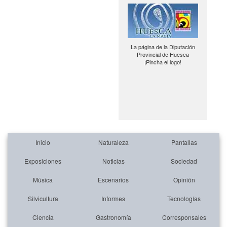
La página de la Diputación
Provincial de Huesca
¡Pincha el logo!
Inicio
Naturaleza
Pantallas
Exposiciones
Noticias
Sociedad
Música
Escenarios
Opinión
Silvicultura
Informes
Tecnologías
Ciencia
Gastronomía
Corresponsales