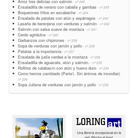
Arroz tres delicias con salmón
- nº 246
Ensaladilla de verano con caballa y gambas
- nº 245
Boquerones fritos en escabeche
- nº 224
Ensalada de patatas con atún y espárragos
- nº 243
Lasaña de berenjena con verduras y salmón
- nº 242
Salmón con salsa suave de mostaza
- nº 241
Cerdo agridulce
- nº 240
Garbanzos con chipirones
- nº 239
Sopa de verduras con jamón y pollo
- nº 238
Patatas a la importancia
- nº 237
Ensalada de judía verdea a la mostaza
- nº 236
Ensaladilla de aguacate, atún y salmón.
- nº 235
Rollitos de calabacín con atún y huevo duro
- nº 234
Como hemos cambiado (Parte1. Sin ánimos de incordiar)
-
nº 234
Sopa Juliana de verduras con jamón y pollo
- nº 232
Una librería excepcional en la
red ¡Pincha el logo!