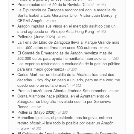
Presentacion del nº 29 de la Revista “Crisis”
- nº 254
La Diputación de Zaragoza reconocerá con la medalla de
Santa Isabel a Luis González Uriol, Víctor Juan Borroy y
CERMI Aragón
- nº 253
Aragón impulsa sus vinos en el mercado asiático con un
stand agrupado en Vinexpo Asia Hong Kong
- nº 253
Pollerías (Junio 2026)
- nº 253
La Feria del Libro de Zaragoza lleva al Parque Grande más
de 1.000 actos de firma con unos 500 autores
- nº 253
El Comité de Emergencias de Aragón moviliza más de
262.000 euros para ayuda humanitaria internacional
- nº 253
Los expertos reivindican la evaluación de la gestión pública
para una mejor gobernanza
- nº 253
Carlos Martínez se despidió de la Alcaldía tras casi dos
décadas. «Hoy doy un paso a un lado, pero no me voy; me
quedo como un soriano más”.
- nº 252
Premio Lanzón para Alberto Jiménez Schuhmacher
- nº 252
Corita Viamonte hace pública, en el Ayuntamiento de
Zaragoza, su biografía novelada escrita por Genoveva
Rodea
- nº 252
Pollerías (Mayo 2026)
- nº 252
Marcelino Iglesias, el presidente más longevo, estrena
retrato oficial: «Hice todo lo posible por dejar un Aragón
mejor»
- nº 252
El Gobierno de Aragón culmina el Programa de Desarrollo