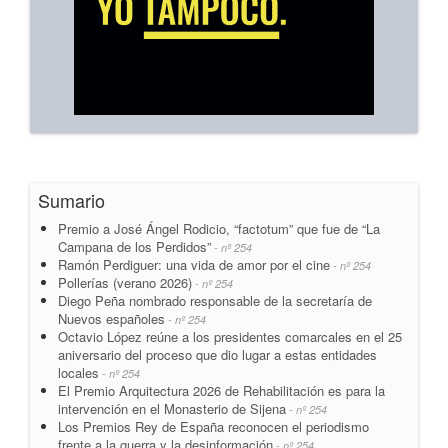
Sumario
Premio a José Ángel Rodicio, “factotum” que fue de “La
Campana de los Perdidos”
- nº 254
Ramón Perdiguer: una vida de amor por el cine
- nº 254
Pollerías (verano 2026)
- nº 254
Diego Peña nombrado responsable de la secretaría de
Nuevos españoles
- nº 254
Octavio López reúne a los presidentes comarcales en el 25
aniversario del proceso que dio lugar a estas entidades
locales
- nº 254
El Premio Arquitectura 2026 de Rehabilitación es para la
intervención en el Monasterio de Sijena
- nº 254
Los Premios Rey de España reconocen el periodismo
frente a la guerra y la desinformación
- nº 254