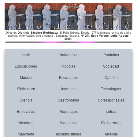
Director:
Dionisio Sánchez Rodríguez
. El Pollo Urbano. Desde 1977 la primera revista de sátira
política, información, ocio y cultura . Zaragoza. España.
Nº 254. Extra Verano (Julio Agosto
2026)
.
Inicio
Naturaleza
Pantallas
Exposiciones
Noticias
Sociedad
Música
Escenarios
Opinión
Silvicultura
Informes
Tecnologías
Ciencia
Gastronomía
Corresponsales
Entrevistas
Reportajes
Letras
Nosotras
Videoteca
Sin barreras
Mancheta
Incombustibles
Análisis