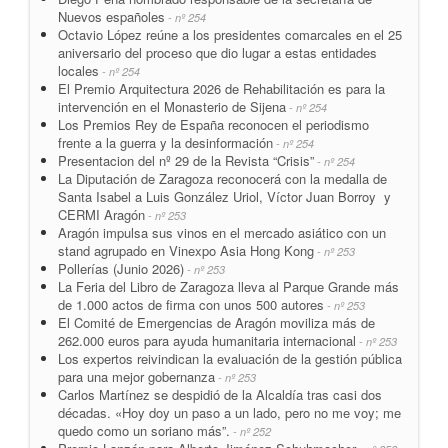
Nuevos españoles
- nº 254
Octavio López reúne a los presidentes comarcales en el 25
aniversario del proceso que dio lugar a estas entidades
locales
- nº 254
El Premio Arquitectura 2026 de Rehabilitación es para la
intervención en el Monasterio de Sijena
- nº 254
Los Premios Rey de España reconocen el periodismo
frente a la guerra y la desinformación
- nº 254
Presentacion del nº 29 de la Revista “Crisis”
- nº 254
La Diputación de Zaragoza reconocerá con la medalla de
Santa Isabel a Luis González Uriol, Víctor Juan Borroy y
CERMI Aragón
- nº 253
Aragón impulsa sus vinos en el mercado asiático con un
stand agrupado en Vinexpo Asia Hong Kong
- nº 253
Pollerías (Junio 2026)
- nº 253
La Feria del Libro de Zaragoza lleva al Parque Grande más
de 1.000 actos de firma con unos 500 autores
- nº 253
El Comité de Emergencias de Aragón moviliza más de
262.000 euros para ayuda humanitaria internacional
- nº 253
Los expertos reivindican la evaluación de la gestión pública
para una mejor gobernanza
- nº 253
Carlos Martínez se despidió de la Alcaldía tras casi dos
décadas. «Hoy doy un paso a un lado, pero no me voy; me
quedo como un soriano más”.
- nº 252