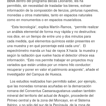
BBVA dentro del programa Becas Leonardo, les ha
permitido, sin necesidad de trasladar los bienes, extraer
información de la composición de lienzos, pinturas rupestres,
monedas u otros materiales, tanto en espacios naturales
como en monumentos o en espacios museísticos.
“Esta tecnología”, explica Martín-Ramos, “permite realizar
un análisis elemental de forma muy rápida y no destructiva:
nos dice, en un tiempo de entre uno y dos minutos para
cada medida, qué elementos químicos están presentes en
una muestra y en qué porcentaje está cada uno”. El
espectrómetro manda un haz de rayos X hacia la muestra y
según la radiación que vuelve hacia el detector ofrece esa
información. “Esto nos permite trabajar en proyectos muy
variados que están unidos por un mismo hilo conductor:
recuperar y poner en valor el patrimonio aragonés”, añade el
investigador del Campus de Huesca.
Los estudios realizados han permitido saber, por ejemplo,
que las monedas romanas acuñadas en la demarcación
romana del Conventus Caesaraugustanus usaban también
mineral del territorio del actual de Aragón, procedente del
Pirineo central y de la zona del Moncayo, en el Sistema
Ibérico, y no sólo del sur de la Península, de la zona de