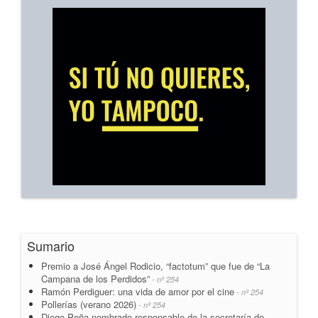
Sumario
Premio a José Ángel Rodicio, “factotum” que fue de “La
Campana de los Perdidos”
- nº 254
Ramón Perdiguer: una vida de amor por el cine
- nº 254
Pollerías (verano 2026)
- nº 254
Diego Peña nombrado responsable de la secretaría de