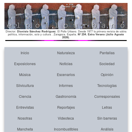
Director:
Dionisio Sánchez Rodríguez
. El Pollo Urbano. Desde 1977 la primera revista de sátira
política, información, ocio y cultura . Zaragoza. España.
Nº 254. Extra Verano (Julio Agosto
2026)
.
Inicio
Naturaleza
Pantallas
Exposiciones
Noticias
Sociedad
Música
Escenarios
Opinión
Silvicultura
Informes
Tecnologías
Ciencia
Gastronomía
Corresponsales
Entrevistas
Reportajes
Letras
Nosotras
Videoteca
Sin barreras
Mancheta
Incombustibles
Análisis