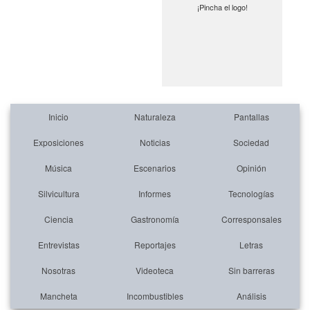
¡Pincha el logo!
Inicio
Naturaleza
Pantallas
Exposiciones
Noticias
Sociedad
Música
Escenarios
Opinión
Silvicultura
Informes
Tecnologías
Ciencia
Gastronomía
Corresponsales
Entrevistas
Reportajes
Letras
Nosotras
Videoteca
Sin barreras
Mancheta
Incombustibles
Análisis