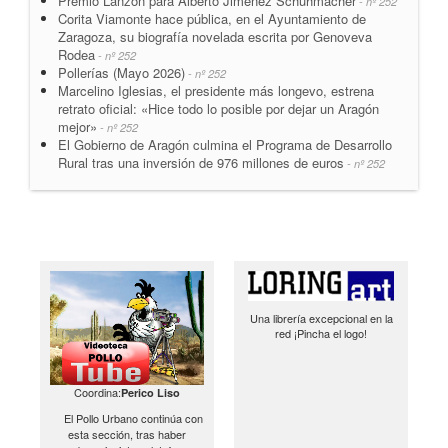
Premio Lanzón para Alberto Jiménez Schuhmacher
- nº 252
Corita Viamonte hace pública, en el Ayuntamiento de
Zaragoza, su biografía novelada escrita por Genoveva
Rodea
- nº 252
Pollerías (Mayo 2026)
- nº 252
Marcelino Iglesias, el presidente más longevo, estrena
retrato oficial: «Hice todo lo posible por dejar un Aragón
mejor»
- nº 252
El Gobierno de Aragón culmina el Programa de Desarrollo
Rural tras una inversión de 976 millones de euros
- nº 252
Una librería excepcional en la
red ¡Pincha el logo!
Coordina:
Perico Liso
El Pollo Urbano continúa con
esta sección, tras haber