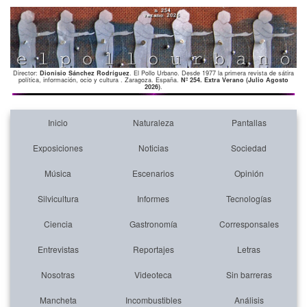
Director:
Dionisio Sánchez Rodríguez
. El Pollo Urbano. Desde 1977 la primera revista de sátira
política, información, ocio y cultura . Zaragoza. España.
Nº 254. Extra Verano (Julio Agosto
2026)
.
Inicio
Naturaleza
Pantallas
Exposiciones
Noticias
Sociedad
Música
Escenarios
Opinión
Silvicultura
Informes
Tecnologías
Ciencia
Gastronomía
Corresponsales
Entrevistas
Reportajes
Letras
Nosotras
Videoteca
Sin barreras
Mancheta
Incombustibles
Análisis