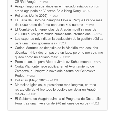
CERMI Aragón
- nº 253
Aragón impulsa sus vinos en el mercado asiático con un
stand agrupado en Vinexpo Asia Hong Kong
- nº 253
Pollerías (Junio 2026)
- nº 253
La Feria del Libro de Zaragoza lleva al Parque Grande más
de 1.000 actos de firma con unos 500 autores
- nº 253
El Comité de Emergencias de Aragón moviliza más de
262.000 euros para ayuda humanitaria internacional
- nº 253
Los expertos reivindican la evaluación de la gestión pública
para una mejor gobernanza
- nº 253
Carlos Martínez se despidió de la Alcaldía tras casi dos
décadas. «Hoy doy un paso a un lado, pero no me voy; me
quedo como un soriano más”.
- nº 252
Premio Lanzón para Alberto Jiménez Schuhmacher
- nº 252
Corita Viamonte hace pública, en el Ayuntamiento de
Zaragoza, su biografía novelada escrita por Genoveva
Rodea
- nº 252
Pollerías (Mayo 2026)
- nº 252
Marcelino Iglesias, el presidente más longevo, estrena
retrato oficial: «Hice todo lo posible por dejar un Aragón
mejor»
- nº 252
El Gobierno de Aragón culmina el Programa de Desarrollo
Rural tras una inversión de 976 millones de euros
- nº 252