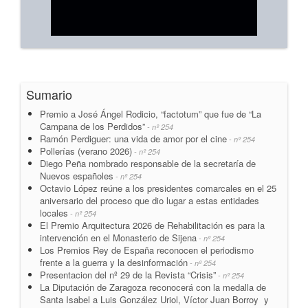
Sumario
Premio a José Ángel Rodicio, “factotum” que fue de “La
Campana de los Perdidos”
- nº 254
Ramón Perdiguer: una vida de amor por el cine
- nº 254
Pollerías (verano 2026)
- nº 254
Diego Peña nombrado responsable de la secretaría de
Nuevos españoles
- nº 254
Octavio López reúne a los presidentes comarcales en el 25
aniversario del proceso que dio lugar a estas entidades
locales
- nº 254
El Premio Arquitectura 2026 de Rehabilitación es para la
intervención en el Monasterio de Sijena
- nº 254
Los Premios Rey de España reconocen el periodismo
frente a la guerra y la desinformación
- nº 254
Presentacion del nº 29 de la Revista “Crisis”
- nº 254
La Diputación de Zaragoza reconocerá con la medalla de
Santa Isabel a Luis González Uriol, Víctor Juan Borroy y