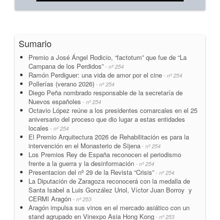
Sumario
Premio a José Ángel Rodicio, “factotum” que fue de “La
Campana de los Perdidos”
- nº 254
Ramón Perdiguer: una vida de amor por el cine
- nº 254
Pollerías (verano 2026)
- nº 254
Diego Peña nombrado responsable de la secretaría de
Nuevos españoles
- nº 254
Octavio López reúne a los presidentes comarcales en el 25
aniversario del proceso que dio lugar a estas entidades
locales
- nº 254
El Premio Arquitectura 2026 de Rehabilitación es para la
intervención en el Monasterio de Sijena
- nº 254
Los Premios Rey de España reconocen el periodismo
frente a la guerra y la desinformación
- nº 254
Presentacion del nº 29 de la Revista “Crisis”
- nº 254
La Diputación de Zaragoza reconocerá con la medalla de
Santa Isabel a Luis González Uriol, Víctor Juan Borroy y
CERMI Aragón
- nº 253
Aragón impulsa sus vinos en el mercado asiático con un
stand agrupado en Vinexpo Asia Hong Kong
- nº 253