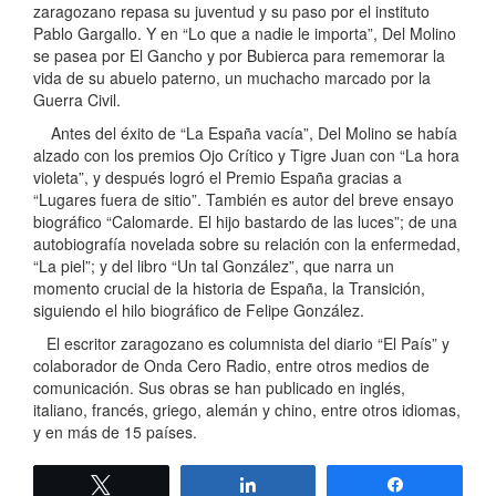
zaragozano repasa su juventud y su paso por el instituto
Pablo Gargallo. Y en “Lo que a nadie le importa”, Del Molino
se pasea por El Gancho y por Bubierca para rememorar la
vida de su abuelo paterno, un muchacho marcado por la
Guerra Civil.
Antes del éxito de “La España vacía”, Del Molino se había
alzado con los premios Ojo Crítico y Tigre Juan con “La hora
violeta”, y después logró el Premio España gracias a
“Lugares fuera de sitio”. También es autor del breve ensayo
biográfico “Calomarde. El hijo bastardo de las luces”; de una
autobiografía novelada sobre su relación con la enfermedad,
“La piel”; y del libro “Un tal González”, que narra un
momento crucial de la historia de España, la Transición,
siguiendo el hilo biográfico de Felipe González.
El escritor zaragozano es columnista del diario “El País” y
colaborador de Onda Cero Radio, entre otros medios de
comunicación. Sus obras se han publicado en inglés,
italiano, francés, griego, alemán y chino, entre otros idiomas,
y en más de 15 países.
Twittear
Compartir
Compartir