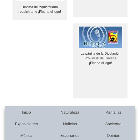
Revista de izquierdismo
recalcitrante ¡Pincha el logo!
La página de la Diputación
Provincial de Huesca
¡Pincha el logo!
Inicio
Naturaleza
Pantallas
Exposiciones
Noticias
Sociedad
Música
Escenarios
Opinión