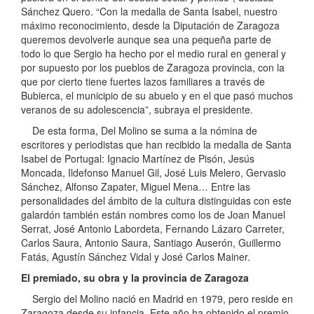
Sánchez Quero. “Con la medalla de Santa Isabel, nuestro
máximo reconocimiento, desde la Diputación de Zaragoza
queremos devolverle aunque sea una pequeña parte de
todo lo que Sergio ha hecho por el medio rural en general y
por supuesto por los pueblos de Zaragoza provincia, con la
que por cierto tiene fuertes lazos familiares a través de
Bubierca, el municipio de su abuelo y en el que pasó muchos
veranos de su adolescencia”, subraya el presidente.
De esta forma, Del Molino se suma a la nómina de
escritores y periodistas que han recibido la medalla de Santa
Isabel de Portugal: Ignacio Martínez de Pisón, Jesús
Moncada, Ildefonso Manuel Gil, José Luis Melero, Gervasio
Sánchez, Alfonso Zapater, Miguel Mena… Entre las
personalidades del ámbito de la cultura distinguidas con este
galardón también están nombres como los de Joan Manuel
Serrat, José Antonio Labordeta, Fernando Lázaro Carreter,
Carlos Saura, Antonio Saura, Santiago Auserón, Guillermo
Fatás, Agustín Sánchez Vidal y José Carlos Mainer.
El premiado, su obra y la provincia de Zaragoza
Sergio del Molino nació en Madrid en 1979, pero reside en
Zaragoza desde su infancia. Este año ha obtenido el premio