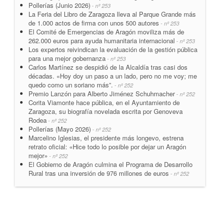
Pollerías (Junio 2026)
- nº 253
La Feria del Libro de Zaragoza lleva al Parque Grande más
de 1.000 actos de firma con unos 500 autores
- nº 253
El Comité de Emergencias de Aragón moviliza más de
262.000 euros para ayuda humanitaria internacional
- nº 253
Los expertos reivindican la evaluación de la gestión pública
para una mejor gobernanza
- nº 253
Carlos Martínez se despidió de la Alcaldía tras casi dos
décadas. «Hoy doy un paso a un lado, pero no me voy; me
quedo como un soriano más”.
- nº 252
Premio Lanzón para Alberto Jiménez Schuhmacher
- nº 252
Corita Viamonte hace pública, en el Ayuntamiento de
Zaragoza, su biografía novelada escrita por Genoveva
Rodea
- nº 252
Pollerías (Mayo 2026)
- nº 252
Marcelino Iglesias, el presidente más longevo, estrena
retrato oficial: «Hice todo lo posible por dejar un Aragón
mejor»
- nº 252
El Gobierno de Aragón culmina el Programa de Desarrollo
Rural tras una inversión de 976 millones de euros
- nº 252