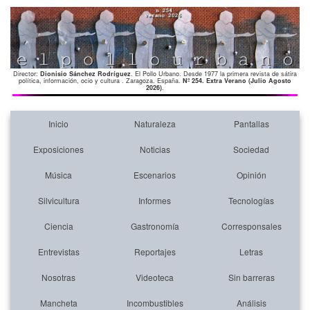
Director:
Dionisio Sánchez Rodríguez
. El Pollo Urbano. Desde 1977 la primera revista de sátira
política, información, ocio y cultura . Zaragoza. España.
Nº 254. Extra Verano (Julio Agosto
2026)
.
Inicio
Naturaleza
Pantallas
Exposiciones
Noticias
Sociedad
Música
Escenarios
Opinión
Silvicultura
Informes
Tecnologías
Ciencia
Gastronomía
Corresponsales
Entrevistas
Reportajes
Letras
Nosotras
Videoteca
Sin barreras
Mancheta
Incombustibles
Análisis