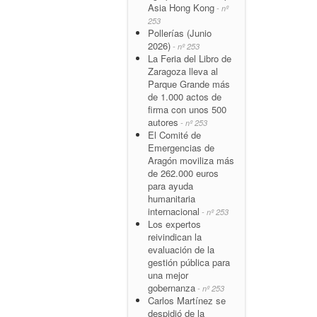
Asia Hong Kong
- nº
253
Pollerías (Junio
2026)
- nº 253
La Feria del Libro de
Zaragoza lleva al
Parque Grande más
de 1.000 actos de
firma con unos 500
autores
- nº 253
El Comité de
Emergencias de
Aragón moviliza más
de 262.000 euros
para ayuda
humanitaria
internacional
- nº 253
Los expertos
reivindican la
evaluación de la
gestión pública para
una mejor
gobernanza
- nº 253
Carlos Martínez se
despidió de la