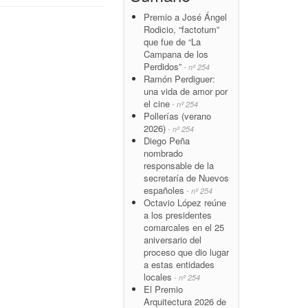
Premio a José Ángel
Rodicio, “factotum”
que fue de “La
Campana de los
Perdidos”
- nº 254
Ramón Perdiguer:
una vida de amor por
el cine
- nº 254
Pollerías (verano
2026)
- nº 254
Diego Peña
nombrado
responsable de la
secretaría de Nuevos
españoles
- nº 254
Octavio López reúne
a los presidentes
comarcales en el 25
aniversario del
proceso que dio lugar
a estas entidades
locales
- nº 254
El Premio
Arquitectura 2026 de