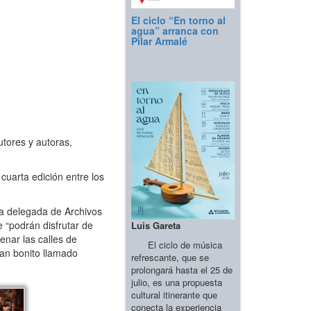
El ciclo “En torno al
agua” arranca con
Pilar Armalé
tores y autoras,
cuarta edición entre los
da delegada de Archivos
 “podrán disfrutar de
Luis Gareta
enar las calles de
El ciclo de música
 tan bonito llamado
refrescante, que se
.
prolongará hasta el 25 de
julio, es una propuesta
cultural itinerante que
conecta la experiencia