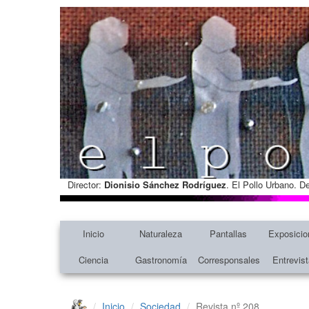
Director:
Dionisio Sánchez Rodríguez
. El Pollo Urbano. D
Inicio
Naturaleza
Pantallas
Exposicio
Ciencia
Gastronomía
Corresponsales
Entrevis
Inicio
Sociedad
Revista nº 208