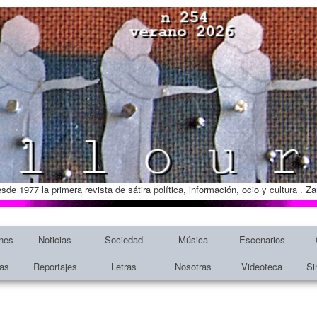
esde 1977 la primera revista de sátira política, información, ocio y cultura . 
nes
Noticias
Sociedad
Música
Escenarios
tas
Reportajes
Letras
Nosotras
Videoteca
Si