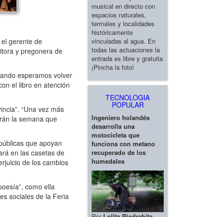
musical en directo con
espacios naturales,
termales y localidades
históricamente
 el gerente de
vinculadas al agua. En
todas las actuaciones la
itora y pregonera de
entrada es libre y gratuita
¡Pincha la foto!
cuando esperamos volver
con el libro en atención
TECNOLOGIA
POPULAR
vincia”. “Una vez más
Ingeniero holandés
tarán la semana que
desarrolla una
motocicleta que
s públicas que apoyan
funciona con metano
ará en las casetas de
recuperado de los
humedales
erjuicio de los cambios
poesía”, como ella
s sociales de la Feria
Por
Lolita Piedrahita