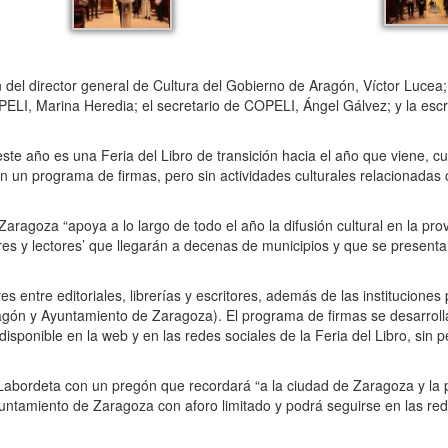
del director general de Cultura del Gobierno de Aragón, Víctor Lucea;
ELI, Marina Heredia; el secretario de COPELI, Ángel Gálvez; y la escr
e año es una Feria del Libro de transición hacia el año que viene, 
con un programa de firmas, pero sin actividades culturales relacionadas 
agoza “apoya a lo largo de todo el año la difusión cultural en la pro
res y lectores’ que llegarán a decenas de municipios y que se presen
s entre editoriales, librerías y escritores, además de las institucione
gón y Ayuntamiento de Zaragoza). El programa de firmas se desarroll
disponible en la web y en las redes sociales de la Feria del Libro, sin p
 Labordeta con un pregón que recordará “a la ciudad de Zaragoza y la 
ntamiento de Zaragoza con aforo limitado y podrá seguirse en las rede