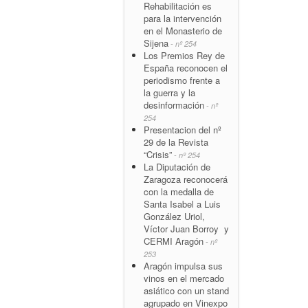
Rehabilitación es
para la intervención
en el Monasterio de
Sijena
- nº 254
Los Premios Rey de
España reconocen el
periodismo frente a
la guerra y la
desinformación
- nº
254
Presentacion del nº
29 de la Revista
“Crisis”
- nº 254
La Diputación de
Zaragoza reconocerá
con la medalla de
Santa Isabel a Luis
González Uriol,
Víctor Juan Borroy y
CERMI Aragón
- nº
253
Aragón impulsa sus
vinos en el mercado
asiático con un stand
agrupado en Vinexpo