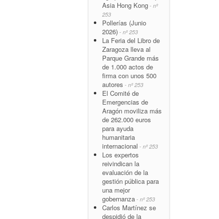
Asia Hong Kong
- nº
253
Pollerías (Junio
2026)
- nº 253
La Feria del Libro de
Zaragoza lleva al
Parque Grande más
de 1.000 actos de
firma con unos 500
autores
- nº 253
El Comité de
Emergencias de
Aragón moviliza más
de 262.000 euros
para ayuda
humanitaria
internacional
- nº 253
Los expertos
reivindican la
evaluación de la
gestión pública para
una mejor
gobernanza
- nº 253
Carlos Martínez se
despidió de la