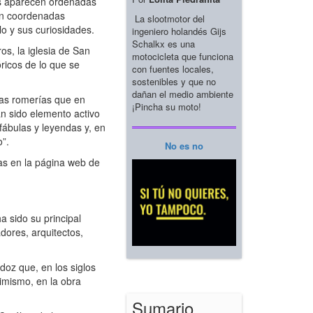
nes aparecen ordenadas
 en coordenadas
La slootmotor del
lo y sus curiosidades.
ingeniero holandés Gijs
Schalkx es una
s, la iglesia de San
motocicleta que funciona
ricos de lo que se
con fuentes locales,
sostenibles y que no
dañan el medio ambiente
 las romerías que en
¡Pincha su moto!
n sido elemento activo
fábulas y leyendas y, en
o”.
No es no
as en la página web de
 sido su principal
dores, arquitectos,
oz que, en los siglos
simismo, en la obra
Sumario