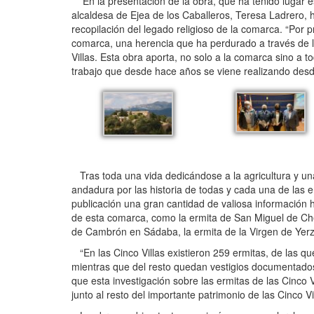
En la presentación de la obra, que ha tenido lugar est
alcaldesa de Ejea de los Caballeros, Teresa Ladrero, h
recopilación del legado religioso de la comarca. “Por p
comarca, una herencia que ha perdurado a través de lo
Villas. Esta obra aporta, no solo a la comarca sino a 
trabajo que desde hace años se viene realizando desde
Tras toda una vida dedicándose a la agricultura y un
andadura por las historia de todas y cada una de las e
publicación una gran cantidad de valiosa información hi
de esta comarca, como la ermita de San Miguel de Cheu
de Cambrón en Sádaba, la ermita de la Virgen de Yerzo
“En las Cinco Villas existieron 259 ermitas, de las qu
mientras que del resto quedan vestigios documentado
que esta investigación sobre las ermitas de las Cinco
junto al resto del importante patrimonio de las Cinco V