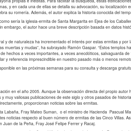
ría propias e inéditas. Para facilitar la búsqueda, estas edificacio
mas, y en cada una de ellas se detalla su advocación, su localización
ebra su romería. Además, el autor explica la historia conocida del temp
mo sería la iglesia-ermita de Santa Margarita en Ejea de los Caballero
Sin embargo, el autor hace una breve descripción basada en datos histó
al y de naturaleza ha incrementado el interés por estas ermitas y por
uias muertas y mudas”, ha subrayado Ramón Gaspar. “Estos templos ha
s de hechos a veces importantes, a veces anecdóticos, salvaguarda de 
pular y referencia imprescindible en nuestro pasado más o menos remot
isponible en las próximas semanas para su consulta y descarga gratuit
ón en el año 2005. Aunque la observación directa del propio autor ha
y muy valiosas publicaciones de este siglo y otros pasados de historia
ndirectamente, proporcionan noticias sobre las ermitas.
ta Labaña, Fray Mateo Suman, o el ministro de Hacienda Pascual Mad
ntes noticias respecto al buen número de ermitas de las Cinco Villas. A
 Juan de la Peña, Fray José Felipe Ferrer y Racaj.