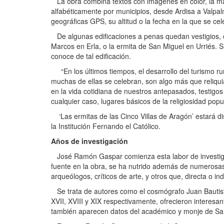
La obra combina textos con imágenes en color, la mayo
alfabéticamente por municipios, desde Ardisa a Valpal
geográficas GPS, su altitud o la fecha en la que se cel
De algunas edificaciones a penas quedan vestigios, co
Marcos en Erla, o la ermita de San Miguel en Urriés. 
conoce de tal edificación.
“En los últimos tiempos, el desarrollo del turismo rur
muchas de ellas se celebran, son algo más que reliq
en la vida cotidiana de nuestros antepasados, testigo
cualquier caso, lugares básicos de la religiosidad po
‘Las ermitas de las Cinco Villas de Aragón’ estará d
la Institución Fernando el Católico.
Años de investigación
José Ramón Gaspar comienza esta labor de investigaci
fuente en la obra, se ha nutrido además de numerosas 
arqueólogos, críticos de arte, y otros que, directa o i
Se trata de autores como el cosmógrafo Juan Bautis
XVII, XVIII y XIX respectivamente, ofrecieron interesa
también aparecen datos del académico y monje de San