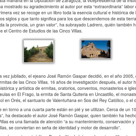
a mañana en la Diputación de Zaragoza, la vicepresidenta de la instit
a mostrado su agradecimiento al autor por esta “extraordinaria” labor 
rimera vez se recoge en un libro toda la esencia cultural e histórica de
s siglos y que tanto significa para los que descendemos de esta tierra
toda la provincia, un gran valor”, ha subrayado Ladrero, quién también 
 el Centro de Estudios de las Cinco Villas.
a vez jubilado, el ejeano José Ramón Gaspar decidió, en el año 2005
rmitas de las Cinco Villas. 16 años de investigación después, el autor 
stórica y artística de ermitas, oratorios, conventos, monasterios e igle
las en El Frago, la ermita de Santa Quiteria en Uncastillo, el monast
l en Orés, el santuario de Valentuñana en Sos del Rey Católico, o el
e en torno a una cuarta parte están en pié y se utilizan. Cerca de un 1
s”, ha destacado el autor José Ramón Gaspar, quien también ha hecho
 Villas es una llamada de atención “a su mantenimiento, conservación y
illas, se conviertan en seña de identidad y motor de desarrollo”.