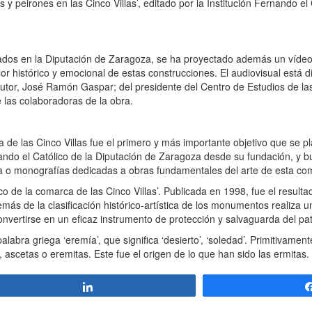
peirones en las Cinco Villas’, editado por la Institución Fernando el 
ados en la Diputación de Zaragoza, se ha proyectado además un vídeo i
or histórico y emocional de estas construcciones. El audiovisual está di
tor, José Ramón Gaspar; del presidente del Centro de Estudios de las 
 las colaboradoras de la obra.
a de las Cinco Villas fue el primero y más importante objetivo que se p
Fernando el Católico de la Diputación de Zaragoza desde su fundación, y 
sta o monografías dedicadas a obras fundamentales del arte de esta co
co de la comarca de las Cinco Villas’. Publicada en 1998, fue el resulta
s de la clasificación histórico-artística de los monumentos realiza u
onvertirse en un eficaz instrumento de protección y salvaguarda del pa
labra griega ‘eremía’, que significa ‘desierto’, ‘soledad’. Primitivamen
 ascetas o eremitas. Este fue el origen de lo que han sido las ermitas.
Compartir