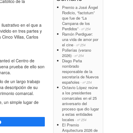
Católico de la
Premio a José Ángel
Rodicio, “factotum”
que fue de “La
Campana de los
lustrativo en el que a
Perdidos”
- nº 254
vidido en tres partes y
Ramón Perdiguer:
Cinco Villas, Carlos
una vida de amor por
el cine
- nº 254
Pollerías (verano
2026)
- nº 254
lanteó el Centro de
Diego Peña
nombrado
buena prueba de ello son
responsable de la
marca.
secretaría de Nuevos
do de un largo trabajo
españoles
- nº 254
na descripción de su
Octavio López reúne
a los presidentes
trimonio comarcal.
comarcales en el 25
te, un simple lugar de
aniversario del
proceso que dio lugar
a estas entidades
locales
- nº 254
Compartir
El Premio
Arquitectura 2026 de