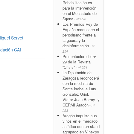
Rehabilitación es
para la intervención
en el Monasterio de
Sijena
- nº 254
Los Premios Rey de
España reconocen el
periodismo frente a
Miguel Servet
la guerra y la
desinformación
- nº
ndación CAI
254
Presentacion del nº
29 de la Revista
“Crisis”
- nº 254
La Diputación de
Zaragoza reconocerá
con la medalla de
Santa Isabel a Luis
González Uriol,
Víctor Juan Borroy y
CERMI Aragón
- nº
253
Aragón impulsa sus
vinos en el mercado
asiático con un stand
agrupado en Vinexpo