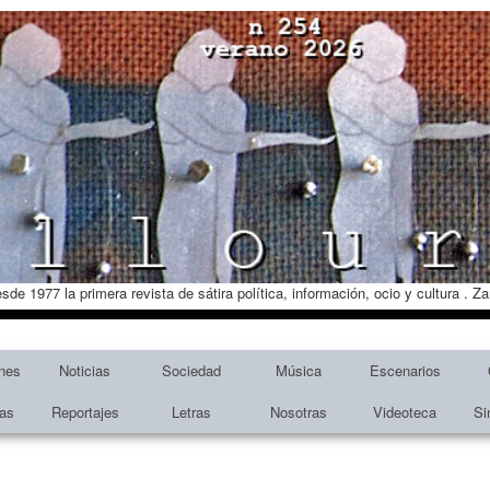
esde 1977 la primera revista de sátira política, información, ocio y cultura . 
nes
Noticias
Sociedad
Música
Escenarios
tas
Reportajes
Letras
Nosotras
Videoteca
Si