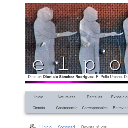
Director:
Dionisio Sánchez Rodríguez
. El Pollo Urbano. D
Inicio
Naturaleza
Pantallas
Exposicio
Ciencia
Gastronomía
Corresponsales
Entrevis
Inicio
Sociedad
Revista nº 208