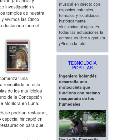
ución provincial y
musical en directo con
de investigación y
espacios naturales,
 los templos de nuestra
termales y localidades
 y vivimos las Cinco
históricamente
ha destacado todo el
vinculadas al agua. En
todas las actuaciones la
entrada es libre y gratuita
¡Pincha la foto!
TECNOLOGIA
POPULAR
Ingeniero holandés
, comenzar una
desarrolla una
ha recopilado en esta
motocicleta que
sias de los municipios
funciona con metano
erio de la Concepción
recuperado de los
 de Monlora en Luna.
humedales
0% se podrían restaurar,
 especial hincapié en
 restauración para que,
Por
Lolita Piedrahita