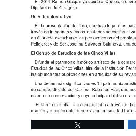
En 2019 Ramón Gaspar ya escribió ‘Cruces, cruceros y 
Diputación de Zaragoza.
Un vídeo ilustrativo
En la presentación del libro, que tuvo lugar días pas
través de imágenes y textos locutados se explica el val
en él puede escucharse los pensamientos del propio au
Pellejero; y de Sor Josefina Salvador Salanova, una de
El Centro de Estudios de las Cinco Villas
Difundir el patrimonio histórico artístico de la comarc
Estudios de las Cinco Villas, filial de la Institución 
las abundantes publicaciones en artículos de su revi
Una de las más significativas es ‘El patrimonio artísti
de campo, dirigido por Carmen Rábanos Faci, que ademá
estado de conservación y cuyo principal objetivo era c
El término ‘ermita’ proviene del latín a través de la pa
oración y recogimiento donde vivían en soledad frailes,
Twittear