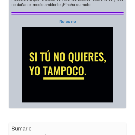
no dañan el medio ambiente ¡Pincha su moto!
No es no
Sumario