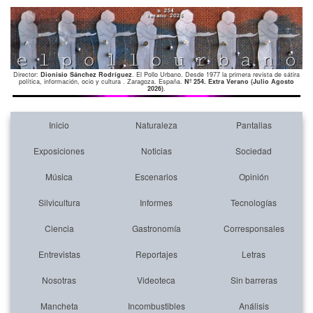
Director:
Dionisio Sánchez Rodríguez
. El Pollo Urbano. Desde 1977 la primera revista de sátira
política, información, ocio y cultura . Zaragoza. España.
Nº 254. Extra Verano (Julio Agosto
2026)
.
Inicio
Naturaleza
Pantallas
Exposiciones
Noticias
Sociedad
Música
Escenarios
Opinión
Silvicultura
Informes
Tecnologías
Ciencia
Gastronomía
Corresponsales
Entrevistas
Reportajes
Letras
Nosotras
Videoteca
Sin barreras
Mancheta
Incombustibles
Análisis