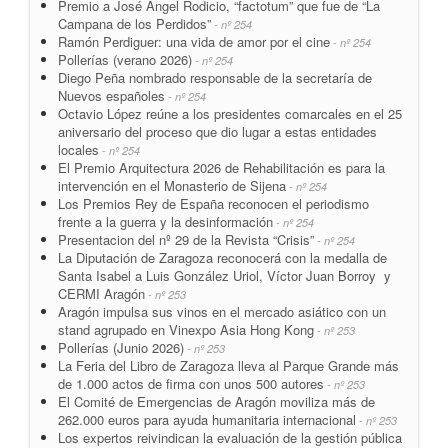
Premio a José Ángel Rodicio, “factotum” que fue de “La
Campana de los Perdidos”
- nº 254
Ramón Perdiguer: una vida de amor por el cine
- nº 254
Pollerías (verano 2026)
- nº 254
Diego Peña nombrado responsable de la secretaría de
Nuevos españoles
- nº 254
Octavio López reúne a los presidentes comarcales en el 25
aniversario del proceso que dio lugar a estas entidades
locales
- nº 254
El Premio Arquitectura 2026 de Rehabilitación es para la
intervención en el Monasterio de Sijena
- nº 254
Los Premios Rey de España reconocen el periodismo
frente a la guerra y la desinformación
- nº 254
Presentacion del nº 29 de la Revista “Crisis”
- nº 254
La Diputación de Zaragoza reconocerá con la medalla de
Santa Isabel a Luis González Uriol, Víctor Juan Borroy y
CERMI Aragón
- nº 253
Aragón impulsa sus vinos en el mercado asiático con un
stand agrupado en Vinexpo Asia Hong Kong
- nº 253
Pollerías (Junio 2026)
- nº 253
La Feria del Libro de Zaragoza lleva al Parque Grande más
de 1.000 actos de firma con unos 500 autores
- nº 253
El Comité de Emergencias de Aragón moviliza más de
262.000 euros para ayuda humanitaria internacional
- nº 253
Los expertos reivindican la evaluación de la gestión pública