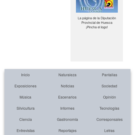
La página de la Diputación
Provincial de Huesca
¡Pincha el logo!
Inicio
Naturaleza
Pantallas
Exposiciones
Noticias
Sociedad
Música
Escenarios
Opinión
Silvicultura
Informes
Tecnologías
Ciencia
Gastronomía
Corresponsales
Entrevistas
Reportajes
Letras