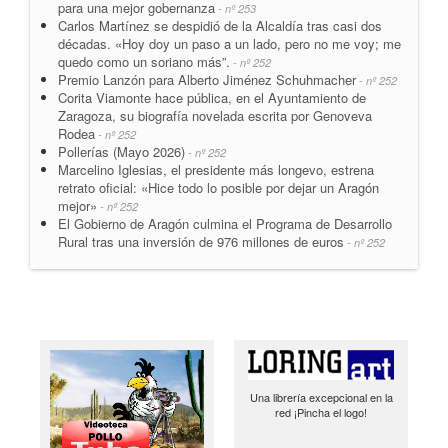
para una mejor gobernanza
- nº 253
Carlos Martínez se despidió de la Alcaldía tras casi dos
décadas. «Hoy doy un paso a un lado, pero no me voy; me
quedo como un soriano más”.
- nº 252
Premio Lanzón para Alberto Jiménez Schuhmacher
- nº 252
Corita Viamonte hace pública, en el Ayuntamiento de
Zaragoza, su biografía novelada escrita por Genoveva
Rodea
- nº 252
Pollerías (Mayo 2026)
- nº 252
Marcelino Iglesias, el presidente más longevo, estrena
retrato oficial: «Hice todo lo posible por dejar un Aragón
mejor»
- nº 252
El Gobierno de Aragón culmina el Programa de Desarrollo
Rural tras una inversión de 976 millones de euros
- nº 252
Una librería excepcional en la
red ¡Pincha el logo!