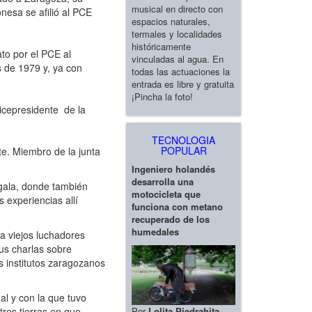
musical en directo con
onesa se afilió al PCE
espacios naturales,
termales y localidades
históricamente
to por el PCE al
vinculadas al agua. En
 de 1979 y, ya con
todas las actuaciones la
entrada es libre y gratuita
¡Pincha la foto!
vicepresidente de la
TECNOLOGIA
POPULAR
te. Miembro de la junta
Ingeniero holandés
desarrolla una
 gala, donde también
motocicleta que
 experiencias allí
funciona con metano
recuperado de los
humedales
 viejos luchadores
sus charlas sobre
os institutos zaragozanos
al y con la que tuvo
Por
Lolita Piedrahita
tres tierras en que