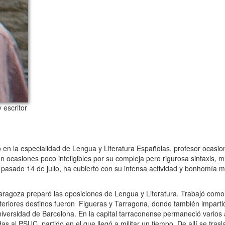
y escritor
o en la especialidad de Lengua y Literatura Españolas, profesor ocasio
 ocasiones poco inteligibles por su compleja pero rigurosa sintaxis, mi
pasado 14 de julio, ha cubierto con su intensa actividad y bonhomía 
ragoza preparó las oposiciones de Lengua y Literatura. Trabajó como p
steriores destinos fueron Figueras y Tarragona, donde también imparti
iversidad de Barcelona. En la capital tarraconense permaneció varios 
s al PSUC, partido en el que llegó a militar un tiempo. De allí se tras