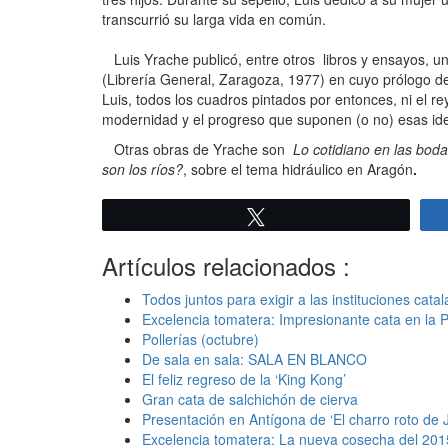
transcurrió su larga vida en común.
Luis Yrache publicó, entre otros libros y ensayos, un 
(Librería General, Zaragoza, 1977) en cuyo prólogo dec
Luis, todos los cuadros pintados por entonces, ni el rey
modernidad y el progreso que suponen (o no) esas id
Otras obras de Yrache son
Lo cotidiano en las bod
son los ríos?
, sobre el tema hidráulico en Aragón
.
Twittear
Artículos relacionados :
Todos juntos para exigir a las instituciones cata
Excelencia tomatera: Impresionante cata en la
Pollerías (octubre)
De sala en sala: SALA EN BLANCO
El feliz regreso de la ‘King Kong’
Gran cata de salchichón de cierva
Presentación en Antígona de ‘El charro roto de 
Excelencia tomatera: La nueva cosecha del 2015