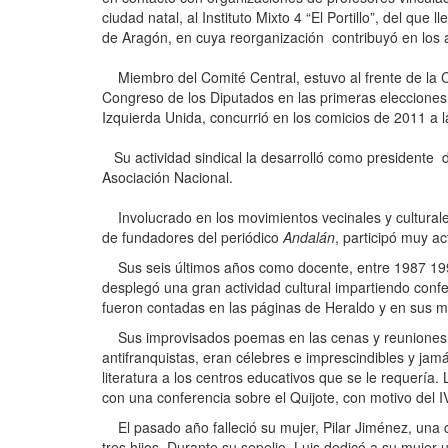
ciudad natal, al Instituto Mixto 4 “El Portillo”, del que
de Aragón, en cuya reorganización contribuyó en los a
Miembro del Comité Central, estuvo al frente de la C
Congreso de los Diputados en las primeras elecciones
Izquierda Unida, concurrió en los comicios de 2011 a 
Su actividad sindical la desarrolló como presidente d
Asociación Nacional.
Involucrado en los movimientos vecinales y culturales,
de fundadores del periódico
Andalán
, participó muy ac
Sus seis últimos años como docente, entre 1987 1993,
desplegó una gran actividad cultural impartiendo conf
fueron contadas en las páginas de Heraldo y en sus
Sus improvisados poemas en las cenas y reuniones d
antifranquistas, eran célebres e imprescindibles y jam
literatura a los centros educativos que se le requería.
con una conferencia sobre el Quijote, con motivo del I
El pasado año falleció su mujer, Pilar Jiménez, una c
tres hijos. Durante su sepelio, Luis dedicó a su mujer u