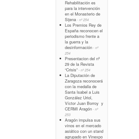
Rehabilitación es
para la intervención
en el Monasterio de
Sijena
- nº 254
Los Premios Rey de
España reconocen el
periodismo frente a
la guerra y la
desinformación
- nº
254
Presentacion del nº
29 de la Revista
“Crisis”
- nº 254
La Diputación de
Zaragoza reconocerá
con la medalla de
Santa Isabel a Luis
González Uriol,
Víctor Juan Borroy y
CERMI Aragón
- nº
253
Aragón impulsa sus
vinos en el mercado
asiático con un stand
agrupado en Vinexpo