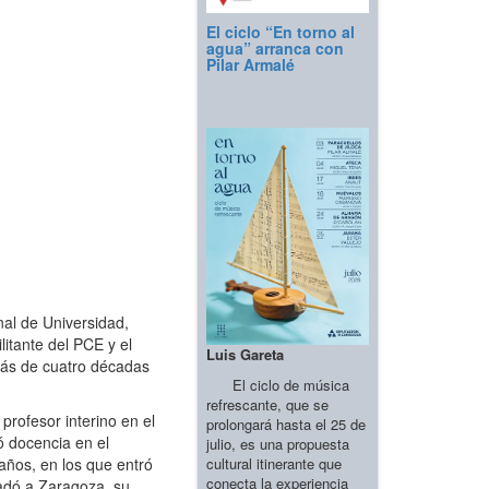
El ciclo “En torno al
agua” arranca con
Pilar Armalé
nal de Universidad,
litante del PCE y el
Luis Gareta
más de cuatro décadas
El ciclo de música
refrescante, que se
rofesor interino en el
prolongará hasta el 25 de
ó docencia en el
julio, es una propuesta
cultural itinerante que
años, en los que entró
conecta la experiencia
ladó a Zaragoza, su