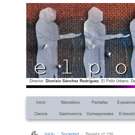
Director:
Dionisio Sánchez Rodríguez
. El Pollo Urbano. D
Inicio
Naturaleza
Pantallas
Exposicio
Ciencia
Gastronomía
Corresponsales
Entrevis
Inicio
Sociedad
Revista nº 156