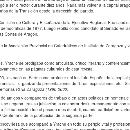
 llegó a ser director durante diez años. Nada más volver a la capital arag
ños de la Transición desde la dirección del partido.
omisión de Cultura y Enseñanza de la Ejecutivo Regional. Fue candida
 democráticas de 1977. Luego repitió como candidato al Senado en las
las Cortes de Aragón.
e la Asociación Provincial de Catedráticos de Instituto de Zaragoza y 
 Yrache se prodigaba como articulista, crítico literario y conferencian
tivamente en las páginas culturales de esta revista.
 los pasó en París como profesor del Instituto Español de la capital
erencias, organizando presentaciones de libros, exposiciones, etc. Sus
 memorias
París-Zaragoza (1960-2000).
e amigos y compañeros de trabajo o en actos políticos en homenaje a
ás se negaba, tras su jubilación, a colaborar desinteresadamente con 
 La última ocasión fue el pasado mes de abril, cuando participó en vari
V Centenario de la publicación de la segunda parte.
incovillesa que acompañó a Yrache en todo su periplo vital y profesion
n trilingüe “t’estimo, te quiero, je t’aime” en recuerdo y homenaje a las 