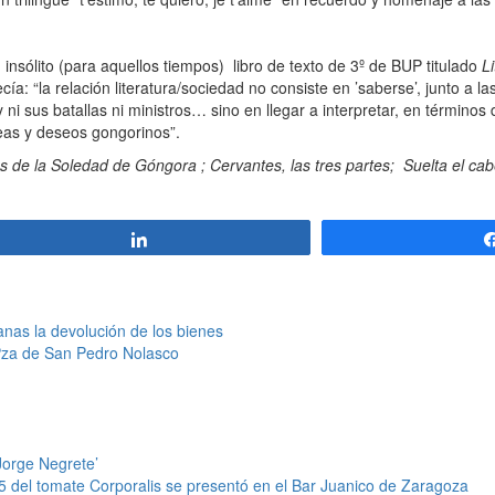
insólito (para aquellos tiempos) libro de texto de 3º de BUP titulado
L
ía: “la relación literatura/sociedad no consiste en ’saberse’, junto a 
 ni sus batallas ni ministros… sino en llegar a interpretar, en términos
eas y deseos gongorinos”.
as de la Soledad de Góngora
;
Cervantes, las tres partes
;
Suelta el cab
Compartir
lanas la devolución de los bienes
 Pza de San Pedro Nolasco
Jorge Negrete’
 del tomate Corporalis se presentó en el Bar Juanico de Zaragoza