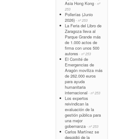
Asia Hong Kong
- nº
253
Pollerías (Junio
2026)
- nº 253
La Feria del Libro de
Zaragoza lleva al
Parque Grande más
de 1.000 actos de
firma con unos 500
autores
- nº 253
El Comité de
Emergencias de
Aragón moviliza más
de 262.000 euros
para ayuda
humanitaria
internacional
- nº 253
Los expertos
reivindican la
evaluación de la
gestión pública para
una mejor
gobernanza
- nº 253
Carlos Martínez se
despidió de la