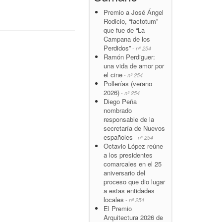
Premio a José Ángel
Rodicio, “factotum”
que fue de “La
Campana de los
Perdidos”
- nº 254
Ramón Perdiguer:
una vida de amor por
el cine
- nº 254
Pollerías (verano
2026)
- nº 254
Diego Peña
nombrado
responsable de la
secretaría de Nuevos
españoles
- nº 254
Octavio López reúne
a los presidentes
comarcales en el 25
aniversario del
proceso que dio lugar
a estas entidades
locales
- nº 254
El Premio
Arquitectura 2026 de