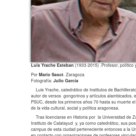
Luis Yrache Esteban
(1933-2015) .
Profesor, político 
Por
Mario Sasot
. Zaragoza
Fotografía:
Julio García
Luis Yrache, catedrático de Institutos de Bachillerat
autor de versos gongorinos y artículos alambicados, en
PSUC, desde los primeros años 70 hasta su muerte el 
de la vida cultural, social y política aragonesa.
Tras licenciarse en Historia por la Universidad de Za
Instituto de Calatayud y, ya como catedrático, sus po
campus de esta ciudad perteneciente entonces a la Un
en contacto con organizaciones de profesores vinculada