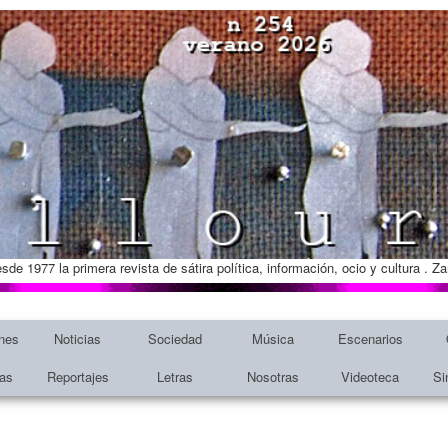
esde 1977 la primera revista de sátira política, información, ocio y cultura . 
nes
Noticias
Sociedad
Música
Escenarios
tas
Reportajes
Letras
Nosotras
Videoteca
Si