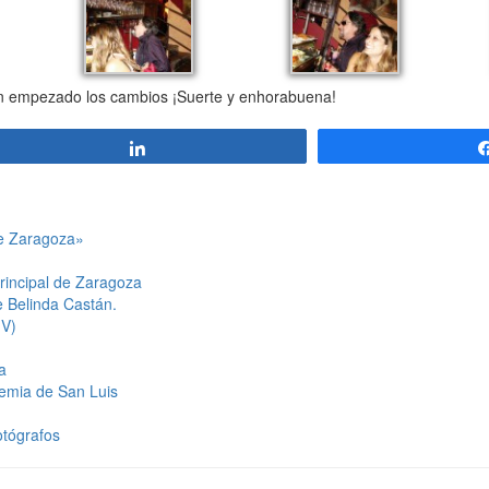
an empezado los cambios ¡Suerte y enhorabuena!
Compartir
de Zaragoza»
Principal de Zaragoza
e Belinda Castán.
IV)
a
emia de San Luis
otógrafos