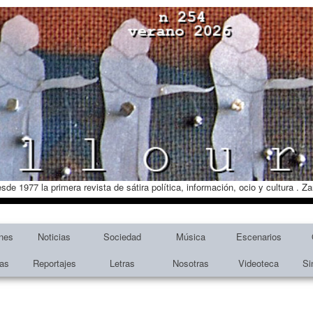
esde 1977 la primera revista de sátira política, información, ocio y cultura . 
nes
Noticias
Sociedad
Música
Escenarios
tas
Reportajes
Letras
Nosotras
Videoteca
Si