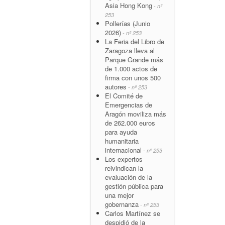
Asia Hong Kong
- nº
253
Pollerías (Junio
2026)
- nº 253
La Feria del Libro de
Zaragoza lleva al
Parque Grande más
de 1.000 actos de
firma con unos 500
autores
- nº 253
El Comité de
Emergencias de
Aragón moviliza más
de 262.000 euros
para ayuda
humanitaria
internacional
- nº 253
Los expertos
reivindican la
evaluación de la
gestión pública para
una mejor
gobernanza
- nº 253
Carlos Martínez se
despidió de la