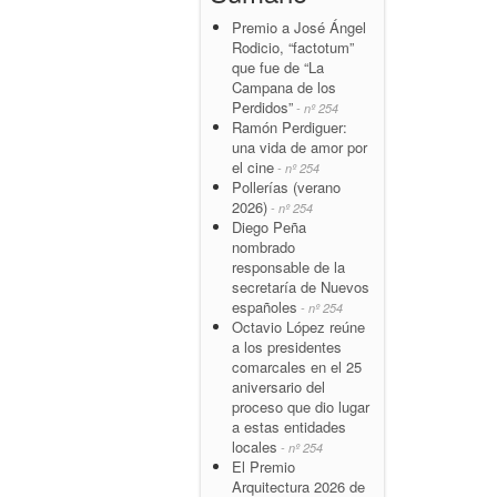
Premio a José Ángel
Rodicio, “factotum”
que fue de “La
Campana de los
Perdidos”
- nº 254
Ramón Perdiguer:
una vida de amor por
el cine
- nº 254
Pollerías (verano
2026)
- nº 254
Diego Peña
nombrado
responsable de la
secretaría de Nuevos
españoles
- nº 254
Octavio López reúne
a los presidentes
comarcales en el 25
aniversario del
proceso que dio lugar
a estas entidades
locales
- nº 254
El Premio
Arquitectura 2026 de