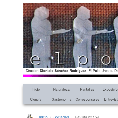
Director:
Dionisio Sánchez Rodríguez
. El Pollo Urbano. D
Inicio
Naturaleza
Pantallas
Exposicio
Ciencia
Gastronomía
Corresponsales
Entrevis
Inicio
Sociedad
Revista nº 154