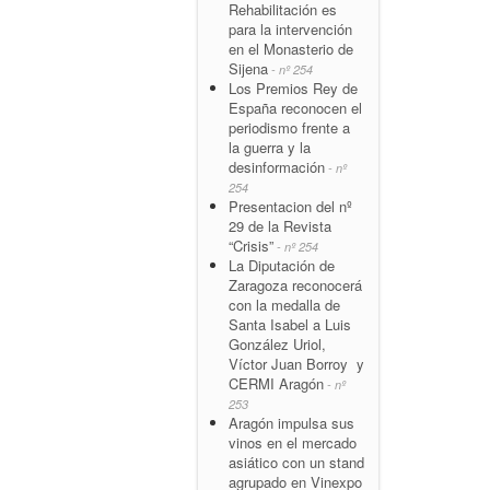
Rehabilitación es
para la intervención
en el Monasterio de
Sijena
- nº 254
Los Premios Rey de
España reconocen el
periodismo frente a
la guerra y la
desinformación
- nº
254
Presentacion del nº
29 de la Revista
“Crisis”
- nº 254
La Diputación de
Zaragoza reconocerá
con la medalla de
Santa Isabel a Luis
González Uriol,
Víctor Juan Borroy y
CERMI Aragón
- nº
253
Aragón impulsa sus
vinos en el mercado
asiático con un stand
agrupado en Vinexpo