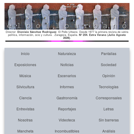
Director:
Dionisio Sánchez Rodríguez
. El Pollo Urbano. Desde 1977 la primera revista de sátira
política, información, ocio y cultura . Zaragoza. España.
Nº 254. Extra Verano (Julio Agosto
2026)
.
Inicio
Naturaleza
Pantallas
Exposiciones
Noticias
Sociedad
Música
Escenarios
Opinión
Silvicultura
Informes
Tecnologías
Ciencia
Gastronomía
Corresponsales
Entrevistas
Reportajes
Letras
Nosotras
Videoteca
Sin barreras
Mancheta
Incombustibles
Análisis