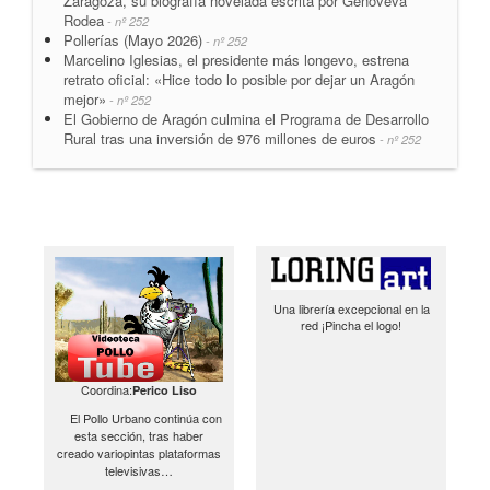
Zaragoza, su biografía novelada escrita por Genoveva
Rodea
- nº 252
Pollerías (Mayo 2026)
- nº 252
Marcelino Iglesias, el presidente más longevo, estrena
retrato oficial: «Hice todo lo posible por dejar un Aragón
mejor»
- nº 252
El Gobierno de Aragón culmina el Programa de Desarrollo
Rural tras una inversión de 976 millones de euros
- nº 252
Una librería excepcional en la
red ¡Pincha el logo!
Coordina:
Perico Liso
El Pollo Urbano continúa con
esta sección, tras haber
creado variopintas plataformas
televisivas…