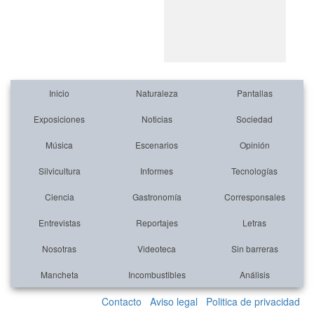
Inicio
Naturaleza
Pantallas
Exposiciones
Noticias
Sociedad
Música
Escenarios
Opinión
Silvicultura
Informes
Tecnologías
Ciencia
Gastronomía
Corresponsales
Entrevistas
Reportajes
Letras
Nosotras
Videoteca
Sin barreras
Mancheta
Incombustibles
Análisis
Contacto
Aviso legal
Politica de privacidad