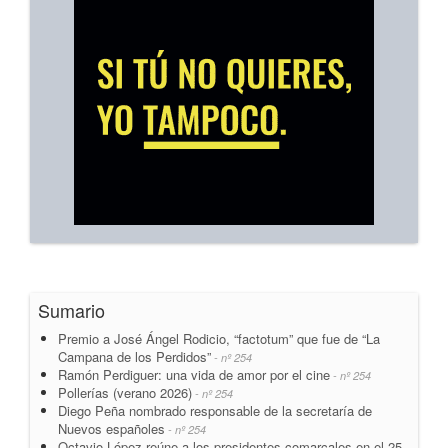
Sumario
Premio a José Ángel Rodicio, “factotum” que fue de “La
Campana de los Perdidos”
- nº 254
Ramón Perdiguer: una vida de amor por el cine
- nº 254
Pollerías (verano 2026)
- nº 254
Diego Peña nombrado responsable de la secretaría de
Nuevos españoles
- nº 254
Octavio López reúne a los presidentes comarcales en el 25