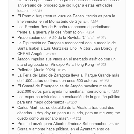
aniversario del proceso que dio lugar a estas entidades
locales
- nº 254
El Premio Arquitectura 2026 de Rehabilitación es para la
intervención en el Monasterio de Sijena
- nº 254
Los Premios Rey de España reconocen el periodismo
frente a la guerra y la desinformación
- nº 254
Presentacion del nº 29 de la Revista “Crisis”
- nº 254
La Diputación de Zaragoza reconocerá con la medalla de
Santa Isabel a Luis González Uriol, Víctor Juan Borroy y
CERMI Aragón
- nº 253
Aragón impulsa sus vinos en el mercado asiático con un
stand agrupado en Vinexpo Asia Hong Kong
- nº 253
Pollerías (Junio 2026)
- nº 253
La Feria del Libro de Zaragoza lleva al Parque Grande más
de 1.000 actos de firma con unos 500 autores
- nº 253
El Comité de Emergencias de Aragón moviliza más de
262.000 euros para ayuda humanitaria internacional
- nº 253
Los expertos reivindican la evaluación de la gestión pública
para una mejor gobernanza
- nº 253
Carlos Martínez se despidió de la Alcaldía tras casi dos
décadas. «Hoy doy un paso a un lado, pero no me voy; me
quedo como un soriano más”.
- nº 252
Premio Lanzón para Alberto Jiménez Schuhmacher
- nº 252
Corita Viamonte hace pública, en el Ayuntamiento de