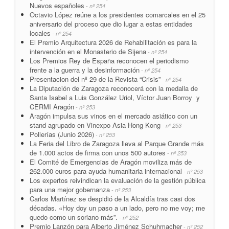
Nuevos españoles
- nº 254
Octavio López reúne a los presidentes comarcales en el 25
aniversario del proceso que dio lugar a estas entidades
locales
- nº 254
El Premio Arquitectura 2026 de Rehabilitación es para la
intervención en el Monasterio de Sijena
- nº 254
Los Premios Rey de España reconocen el periodismo
frente a la guerra y la desinformación
- nº 254
Presentacion del nº 29 de la Revista “Crisis”
- nº 254
La Diputación de Zaragoza reconocerá con la medalla de
Santa Isabel a Luis González Uriol, Víctor Juan Borroy y
CERMI Aragón
- nº 253
Aragón impulsa sus vinos en el mercado asiático con un
stand agrupado en Vinexpo Asia Hong Kong
- nº 253
Pollerías (Junio 2026)
- nº 253
La Feria del Libro de Zaragoza lleva al Parque Grande más
de 1.000 actos de firma con unos 500 autores
- nº 253
El Comité de Emergencias de Aragón moviliza más de
262.000 euros para ayuda humanitaria internacional
- nº 253
Los expertos reivindican la evaluación de la gestión pública
para una mejor gobernanza
- nº 253
Carlos Martínez se despidió de la Alcaldía tras casi dos
décadas. «Hoy doy un paso a un lado, pero no me voy; me
quedo como un soriano más”.
- nº 252
Premio Lanzón para Alberto Jiménez Schuhmacher
- nº 252