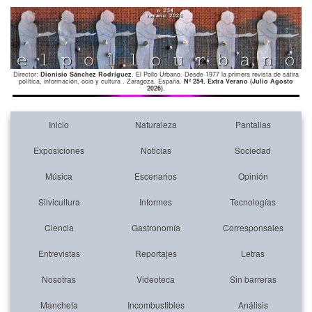
Director:
Dionisio Sánchez Rodríguez
. El Pollo Urbano. Desde 1977 la primera revista de sátira
política, información, ocio y cultura . Zaragoza. España.
Nº 254. Extra Verano (Julio Agosto
2026)
.
Inicio
Naturaleza
Pantallas
Exposiciones
Noticias
Sociedad
Música
Escenarios
Opinión
Silvicultura
Informes
Tecnologías
Ciencia
Gastronomía
Corresponsales
Entrevistas
Reportajes
Letras
Nosotras
Videoteca
Sin barreras
Mancheta
Incombustibles
Análisis