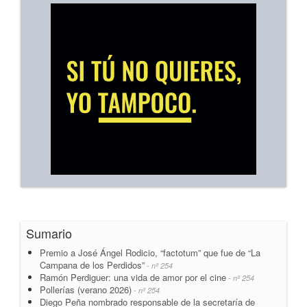
Sumario
Premio a José Ángel Rodicio, “factotum” que fue de “La
Campana de los Perdidos”
- nº 254
Ramón Perdiguer: una vida de amor por el cine
- nº 254
Pollerías (verano 2026)
- nº 254
Diego Peña nombrado responsable de la secretaría de