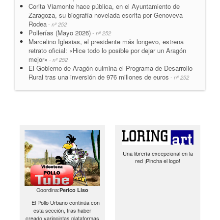
Corita Viamonte hace pública, en el Ayuntamiento de
Zaragoza, su biografía novelada escrita por Genoveva
Rodea
- nº 252
Pollerías (Mayo 2026)
- nº 252
Marcelino Iglesias, el presidente más longevo, estrena
retrato oficial: «Hice todo lo posible por dejar un Aragón
mejor»
- nº 252
El Gobierno de Aragón culmina el Programa de Desarrollo
Rural tras una inversión de 976 millones de euros
- nº 252
Una librería excepcional en la
red ¡Pincha el logo!
Coordina:
Perico Liso
El Pollo Urbano continúa con
esta sección, tras haber
creado variopintas plataformas