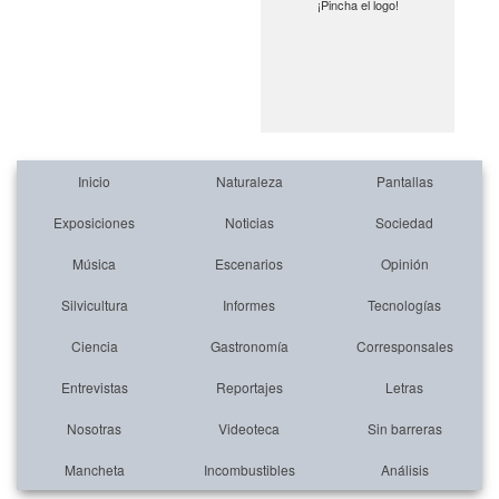
¡Pincha el logo!
Inicio
Naturaleza
Pantallas
Exposiciones
Noticias
Sociedad
Música
Escenarios
Opinión
Silvicultura
Informes
Tecnologías
Ciencia
Gastronomía
Corresponsales
Entrevistas
Reportajes
Letras
Nosotras
Videoteca
Sin barreras
Mancheta
Incombustibles
Análisis