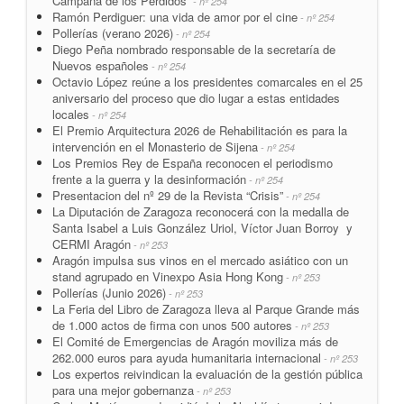
Campana de los Perdidos”
- nº 254
Ramón Perdiguer: una vida de amor por el cine
- nº 254
Pollerías (verano 2026)
- nº 254
Diego Peña nombrado responsable de la secretaría de
Nuevos españoles
- nº 254
Octavio López reúne a los presidentes comarcales en el 25
aniversario del proceso que dio lugar a estas entidades
locales
- nº 254
El Premio Arquitectura 2026 de Rehabilitación es para la
intervención en el Monasterio de Sijena
- nº 254
Los Premios Rey de España reconocen el periodismo
frente a la guerra y la desinformación
- nº 254
Presentacion del nº 29 de la Revista “Crisis”
- nº 254
La Diputación de Zaragoza reconocerá con la medalla de
Santa Isabel a Luis González Uriol, Víctor Juan Borroy y
CERMI Aragón
- nº 253
Aragón impulsa sus vinos en el mercado asiático con un
stand agrupado en Vinexpo Asia Hong Kong
- nº 253
Pollerías (Junio 2026)
- nº 253
La Feria del Libro de Zaragoza lleva al Parque Grande más
de 1.000 actos de firma con unos 500 autores
- nº 253
El Comité de Emergencias de Aragón moviliza más de
262.000 euros para ayuda humanitaria internacional
- nº 253
Los expertos reivindican la evaluación de la gestión pública
para una mejor gobernanza
- nº 253