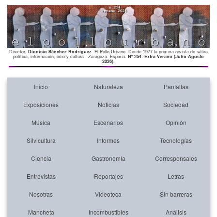
Director:
Dionisio Sánchez Rodríguez
. El Pollo Urbano. Desde 1977 la primera revista de sátira
política, información, ocio y cultura . Zaragoza. España.
Nº 254. Extra Verano (Julio Agosto
2026)
.
Inicio
Naturaleza
Pantallas
Exposiciones
Noticias
Sociedad
Música
Escenarios
Opinión
Silvicultura
Informes
Tecnologías
Ciencia
Gastronomía
Corresponsales
Entrevistas
Reportajes
Letras
Nosotras
Videoteca
Sin barreras
Mancheta
Incombustibles
Análisis