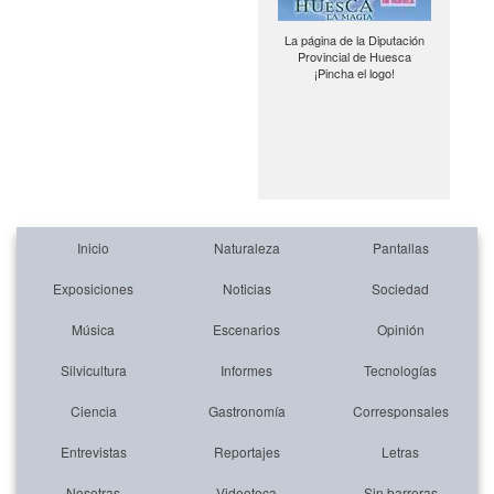
La página de la Diputación
Provincial de Huesca
¡Pincha el logo!
Inicio
Naturaleza
Pantallas
Exposiciones
Noticias
Sociedad
Música
Escenarios
Opinión
Silvicultura
Informes
Tecnologías
Ciencia
Gastronomía
Corresponsales
Entrevistas
Reportajes
Letras
Nosotras
Videoteca
Sin barreras