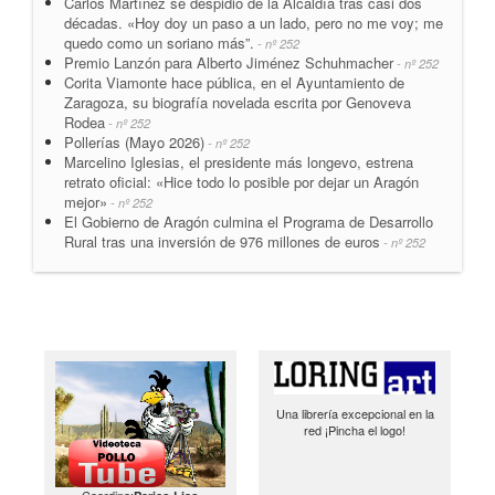
Carlos Martínez se despidió de la Alcaldía tras casi dos
décadas. «Hoy doy un paso a un lado, pero no me voy; me
quedo como un soriano más”.
- nº 252
Premio Lanzón para Alberto Jiménez Schuhmacher
- nº 252
Corita Viamonte hace pública, en el Ayuntamiento de
Zaragoza, su biografía novelada escrita por Genoveva
Rodea
- nº 252
Pollerías (Mayo 2026)
- nº 252
Marcelino Iglesias, el presidente más longevo, estrena
retrato oficial: «Hice todo lo posible por dejar un Aragón
mejor»
- nº 252
El Gobierno de Aragón culmina el Programa de Desarrollo
Rural tras una inversión de 976 millones de euros
- nº 252
Una librería excepcional en la
red ¡Pincha el logo!