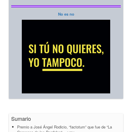
No es no
Sumario
Premio a José Ángel Rodicio, “factotum” que fue de “La