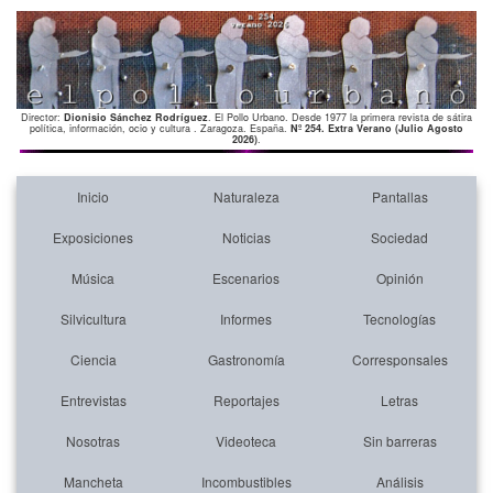
Director:
Dionisio Sánchez Rodríguez
. El Pollo Urbano. Desde 1977 la primera revista de sátira
política, información, ocio y cultura . Zaragoza. España.
Nº 254. Extra Verano (Julio Agosto
2026)
.
Inicio
Naturaleza
Pantallas
Exposiciones
Noticias
Sociedad
Música
Escenarios
Opinión
Silvicultura
Informes
Tecnologías
Ciencia
Gastronomía
Corresponsales
Entrevistas
Reportajes
Letras
Nosotras
Videoteca
Sin barreras
Mancheta
Incombustibles
Análisis