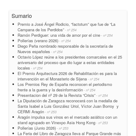
Sumario
Premio a José Ángel Rodicio, “factotum” que fue de “La
Campana de los Perdidos”
- nº 254
Ramón Perdiguer: una vida de amor por el cine
- nº 254
Pollerías (verano 2026)
- nº 254
Diego Peña nombrado responsable de la secretaría de
Nuevos españoles
- nº 254
Octavio López reúne a los presidentes comarcales en el 25
aniversario del proceso que dio lugar a estas entidades
locales
- nº 254
El Premio Arquitectura 2026 de Rehabilitación es para la
intervención en el Monasterio de Sijena
- nº 254
Los Premios Rey de España reconocen el periodismo
frente a la guerra y la desinformación
- nº 254
Presentacion del nº 29 de la Revista “Crisis”
- nº 254
La Diputación de Zaragoza reconocerá con la medalla de
Santa Isabel a Luis González Uriol, Víctor Juan Borroy y
CERMI Aragón
- nº 253
Aragón impulsa sus vinos en el mercado asiático con un
stand agrupado en Vinexpo Asia Hong Kong
- nº 253
Pollerías (Junio 2026)
- nº 253
La Feria del Libro de Zaragoza lleva al Parque Grande más