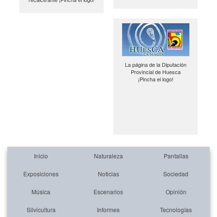
La página de la Diputación
Provincial de Huesca
¡Pincha el logo!
Inicio
Naturaleza
Pantallas
Exposiciones
Noticias
Sociedad
Música
Escenarios
Opinión
Silvicultura
Informes
Tecnologías