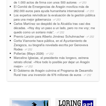
de 1.000 actos de firma con unos 500 autores
- nº 253
El Comité de Emergencias de Aragón moviliza más de
262.000 euros para ayuda humanitaria internacional
- nº 253
Los expertos reivindican la evaluación de la gestión pública
para una mejor gobernanza
- nº 253
Carlos Martínez se despidió de la Alcaldía tras casi dos
décadas. «Hoy doy un paso a un lado, pero no me voy; me
quedo como un soriano más”.
- nº 252
Premio Lanzón para Alberto Jiménez Schuhmacher
- nº 252
Corita Viamonte hace pública, en el Ayuntamiento de
Zaragoza, su biografía novelada escrita por Genoveva
Rodea
- nº 252
Pollerías (Mayo 2026)
- nº 252
Marcelino Iglesias, el presidente más longevo, estrena
retrato oficial: «Hice todo lo posible por dejar un Aragón
mejor»
- nº 252
El Gobierno de Aragón culmina el Programa de Desarrollo
Rural tras una inversión de 976 millones de euros
- nº 252