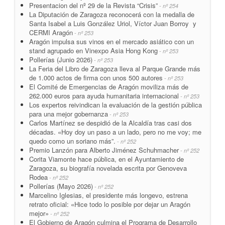
Presentacion del nº 29 de la Revista “Crisis”
- nº 254
La Diputación de Zaragoza reconocerá con la medalla de
Santa Isabel a Luis González Uriol, Víctor Juan Borroy y
CERMI Aragón
- nº 253
Aragón impulsa sus vinos en el mercado asiático con un
stand agrupado en Vinexpo Asia Hong Kong
- nº 253
Pollerías (Junio 2026)
- nº 253
La Feria del Libro de Zaragoza lleva al Parque Grande más
de 1.000 actos de firma con unos 500 autores
- nº 253
El Comité de Emergencias de Aragón moviliza más de
262.000 euros para ayuda humanitaria internacional
- nº 253
Los expertos reivindican la evaluación de la gestión pública
para una mejor gobernanza
- nº 253
Carlos Martínez se despidió de la Alcaldía tras casi dos
décadas. «Hoy doy un paso a un lado, pero no me voy; me
quedo como un soriano más”.
- nº 252
Premio Lanzón para Alberto Jiménez Schuhmacher
- nº 252
Corita Viamonte hace pública, en el Ayuntamiento de
Zaragoza, su biografía novelada escrita por Genoveva
Rodea
- nº 252
Pollerías (Mayo 2026)
- nº 252
Marcelino Iglesias, el presidente más longevo, estrena
retrato oficial: «Hice todo lo posible por dejar un Aragón
mejor»
- nº 252
El Gobierno de Aragón culmina el Programa de Desarrollo