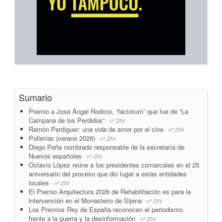
Sumario
Premio a José Ángel Rodicio, “factotum” que fue de “La
Campana de los Perdidos”
- nº 254
Ramón Perdiguer: una vida de amor por el cine
- nº 254
Pollerías (verano 2026)
- nº 254
Diego Peña nombrado responsable de la secretaría de
Nuevos españoles
- nº 254
Octavio López reúne a los presidentes comarcales en el 25
aniversario del proceso que dio lugar a estas entidades
locales
- nº 254
El Premio Arquitectura 2026 de Rehabilitación es para la
intervención en el Monasterio de Sijena
- nº 254
Los Premios Rey de España reconocen el periodismo
frente a la guerra y la desinformación
- nº 254