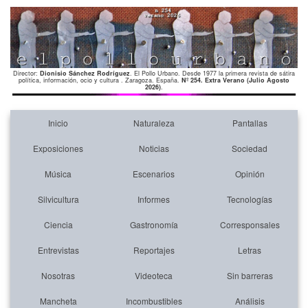
Director:
Dionisio Sánchez Rodríguez
. El Pollo Urbano. Desde 1977 la primera revista de sátira
política, información, ocio y cultura . Zaragoza. España.
Nº 254. Extra Verano (Julio Agosto
2026)
.
Inicio
Naturaleza
Pantallas
Exposiciones
Noticias
Sociedad
Música
Escenarios
Opinión
Silvicultura
Informes
Tecnologías
Ciencia
Gastronomía
Corresponsales
Entrevistas
Reportajes
Letras
Nosotras
Videoteca
Sin barreras
Mancheta
Incombustibles
Análisis