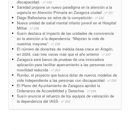
discapacidad.
- nº 242
Sanidad propone un nuevo paradigma en la atención a la
urgencia en Atención Primaria en Zaragoza ciudad
- nº 241
Diego Ballesteros se retira de la competición
- nº 240
Nueva unidad de salud mental infanto juvenil en el Hospital
Militar
- nº 239
Susín destaca el impacto de las unidades de convivencia
en la atención a la dependencia: “Mejoran la vida de
nuestros mayores”
- nº 238
El número de donantes de médula ósea crece en Aragón,
en 2024, casi tres veces más que el año anterior
- nº 237
Zaragoza será banco de pruebas de una innovadora
aplicación para facilitar aparcamiento a las personas con
movilidad reducida
- nº 263
Rumbo, el proyecto que busca dotar de nuevos modelos de
vida independiente a las personas con discapacidad
- nº 235
El Pleno del Ayuntamiento de Zaragoza aprobó la
Ordenanza de Accesibilidad y Derechos
- nº 234
Susín anuncia el refuerzo de los equipos de valoración de
la dependencia del IASS
- nº 232