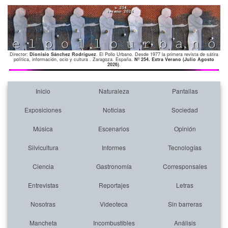
Director:
Dionisio Sánchez Rodríguez
. El Pollo Urbano. Desde 1977 la primera revista de sátira
política, información, ocio y cultura . Zaragoza. España.
Nº 254. Extra Verano (Julio Agosto
2026)
.
Inicio
Naturaleza
Pantallas
Exposiciones
Noticias
Sociedad
Música
Escenarios
Opinión
Silvicultura
Informes
Tecnologías
Ciencia
Gastronomía
Corresponsales
Entrevistas
Reportajes
Letras
Nosotras
Videoteca
Sin barreras
Mancheta
Incombustibles
Análisis