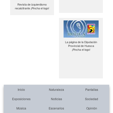
Revista de izquierdismo
recalcitrante ¡Pincha el logo!
La página de la Diputación
Provincial de Huesca
¡Pincha el logo!
Inicio
Naturaleza
Pantallas
Exposiciones
Noticias
Sociedad
Música
Escenarios
Opinión