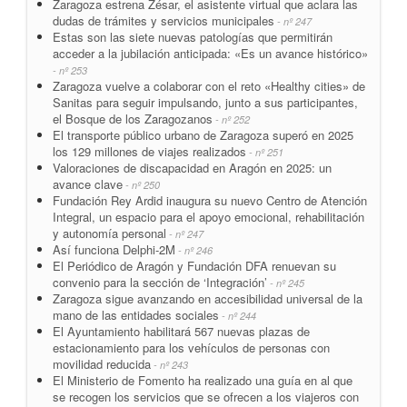
Zaragoza estrena Zésar, el asistente virtual que aclara las
dudas de trámites y servicios municipales
- nº 247
Estas son las siete nuevas patologías que permitirán
acceder a la jubilación anticipada: «Es un avance histórico»
- nº 253
Zaragoza vuelve a colaborar con el reto «Healthy cities» de
Sanitas para seguir impulsando, junto a sus participantes,
el Bosque de los Zaragozanos
- nº 252
El transporte público urbano de Zaragoza superó en 2025
los 129 millones de viajes realizados
- nº 251
Valoraciones de discapacidad en Aragón en 2025: un
avance clave
- nº 250
Fundación Rey Ardid inaugura su nuevo Centro de Atención
Integral, un espacio para el apoyo emocional, rehabilitación
y autonomía personal
- nº 247
Así funciona Delphi-2M
- nº 246
El Periódico de Aragón y Fundación DFA renuevan su
convenio para la sección de ‘Integración’
- nº 245
Zaragoza sigue avanzando en accesibilidad universal de la
mano de las entidades sociales
- nº 244
El Ayuntamiento habilitará 567 nuevas plazas de
estacionamiento para los vehículos de personas con
movilidad reducida
- nº 243
El Ministerio de Fomento ha realizado una guía en al que
se recogen los servicios que se ofrecen a los viajeros con