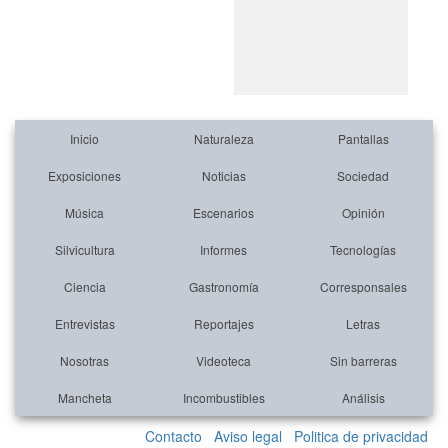
Inicio
Naturaleza
Pantallas
Exposiciones
Noticias
Sociedad
Música
Escenarios
Opinión
Silvicultura
Informes
Tecnologías
Ciencia
Gastronomía
Corresponsales
Entrevistas
Reportajes
Letras
Nosotras
Videoteca
Sin barreras
Mancheta
Incombustibles
Análisis
Contacto
Aviso legal
Politica de privacidad