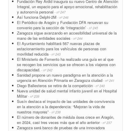
Fundación Rey Ardid inaugura su nuevo Centro de Atención
Integral, un espacio para el apoyo emocional, rehabilitación
y autonomía personal
- nº 247
Así funciona Delphi-2M
- nº 246
El Periódico de Aragón y Fundación DFA renuevan su
convenio para la sección de ‘Integración’
- nº 245
Zaragoza sigue avanzando en accesibilidad universal de la
mano de las entidades sociales
- nº 244
El Ayuntamiento habilitará 567 nuevas plazas de
estacionamiento para los vehículos de personas con
movilidad reducida
- nº 243
El Ministerio de Fomento ha realizado una guía en al que
se recogen los servicios que se ofrecen a los viajeros con
discapacidad.
- nº 242
Sanidad propone un nuevo paradigma en la atención a la
urgencia en Atención Primaria en Zaragoza ciudad
- nº 241
Diego Ballesteros se retira de la competición
- nº 240
Nueva unidad de salud mental infanto juvenil en el Hospital
Militar
- nº 239
Susín destaca el impacto de las unidades de convivencia
en la atención a la dependencia: “Mejoran la vida de
nuestros mayores”
- nº 238
El número de donantes de médula ósea crece en Aragón,
en 2024, casi tres veces más que el año anterior
- nº 237
Zaragoza será banco de pruebas de una innovadora