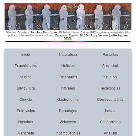
Director:
Dionisio Sánchez Rodríguez
. El Pollo Urbano. Desde 1977 la primera revista de sátira
política, información, ocio y cultura . Zaragoza. España.
Nº 254. Extra Verano (Julio Agosto
2026)
.
Inicio
Naturaleza
Pantallas
Exposiciones
Noticias
Sociedad
Música
Escenarios
Opinión
Silvicultura
Informes
Tecnologías
Ciencia
Gastronomía
Corresponsales
Entrevistas
Reportajes
Letras
Nosotras
Videoteca
Sin barreras
Mancheta
Incombustibles
Análisis