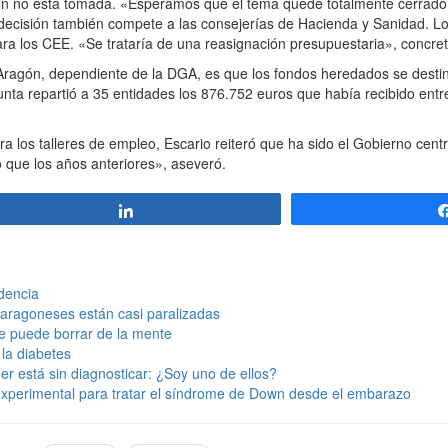
ión no está tomada. «Esperamos que el tema quede totalmente cerrado
 decisión también compete a las consejerías de Hacienda y Sanidad. Lo
ara los CEE. «Se trataría de una reasignación presupuestaria», concret
de Aragón, dependiente de la DGA, es que los fondos heredados se dest
a junta repartió a 35 entidades los 876.752 euros que había recibido en
a los talleres de empleo, Escario reiteró que ha sido el Gobierno cent
que los años anteriores», aseveró.
Compartir
dencia
aragoneses están casi paralizadas
e puede borrar de la mente
la diabetes
 está sin diagnosticar: ¿Soy uno de ellos?
 experimental para tratar el síndrome de Down desde el embarazo