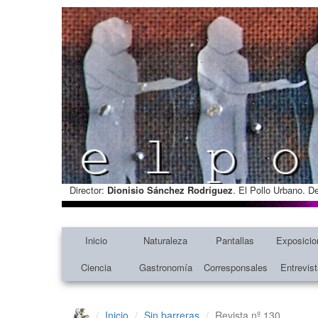
Director:
Dionisio Sánchez Rodríguez
. El Pollo Urbano. D
Inicio
Naturaleza
Pantallas
Exposicio
Ciencia
Gastronomía
Corresponsales
Entrevis
Inicio
Sin barreras
Revista nº 130