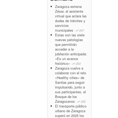
Zaragoza estrena
Zésar, el asistente
virtual que aclara las
dudas de trámites y
servicios
municipales
- nº 247
Estas son las siete
nuevas patologías
que permitirán
acceder a la
jubilación anticipada:
«Es un avance
histórico»
- nº 253
Zaragoza vuelve a
colaborar con el reto
«Healthy cities» de
Sanitas para seguir
impulsando, junto a
sus participantes, el
Bosque de los
Zaragozanos
- nº 252
El transporte público
urbano de Zaragoza
superó en 2025 los