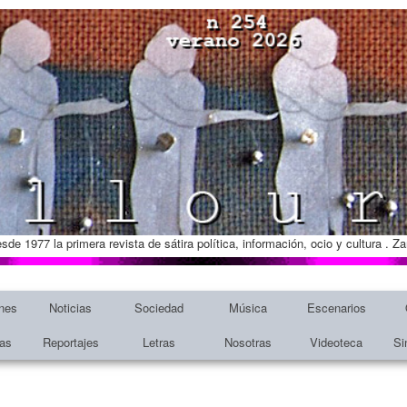
esde 1977 la primera revista de sátira política, información, ocio y cultura . 
nes
Noticias
Sociedad
Música
Escenarios
tas
Reportajes
Letras
Nosotras
Videoteca
Si