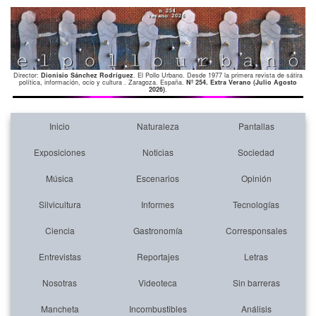
Director:
Dionisio Sánchez Rodríguez
. El Pollo Urbano. Desde 1977 la primera revista de sátira
política, información, ocio y cultura . Zaragoza. España.
Nº 254. Extra Verano (Julio Agosto
2026)
.
Inicio
Naturaleza
Pantallas
Exposiciones
Noticias
Sociedad
Música
Escenarios
Opinión
Silvicultura
Informes
Tecnologías
Ciencia
Gastronomía
Corresponsales
Entrevistas
Reportajes
Letras
Nosotras
Videoteca
Sin barreras
Mancheta
Incombustibles
Análisis