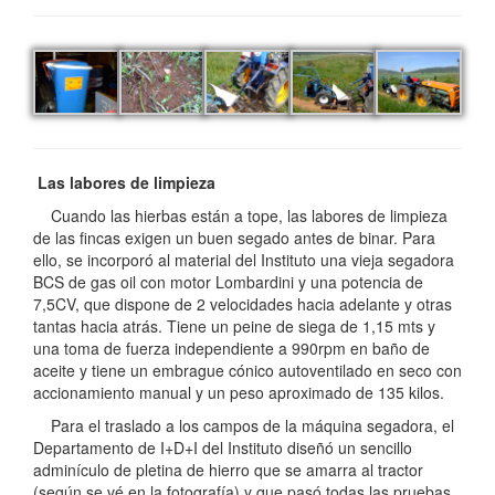
Las labores de limpieza
Cuando las hierbas están a tope, las labores de limpieza
de las fincas exigen un buen segado antes de binar. Para
ello, se incorporó al material del Instituto una vieja segadora
BCS de gas oil con motor Lombardini y una potencia de
7,5CV, que dispone de 2 velocidades hacia adelante y otras
tantas hacia atrás. Tiene un peine de siega de 1,15 mts y
una toma de fuerza independiente a 990rpm en baño de
aceite y tiene un embrague cónico autoventilado en seco con
accionamiento manual y un peso aproximado de 135 kilos.
Para el traslado a los campos de la máquina segadora, el
Departamento de I+D+I del Instituto diseñó un sencillo
adminículo de pletina de hierro que se amarra al tractor
(según se vé en la fotografía) y que pasó todas las pruebas