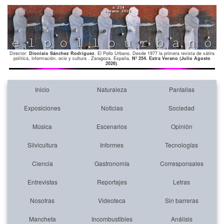
Director:
Dionisio Sánchez Rodríguez
. El Pollo Urbano. Desde 1977 la primera revista de sátira
política, información, ocio y cultura . Zaragoza. España.
Nº 254. Extra Verano (Julio Agosto
2026)
.
Inicio
Naturaleza
Pantallas
Exposiciones
Noticias
Sociedad
Música
Escenarios
Opinión
Silvicultura
Informes
Tecnologías
Ciencia
Gastronomía
Corresponsales
Entrevistas
Reportajes
Letras
Nosotras
Videoteca
Sin barreras
Mancheta
Incombustibles
Análisis