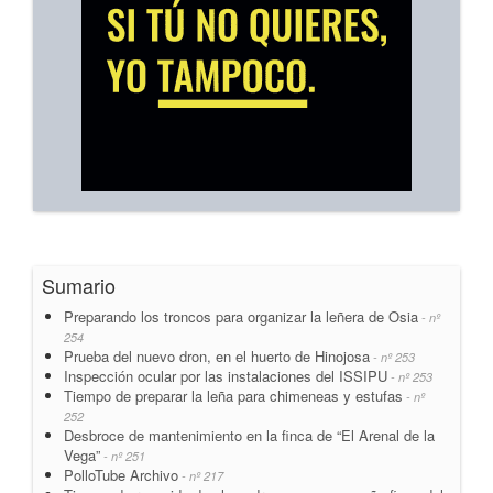
Sumario
Preparando los troncos para organizar la leñera de Osia
- nº
254
Prueba del nuevo dron, en el huerto de Hinojosa
- nº 253
Inspección ocular por las instalaciones del ISSIPU
- nº 253
Tiempo de preparar la leña para chimeneas y estufas
- nº
252
Desbroce de mantenimiento en la finca de “El Arenal de la
Vega”
- nº 251
PolloTube Archivo
- nº 217