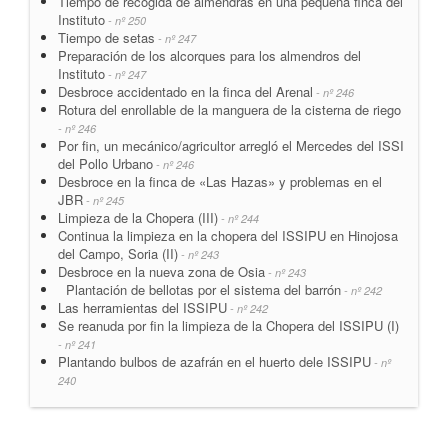
Tiempo de recogida de almendras en una pequeña finca del
Instituto
- nº 250
Tiempo de setas
- nº 247
Preparación de los alcorques para los almendros del
Instituto
- nº 247
Desbroce accidentado en la finca del Arenal
- nº 246
Rotura del enrollable de la manguera de la cisterna de riego
- nº 246
Por fin, un mecánico/agricultor arregló el Mercedes del ISSI
del Pollo Urbano
- nº 246
Desbroce en la finca de «Las Hazas» y problemas en el
JBR
- nº 245
Limpieza de la Chopera (III)
- nº 244
Continua la limpieza en la chopera del ISSIPU en Hinojosa
del Campo, Soria (II)
- nº 243
Desbroce en la nueva zona de Osia
- nº 243
Plantación de bellotas por el sistema del barrón
- nº 242
Las herramientas del ISSIPU
- nº 242
Se reanuda por fin la limpieza de la Chopera del ISSIPU (I)
- nº 241
Plantando bulbos de azafrán en el huerto dele ISSIPU
- nº
240