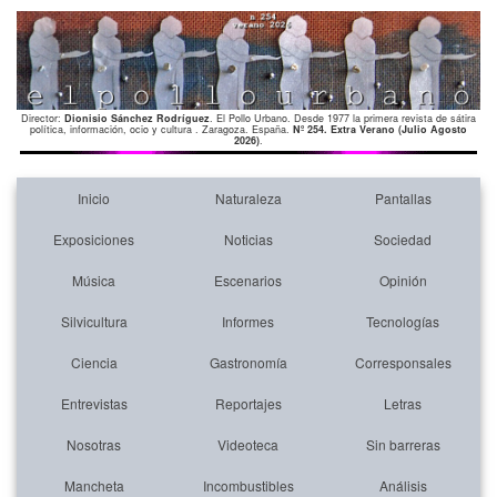
Director:
Dionisio Sánchez Rodríguez
. El Pollo Urbano. Desde 1977 la primera revista de sátira
política, información, ocio y cultura . Zaragoza. España.
Nº 254. Extra Verano (Julio Agosto
2026)
.
Inicio
Naturaleza
Pantallas
Exposiciones
Noticias
Sociedad
Música
Escenarios
Opinión
Silvicultura
Informes
Tecnologías
Ciencia
Gastronomía
Corresponsales
Entrevistas
Reportajes
Letras
Nosotras
Videoteca
Sin barreras
Mancheta
Incombustibles
Análisis