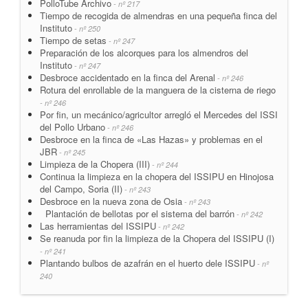
PolloTube Archivo
- nº 217
Tiempo de recogida de almendras en una pequeña finca del
Instituto
- nº 250
Tiempo de setas
- nº 247
Preparación de los alcorques para los almendros del
Instituto
- nº 247
Desbroce accidentado en la finca del Arenal
- nº 246
Rotura del enrollable de la manguera de la cisterna de riego
- nº 246
Por fin, un mecánico/agricultor arregló el Mercedes del ISSI
del Pollo Urbano
- nº 246
Desbroce en la finca de «Las Hazas» y problemas en el
JBR
- nº 245
Limpieza de la Chopera (III)
- nº 244
Continua la limpieza en la chopera del ISSIPU en Hinojosa
del Campo, Soria (II)
- nº 243
Desbroce en la nueva zona de Osia
- nº 243
Plantación de bellotas por el sistema del barrón
- nº 242
Las herramientas del ISSIPU
- nº 242
Se reanuda por fin la limpieza de la Chopera del ISSIPU (I)
- nº 241
Plantando bulbos de azafrán en el huerto dele ISSIPU
- nº
240