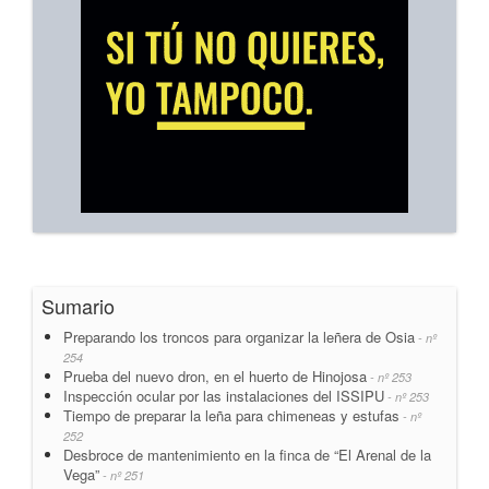
Sumario
Preparando los troncos para organizar la leñera de Osia
- nº
254
Prueba del nuevo dron, en el huerto de Hinojosa
- nº 253
Inspección ocular por las instalaciones del ISSIPU
- nº 253
Tiempo de preparar la leña para chimeneas y estufas
- nº
252
Desbroce de mantenimiento en la finca de “El Arenal de la
Vega”
- nº 251