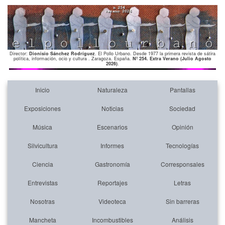
Director:
Dionisio Sánchez Rodríguez
. El Pollo Urbano. Desde 1977 la primera revista de sátira
política, información, ocio y cultura . Zaragoza. España.
Nº 254. Extra Verano (Julio Agosto
2026)
.
Inicio
Naturaleza
Pantallas
Exposiciones
Noticias
Sociedad
Música
Escenarios
Opinión
Silvicultura
Informes
Tecnologías
Ciencia
Gastronomía
Corresponsales
Entrevistas
Reportajes
Letras
Nosotras
Videoteca
Sin barreras
Mancheta
Incombustibles
Análisis