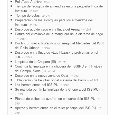
PolloTube Archivo
- nº 217
Tiempo de recogida de almendras en una pequeña finca del
Instituto
- nº 250
Tiempo de setas
- nº 247
Preparación de los alcorques para los almendros del
Instituto
- nº 247
Desbroce accidentado en la finca del Arenal
- nº 246
Rotura del enrollable de la manguera de la cisterna de riego
- nº 246
Por fin, un mecánico/agricultor arregló el Mercedes del ISSI
del Pollo Urbano
- nº 246
Desbroce en la finca de «Las Hazas» y problemas en el
JBR
- nº 245
Limpieza de la Chopera (III)
- nº 244
Continua la limpieza en la chopera del ISSIPU en Hinojosa
del Campo, Soria (II)
- nº 243
Desbroce en la nueva zona de Osia
- nº 243
Plantación de bellotas por el sistema del barrón
- nº 242
Las herramientas del ISSIPU
- nº 242
Se reanuda por fin la limpieza de la Chopera del ISSIPU (I)
- nº 241
Plantando bulbos de azafrán en el huerto dele ISSIPU
- nº
240
Aperos y herramientas en el taller principal del ISSIPU
- nº
240