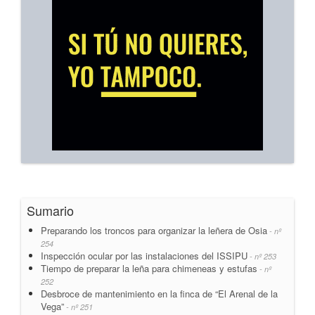
Sumario
Preparando los troncos para organizar la leñera de Osia
- nº
254
Inspección ocular por las instalaciones del ISSIPU
- nº 253
Tiempo de preparar la leña para chimeneas y estufas
- nº
252
Desbroce de mantenimiento en la finca de “El Arenal de la
Vega”
- nº 251