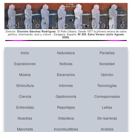
Director:
Dionisio Sánchez Rodríguez
. El Pollo Urbano. Desde 1977 la primera revista de sátira
política, información, ocio y cultura . Zaragoza. España.
Nº 254. Extra Verano (Julio Agosto
2026)
.
Inicio
Naturaleza
Pantallas
Exposiciones
Noticias
Sociedad
Música
Escenarios
Opinión
Silvicultura
Informes
Tecnologías
Ciencia
Gastronomía
Corresponsales
Entrevistas
Reportajes
Letras
Nosotras
Videoteca
Sin barreras
Mancheta
Incombustibles
Análisis