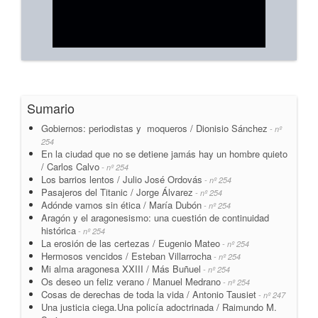
Sumario
Gobiernos: periodistas y moqueros / Dionisio Sánchez
- nº
254
En la ciudad que no se detiene jamás hay un hombre quieto
/ Carlos Calvo
- nº 254
Los barrios lentos / Julio José Ordovás
- nº 254
Pasajeros del Titanic / Jorge Álvarez
- nº 254
Adónde vamos sin ética / María Dubón
- nº 254
Aragón y el aragonesismo: una cuestión de continuidad
histórica
- nº 254
La erosión de las certezas / Eugenio Mateo
- nº 254
Hermosos vencidos / Esteban Villarrocha
- nº 254
Mi alma aragonesa XXIII / Más Buñuel
- nº 254
Os deseo un feliz verano / Manuel Medrano
- nº 254
Cosas de derechas de toda la vida / Antonio Tausiet
- nº 247
Una justicia ciega.Una policía adoctrinada / Raimundo M.