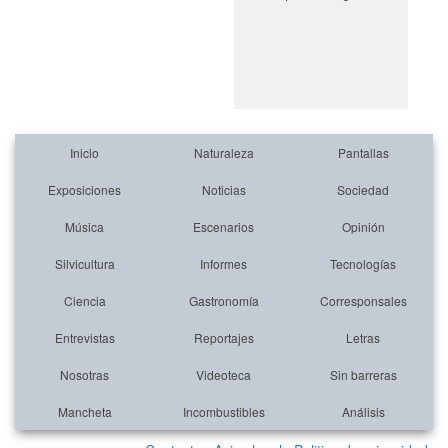
Inicio
Naturaleza
Pantallas
Exposiciones
Noticias
Sociedad
Música
Escenarios
Opinión
Silvicultura
Informes
Tecnologías
Ciencia
Gastronomía
Corresponsales
Entrevistas
Reportajes
Letras
Nosotras
Videoteca
Sin barreras
Mancheta
Incombustibles
Análisis