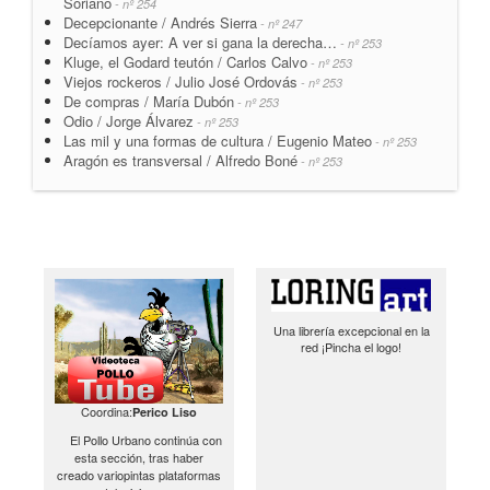
Soriano
- nº 254
Decepcionante / Andrés Sierra
- nº 247
Decíamos ayer: A ver si gana la derecha…
- nº 253
Kluge, el Godard teutón / Carlos Calvo
- nº 253
Viejos rockeros / Julio José Ordovás
- nº 253
De compras / María Dubón
- nº 253
Odio / Jorge Álvarez
- nº 253
Las mil y una formas de cultura / Eugenio Mateo
- nº 253
Aragón es transversal / Alfredo Boné
- nº 253
Una librería excepcional en la
red ¡Pincha el logo!
Coordina:
Perico Liso
El Pollo Urbano continúa con
esta sección, tras haber
creado variopintas plataformas