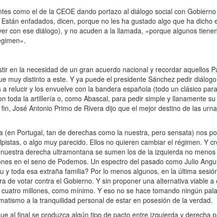
s como el de la CEOE dando portazo al diálogo social con Gobierno y
 Están enfadados, dicen, porque no les ha gustado algo que ha dicho e
ver con ese diálogo), y no acuden a la llamada, «porque algunos tiene
régimen».
r en la necesidad de un gran acuerdo nacional y recordar aquellos P
ue muy distinto a este. Y ya puede el presidente Sánchez pedir diálogo 
a relucir y los envuelve con la bandera española (todo un clásico para
 toda la artillería o, como Abascal, para pedir simple y llanamente su
in, José Antonio Primo de Rivera dijo que el mejor destino de las urn
(en Portugal, tan de derechas como la nuestra, pero sensata) nos pon
istas, o algo muy parecido. Ellos no quieren cambiar el régimen. Y cr
nuestra derecha ultramontana se sumen los de la izquierda no menos 
iones en el seno de Podemos. Un espectro del pasado como Julio Angui
ldu y toda esa extraña familia? Por lo menos algunos, en la última sesi
a de votar contra el Gobierno. Y sin proponer una alternativa viable a
cuatro millones, como mínimo. Y eso no se hace tomando ningún palac
matismo a la tranquilidad personal de estar en posesión de la verdad.
 al final se produzca algún tipo de pacto entre izquierda y derecha par