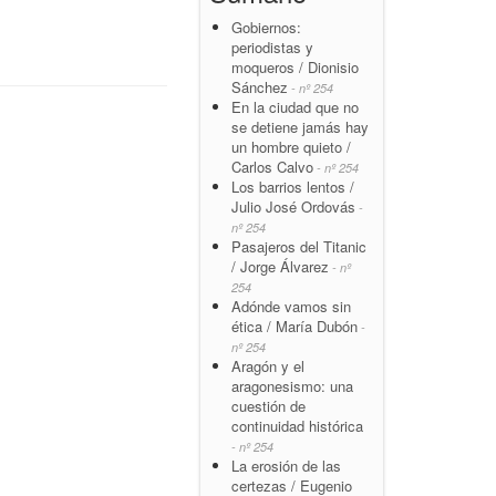
Gobiernos:
periodistas y
moqueros / Dionisio
Sánchez
- nº 254
En la ciudad que no
se detiene jamás hay
un hombre quieto /
Carlos Calvo
- nº 254
Los barrios lentos /
Julio José Ordovás
-
nº 254
Pasajeros del Titanic
/ Jorge Álvarez
- nº
254
Adónde vamos sin
ética / María Dubón
-
nº 254
Aragón y el
aragonesismo: una
cuestión de
continuidad histórica
- nº 254
La erosión de las
certezas / Eugenio