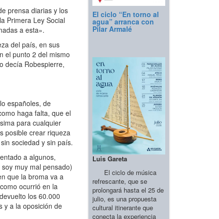
e prensa diarias y los
El ciclo “En torno al
 la Primera Ley Social
agua” arranca con
Pilar Armalé
inadas a esta».
za del país, en sus
 en el punto 2 del mismo
mo decía Robespierre,
lo españoles, de
como haga falta, que el
ísima para cualquier
s posible crear riqueza
sin sociedad y sin país.
sentado a algunos,
Luis Gareta
or soy muy mal pensado)
El ciclo de música
ben que la broma va a
refrescante, que se
 como ocurrió en la
prolongará hasta el 25 de
devuelto los 60.000
julio, es una propuesta
 y a la oposición de
cultural itinerante que
conecta la experiencia