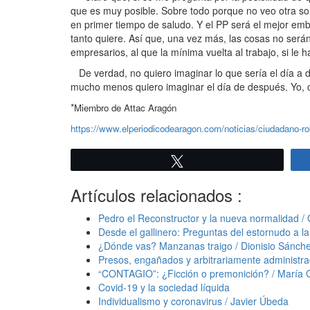
que es muy posible. Sobre todo porque no veo otra sol
en primer tiempo de saludo. Y el PP será el mejor emb
tanto quiere. Así que, una vez más, las cosas no será
empresarios, al que la mínima vuelta al trabajo, si l
De verdad, no quiero imaginar lo que sería el día a dí
mucho menos quiero imaginar el día de después. Yo, c
*
Miembro de Attac Aragón
https://www.elperiodicodearagon.com/noticias/ciudadano-r
Twittear
Artículos relacionados :
Pedro el Reconstructor y la nueva normalidad / 
Desde el gallinero: Preguntas del estornudo a la 
¿Dónde vas? Manzanas traigo / Dionisio Sánch
Presos, engañados y arbitrariamente administr
“CONTAGIO”: ¿Ficción o premonición? / María 
Covid-19 y la sociedad líquida
Individualismo y coronavirus / Javier Úbeda