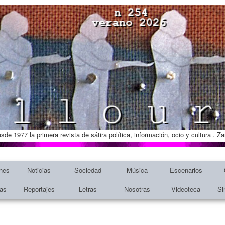
esde 1977 la primera revista de sátira política, información, ocio y cultura . 
nes
Noticias
Sociedad
Música
Escenarios
tas
Reportajes
Letras
Nosotras
Videoteca
Si