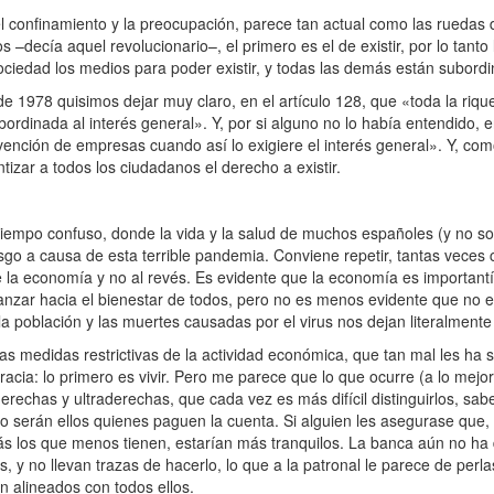
l confinamiento y la preocupación, parece tan actual como las ruedas d
 –decía aquel revolucionario–, el primero es el de existir, por lo tanto
ociedad los medios para poder existir, y todas las demás están subord
 1978 quisimos dejar muy claro, en el artículo 128, que «toda la rique
subordinada al interés general». Y, por si alguno no lo había entendido,
rvención de empresas cuando así lo exigiere el interés general». Y, co
tizar a todos los ciudadanos el derecho a existir.
tiempo confuso, donde la vida y la salud de muchos españoles (y no so
o a causa de esta terrible pandemia. Conviene repetir, tantas veces 
de la economía y no al revés. Es evidente que la economía es important
anzar hacia el bienestar de todos, pero no es menos evidente que no e
 población y las muertes causadas por el virus nos dejan literalmente 
s medidas restrictivas de la actividad económica, que tan mal les ha 
acia: lo primero es vivir. Pero me parece que lo que ocurre (a lo mej
erechas y ultraderechas, que cada vez es más difícil distinguirlos, sa
no serán ellos quienes paguen la cuenta. Si alguien les asegurase que,
ás los que menos tienen, estarían más tranquilos. La banca aún no ha 
y no llevan trazas de hacerlo, lo que a la patronal le parece de perlas
n alineados con todos ellos.