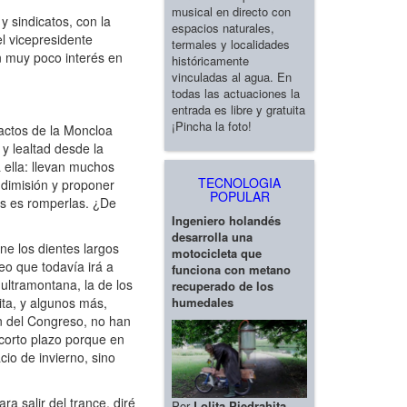
musical en directo con
 sindicatos, con la
espacios naturales,
l vicepresidente
termales y localidades
n muy poco interés en
históricamente
vinculadas al agua. En
todas las actuaciones la
entrada es libre y gratuita
¡Pincha la foto!
actos de la Moncloa
y lealtad desde la
 ella: llevan muchos
TECNOLOGIA
 dimisión y proponer
POPULAR
as es romperlas. ¿De
Ingeniero holandés
desarrolla una
e los dientes largos
motocicleta que
eo que todavía irá a
funciona con metano
ultramontana, la de los
recuperado de los
humedales
ta, y algunos más,
ón del Congreso, no han
 corto plazo porque en
io de invierno, sino
a salir del trance, diré
Por
Lolita Piedrahita