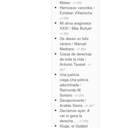
Mateo
- nº 254
Hermosos vencidos /
Esteban Villarrocha
-
nº 254
Mi alma aragonesa
XXIII / Más Buñuel
-
nº 254
Os deseo un feliz
verano / Manuel
Medrano
- nº 254
Cosas de derechas
de toda la vida /
Antonio Tausiet
- nº
247
Una justicia
ciega.Una policía
adoctrinada /
Raimundo M.
Soriano
- nº 254
Decepcionante /
Andrés Sierra
- nº 247
Decíamos ayer: A
ver si gana la
derecha…
- nº 253
Kluge, el Godard