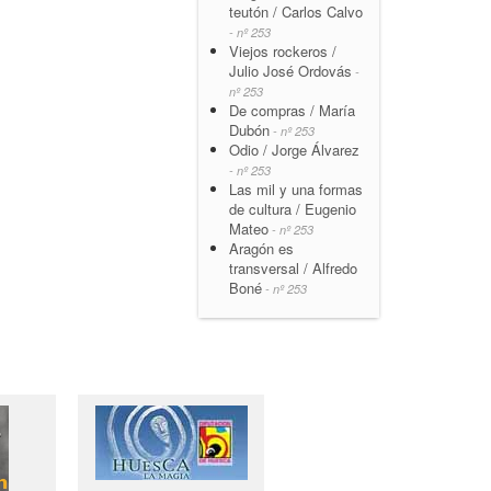
teutón / Carlos Calvo
- nº 253
Viejos rockeros /
Julio José Ordovás
-
nº 253
De compras / María
Dubón
- nº 253
Odio / Jorge Álvarez
- nº 253
Las mil y una formas
de cultura / Eugenio
Mateo
- nº 253
Aragón es
transversal / Alfredo
Boné
- nº 253