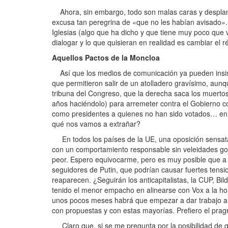
Ahora, sin embargo, todo son malas caras y desplante
excusa tan peregrina de «que no les habían avisado».
Iglesias (algo que ha dicho y que tiene muy poco que 
dialogar y lo que quisieran en realidad es cambiar el 
Aquellos Pactos de la Moncloa
Así que los medios de comunicación ya pueden insisti
que permitieron salir de un atolladero gravísimo, aunq
tribuna del Congreso, que la derecha saca los muertos 
años haciéndolo) para arremeter contra el Gobierno con
como presidentes a quienes no han sido votados… en f
qué nos vamos a extrañar?
En todos los países de la UE, una oposición sensata 
con un comportamiento responsable sin veleidades golp
peor. Espero equivocarme, pero es muy posible que a 
seguidores de Putin, que podrían causar fuertes tens
reaparecen. ¿Seguirán los anticapitalistas, la CUP, Bi
tenido el menor empacho en alinearse con Vox a la hor
unos pocos meses habrá que empezar a dar trabajo a 
con propuestas y con estas mayorías. Prefiero el prag
Claro que, si se me pregunta por la posibilidad de que