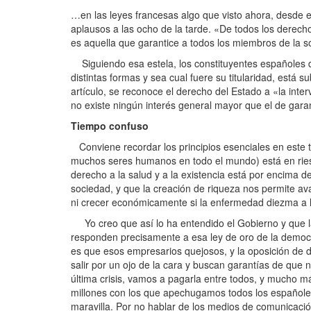
…en las leyes francesas algo que visto ahora, desde e
aplausos a las ocho de la tarde. «De todos los derechos
es aquella que garantice a todos los miembros de la s
Siguiendo esa estela, los constituyentes españoles de
distintas formas y sea cual fuere su titularidad, está 
artículo, se reconoce el derecho del Estado a «la inte
no existe ningún interés general mayor que el de garan
Tiempo confuso
Conviene recordar los principios esenciales en este 
muchos seres humanos en todo el mundo) está en riesg
derecho a la salud y a la existencia está por encima 
sociedad, y que la creación de riqueza nos permite av
ni crecer económicamente si la enfermedad diezma a la
Yo creo que así lo ha entendido el Gobierno y que la
responden precisamente a esa ley de oro de la democr
es que esos empresarios quejosos, y la oposición de d
salir por un ojo de la cara y buscan garantías de que 
última crisis, vamos a pagarla entre todos, y mucho m
millones con los que apechugamos todos los españoles, 
maravilla. Por no hablar de los medios de comunicació