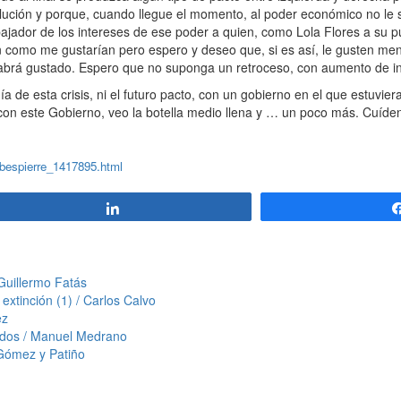
ución y porque, cuando llegue el momento, al poder económico no le se
ajador de los intereses de ese poder a quien, como Lola Flores a su pú
n como me gustarían pero espero y deseo que, si es así, le gusten men
e habrá gustado. Espero que no suponga un retroceso, con aumento de i
a de esta crisis, ni el futuro pacto, con un gobierno en el que estuvie
on este Gobierno, veo la botella medio llena y … un poco más. Cuíde
obespierre_1417895.html
Compartir
Guillermo Fatás
extinción (1) / Carlos Calvo
ez
ados / Manuel Medrano
Gómez y Patiño