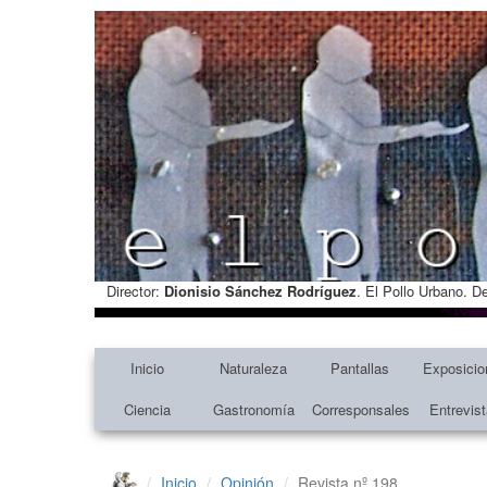
Director:
Dionisio Sánchez Rodríguez
. El Pollo Urbano. D
Inicio
Naturaleza
Pantallas
Exposicio
Ciencia
Gastronomía
Corresponsales
Entrevis
Inicio
Opinión
Revista nº 198