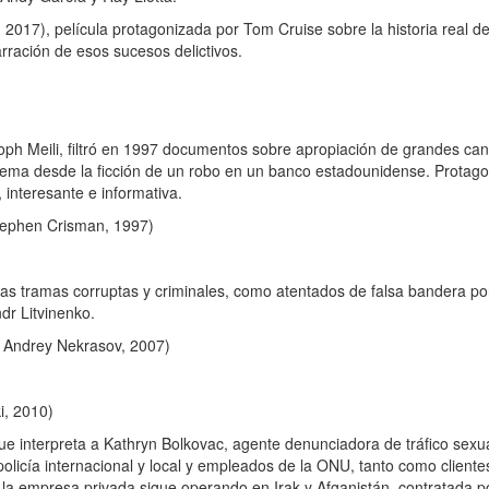
 2017), película protagonizada por Tom Cruise sobre la historia real de
rración de esos sucesos delictivos.
ph Meili, filtró en 1997 documentos sobre apropiación de grandes ca
el tema desde la ficción de un robo en un banco estadounidense. Prota
 interesante e informativa.
ephen Crisman, 1997)
 tramas corruptas y criminales, como atentados de falsa bandera por
dr Litvinenko.
, Andrey Nekrasov, 2007)
i, 2010)
 interpreta a Kathryn Bolkovac, agente denunciadora de tráfico sexu
policía internacional y local y empleados de la ONU, tanto como cliente
la empresa privada sigue operando en Irak y Afganistán, contratada 