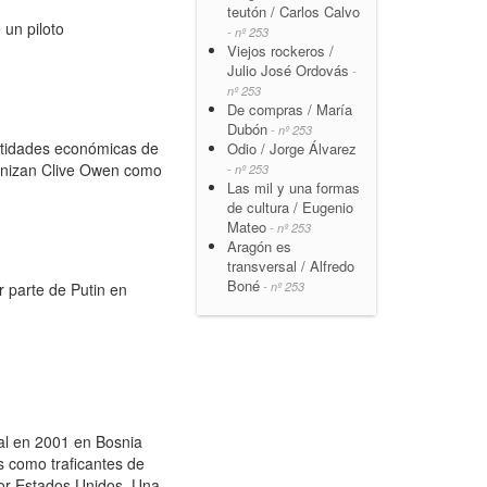
teutón / Carlos Calvo
 un piloto
- nº 253
Viejos rockeros /
Julio José Ordovás
-
nº 253
De compras / María
Dubón
- nº 253
ntidades económicas de
Odio / Jorge Álvarez
gonizan Clive Owen como
- nº 253
Las mil y una formas
de cultura / Eugenio
Mateo
- nº 253
Aragón es
transversal / Alfredo
Boné
- nº 253
 parte de Putin en
al en 2001 en Bosnia
s como traficantes de
por Estados Unidos. Una