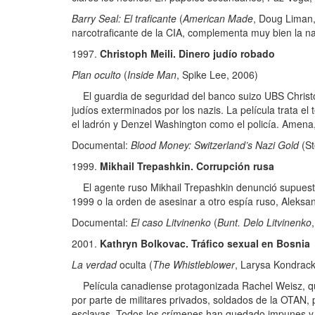
Barry Seal: El traficante
(
American Made
, Doug Liman,
narcotraficante de la CIA, complementa muy bien la na
Christoph Meili. Dinero judío robado
Plan oculto
(
Inside Man
, Spike Lee, 2006)
El guardia de seguridad del banco suizo UBS Christo
judíos exterminados por los nazis. La película trata 
el ladrón y Denzel Washington como el policía. Amena,
Documental:
Blood Money: Switzerland’s Nazi Gold
(St
Mikhail Trepashkin. Corrupción rusa
El agente ruso Mikhail Trepashkin denunció supuestas
1999 o la orden de asesinar a otro espía ruso, Aleksan
Documental:
El caso Litvinenko
(
Bunt. Delo Litvinenko
Kathryn Bolkovac. Tráfico sexual en Bosnia
La verdad
oculta (
The Whistleblower
, Larysa Kondrack
Película canadiense protagonizada Rachel Weisz, que
por parte de militares privados, soldados de la OTAN, 
esclavas. Todos los crímenes han quedado impunes y 