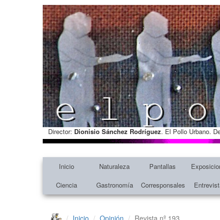
Director:
Dionisio Sánchez Rodríguez
. El Pollo Urbano. D
Inicio
Naturaleza
Pantallas
Exposicio
Ciencia
Gastronomía
Corresponsales
Entrevis
Inicio
Opinión
Revista nº 193