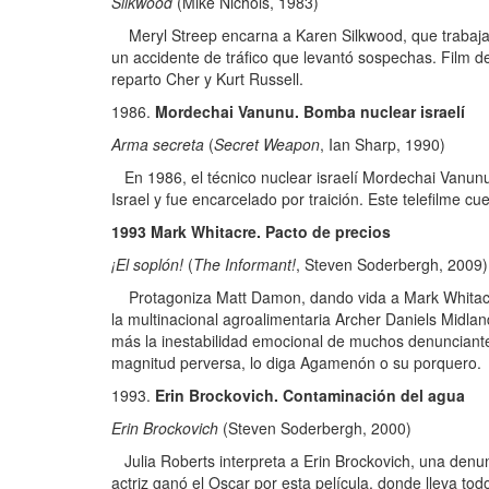
Silkwood
(Mike Nichols, 1983)
Meryl Streep encarna a Karen Silkwood, que trabajab
un accidente de tráfico que levantó sospechas. Film d
reparto Cher y Kurt Russell.
Mordechai Vanunu. Bomba nuclear israelí
Arma secreta
(
Secret Weapon
, Ian Sharp, 1990)
En 1986, el técnico nuclear israelí Mordechai Vanun
Israel y fue encarcelado por traición. Este telefilme c
1993 Mark Whitacre. Pacto de precios
¡El soplón!
(
The Informant!
, Steven Soderbergh, 2009)
Protagoniza Matt Damon, dando vida a Mark Whitacre,
la multinacional agroalimentaria Archer Daniels Midla
más la inestabilidad emocional de muchos denunciantes
magnitud perversa, lo diga Agamenón o su porquero.
Erin Brockovich. Contaminación del agua
Erin Brockovich
(Steven Soderbergh, 2000)
Julia Roberts interpreta a Erin Brockovich, una denu
actriz ganó el Oscar por esta película, donde lleva tod