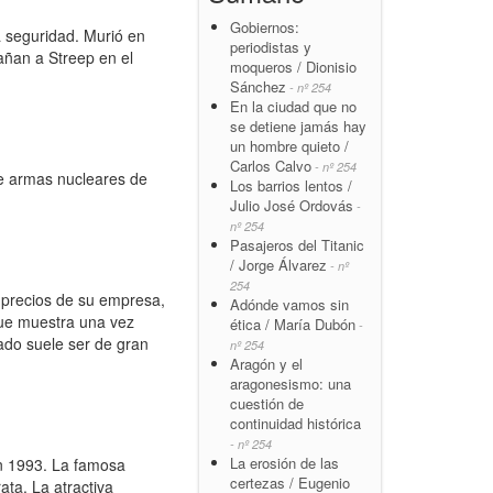
Gobiernos:
 seguridad. Murió en
periodistas y
añan a Streep en el
moqueros / Dionisio
Sánchez
- nº 254
En la ciudad que no
se detiene jamás hay
un hombre quieto /
Carlos Calvo
- nº 254
de armas nucleares de
Los barrios lentos /
Julio José Ordovás
-
nº 254
Pasajeros del Titanic
/ Jorge Álvarez
- nº
254
 precios de su empresa,
Adónde vamos sin
que muestra una vez
ética / María Dubón
-
ado suele ser de gran
nº 254
Aragón y el
aragonesismo: una
cuestión de
continuidad histórica
- nº 254
La erosión de las
en 1993. La famosa
certezas / Eugenio
ata. La atractiva