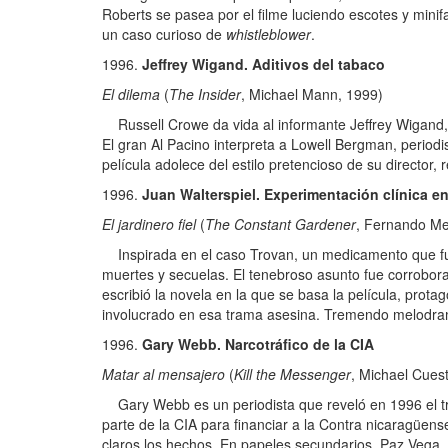
Roberts se pasea por el filme luciendo escotes y min
un caso curioso de
whistleblower
.
Jeffrey Wigand. Aditivos del tabaco
El dilema
(
The Insider
, Michael Mann, 1999)
Russell Crowe da vida al informante Jeffrey Wigand, e
El gran Al Pacino interpreta a Lowell Bergman, periodi
película adolece del estilo pretencioso de su director,
Juan Walterspiel. Experimentación clínica 
El jardinero fiel
(
The Constant Gardener
, Fernando Mei
Inspirada en el caso Trovan, un medicamento que fue
muertes y secuelas. El tenebroso asunto fue corrobor
escribió la novela en la que se basa la película, prot
involucrado en esa trama asesina. Tremendo melodra
Gary Webb. Narcotráfico de la CIA
Matar al mensajero
(
Kill the Messenger
, Michael Cues
Gary Webb es un periodista que reveló en 1996 el trá
parte de la CIA para financiar a la Contra nicaragüen
claros los hechos. En papeles secundarios, Paz Vega, 