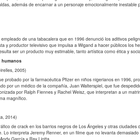
ifaldas, además de encarnar a un personaje emocionalmente inestable 
mpleado de una tabacalera que en 1996 denunció los aditivos peligros
sta y productor televisivo que impulsa a Wigand a hacer públicos los h
 resulta ser un producto muy estimable, tanto artística como ética y soc
en humanos
relles, 2005)
 probado por la farmacéutica Pfizer en niños nigerianos en 1996, p
ado por un médico de la compañía, Juan Walterspiel, que fue despedid
agonizada por Ralph Fiennes y Rachel Weisz, que interpretan a un matrim
ma magnífico.
ta, 2014)
fico de crack en los barrios negros de Los Ángeles y otras ciudades 
se. Lo interpreta Jeremy Renner, en un filme que no levanta demasiado 
Andy García y Ray Liotta.