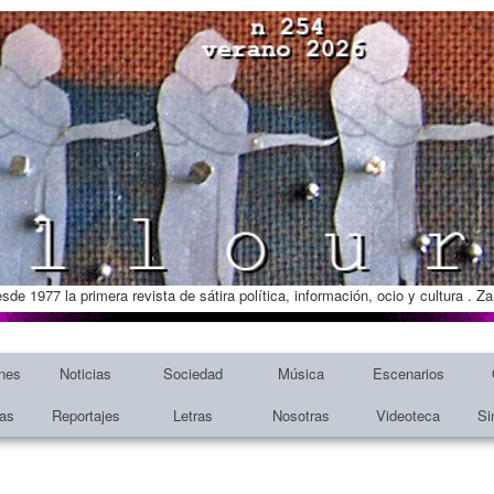
esde 1977 la primera revista de sátira política, información, ocio y cultura . 
nes
Noticias
Sociedad
Música
Escenarios
tas
Reportajes
Letras
Nosotras
Videoteca
Si