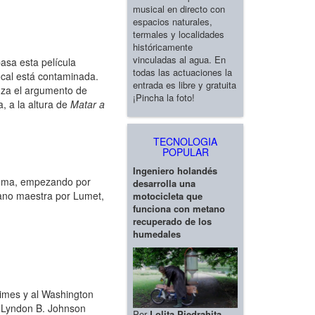
musical en directo con
espacios naturales,
termales y localidades
históricamente
vinculadas al agua. En
asa esta película
todas las actuaciones la
cal está contaminada.
entrada es libre y gratuita
uza el argumento de
¡Pincha la foto!
, a la altura de
Matar a
TECNOLOGIA
POPULAR
Ingeniero holandés
stema, empezando por
desarrolla una
mano maestra por Lumet,
motocicleta que
funciona con metano
recuperado de los
humedales
Times y al Washington
e Lyndon B. Johnson
Por
Lolita Piedrahita