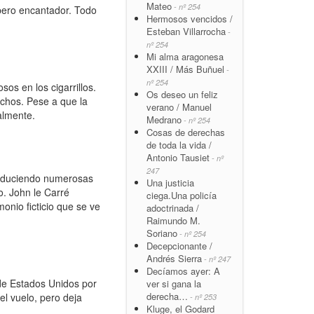
Mateo
- nº 254
pero encantador. Todo
Hermosos vencidos /
Esteban Villarrocha
-
nº 254
Mi alma aragonesa
XXIII / Más Buñuel
-
nº 254
os en los cigarrillos.
Os deseo un feliz
echos. Pese a que la
verano / Manuel
ialmente.
Medrano
- nº 254
Cosas de derechas
de toda la vida /
Antonio Tausiet
- nº
247
roduciendo numerosas
Una justicia
o. John le Carré
ciega.Una policía
onio ficticio que se ve
adoctrinada /
Raimundo M.
Soriano
- nº 254
Decepcionante /
Andrés Sierra
- nº 247
Decíamos ayer: A
de Estados Unidos por
ver si gana la
derecha…
el vuelo, pero deja
- nº 253
Kluge, el Godard