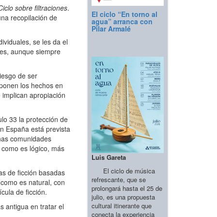
iclo sobre filtraciones
.
El ciclo “En torno al
una recopilación de
agua” arranca con
Pilar Armalé
viduales, se les da el
ones, aunque siempre
riesgo de ser
 ponen los hechos en
e implican apropiación
lo 33 la protección de
n España está prevista
gunas comunidades
, como es lógico, más
Luis Gareta
El ciclo de música
as de ficción basadas
refrescante, que se
 como es natural, con
prolongará hasta el 25 de
cula de ficción.
julio, es una propuesta
cultural itinerante que
 antigua en tratar el
conecta la experiencia