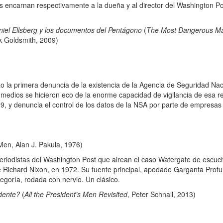
 encarnan respectivamente a la dueña y al director del Washington Po
iel Ellsberg y los documentos del Pentágono
(
The Most Dangerous Man
ck Goldsmith, 2009)
o la primera denuncia de la existencia de la Agencia de Seguridad Na
 medios se hicieron eco de la enorme capacidad de vigilancia de esa re
9, y denuncia el control de los datos de la NSA por parte de empresas
 Men, Alan J. Pakula, 1976)
iodistas del Washington Post que airean el caso Watergate de escuc
de Richard Nixon, en 1972. Su fuente principal, apodado Garganta Profu
tegoría, rodada con nervio. Un clásico.
dente?
(
All the President’s Men Revisited
, Peter Schnall, 2013)