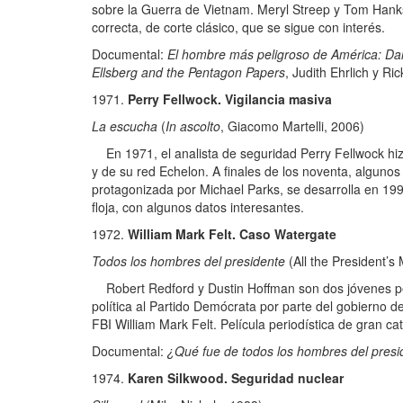
sobre la Guerra de Vietnam. Meryl Streep y Tom Hanks
correcta, de corte clásico, que se sigue con interés.
Documental:
El hombre más peligroso de América: Dan
Ellsberg and the Pentagon Papers
, Judith Ehrlich y Ri
Perry Fellwock. Vigilancia masiva
La escucha
(
In ascolto
, Giacomo Martelli, 2006)
En 1971, el analista de seguridad Perry Fellwock hiz
y de su red Echelon. A finales de los noventa, algunos
protagonizada por Michael Parks, se desarrolla en 199
floja, con algunos datos interesantes.
William Mark Felt. Caso Watergate
Todos los hombres del presidente
(All the President’s
Robert Redford y Dustin Hoffman son dos jóvenes per
política al Partido Demócrata por parte del gobierno 
FBI William Mark Felt. Película periodística de gran ca
Documental:
¿Qué fue de todos los hombres del presi
Karen Silkwood. Seguridad nuclear