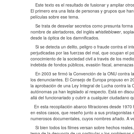
Este texto es el resultado de fusionar y ampliar otros
El primero era una lista de personas y grupos que han
películas sobre ese tema.
Se trata de desvelar secretos como presunta forma de 
nombre de alertadores, del inglés
whistleblower
, sopl
desde la óptica de los damnificados.
Si se detecta un delito, peligro o fraude contra el in
perjudicadas por las fuerzas del mal, que ocupan el p
conocimiento de la sociedad civil a través de los medi
indebida de fondos públicos, evasión fiscal, amenazas 
En 2003 se firmó la Convención de la ONU contra la c
los denunciantes. El Consejo de Europa propuso en 2
la aprobación de una Ley Integral de Lucha contra la
autónomas ya han legislado al respecto. Está en discus
allá del funcionariado y cubrir a cualquier ciudadano qu
En esta recopilación abarco filtraciones desde 1970 h
en estos casos, que reseño junto a sus protagonistas r
numerosos documentales, cuyos nombres añado. A veces,
Si bien todos los filmes versan sobre hechos reales, 
tema de la denuncia de un particular y los problemas 