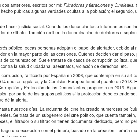
 dos anteriores, escritos por mí:
Filtradores y filtraciones
y
Cineleaks. C
 hecho públicas algunas verdades ocultas a la población; el segundo, 
hacer justicia social. Cuando los denunciantes o informantes son indi
ador de silbato. También reciben la denominación de delatores o sopl
terés público, pocas personas adoptan el papel de alertador, debido al 
oder en la mayor parte de las ocasiones. Quienes deciden dar el paso,
os de comunicación. Suele tratarse de casos de corrupción política, qu
contra la salud ciudadana, asesinatos, violación de derechos, etc.
orrupción, ratificada por España en 2006, que contempla en su artícu
014 que se regulase, y la Comisión Europea tomó el guante en 2018. E
 Corrupción y Protección de los Denunciantes, propuesta en 2016. Al
ión por parte de los grupos políticos si la protección debe extenderse
e dé la alerta.
asta nuestros días. La industria del cine ha creado numerosas películ
eales. Se trata de un subgénero del cine político, que cuenta también,
 el filtrador o su filtración tienen documental dedicado, pero no pelí
hago una excepción con el primero, basado en la creación literaria más
que le acarrea.