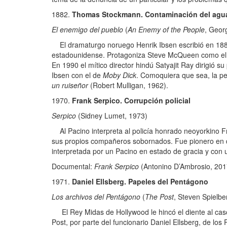
Thomas Stockmann. Contaminación del agu
El enemigo del pueblo
(
An Enemy of the People
, Geor
El dramaturgo noruego Henrik Ibsen escribió en 1882 l
estadounidense. Protagoniza Steve McQueen como el 
En 1990 el mítico director hindú Satyajit Ray dirigió s
Ibsen con el de
Moby Dick
. Comoquiera que sea, la pe
un ruiseñor
(Robert Mulligan, 1962).
Frank Serpico. Corrupción policial
Serpico
(Sidney Lumet, 1973)
Al Pacino interpreta al policía honrado neoyorkino 
sus propios compañeros sobornados. Fue pionero en de
interpretada por un Pacino en estado de gracia y con
Documental:
Frank Serpico
(Antonino D’Ambrosio, 201
Daniel Ellsberg. Papeles del Pentágono
Los archivos del Pentágono
(
The Post
, Steven Spielbe
El Rey Midas de Hollywood le hincó el diente al caso 
Post, por parte del funcionario Daniel Ellsberg, de l