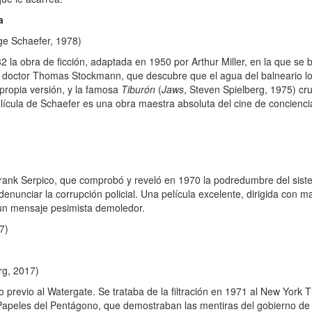
a
ge Schaefer, 1978)
a obra de ficción, adaptada en 1950 por Arthur Miller, en la que se b
doctor Thomas Stockmann, que descubre que el agua del balneario lo
u propia versión, y la famosa
Tiburón
(
Jaws
, Steven Spielberg, 1975) cr
lícula de Schaefer es una obra maestra absoluta del cine de conciencia
Frank Serpico, que comprobó y reveló en 1970 la podredumbre del si
nunciar la corrupción policial. Una película excelente, dirigida con 
 un mensaje pesimista demoledor.
7)
rg, 2017)
previo al Watergate. Se trataba de la filtración en 1971 al New York 
os Papeles del Pentágono, que demostraban las mentiras del gobierno d