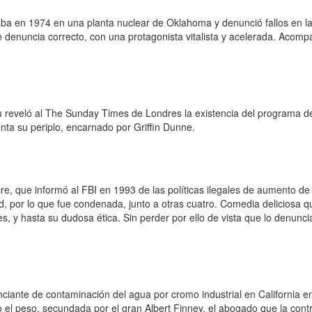
a en 1974 en una planta nuclear de Oklahoma y denunció fallos en la
e denuncia correcto, con una protagonista vitalista y acelerada. Acomp
u reveló al The Sunday Times de Londres la existencia del programa 
uenta su periplo, encarnado por Griffin Dunne.
 que informó al FBI en 1993 de las políticas ilegales de aumento de
nd, por lo que fue condenada, junto a otras cuatro. Comedia deliciosa 
, y hasta su dudosa ética. Sin perder por ello de vista que lo denunci
nciante de contaminación del agua por cromo industrial en California 
o el peso, secundada por el gran Albert Finney, el abogado que la contr