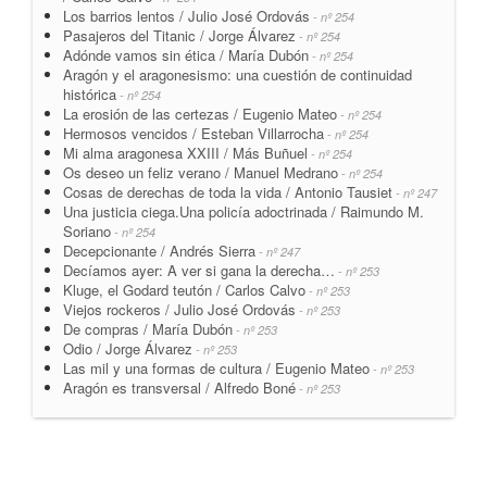
Los barrios lentos / Julio José Ordovás
- nº 254
Pasajeros del Titanic / Jorge Álvarez
- nº 254
Adónde vamos sin ética / María Dubón
- nº 254
Aragón y el aragonesismo: una cuestión de continuidad
histórica
- nº 254
La erosión de las certezas / Eugenio Mateo
- nº 254
Hermosos vencidos / Esteban Villarrocha
- nº 254
Mi alma aragonesa XXIII / Más Buñuel
- nº 254
Os deseo un feliz verano / Manuel Medrano
- nº 254
Cosas de derechas de toda la vida / Antonio Tausiet
- nº 247
Una justicia ciega.Una policía adoctrinada / Raimundo M.
Soriano
- nº 254
Decepcionante / Andrés Sierra
- nº 247
Decíamos ayer: A ver si gana la derecha…
- nº 253
Kluge, el Godard teutón / Carlos Calvo
- nº 253
Viejos rockeros / Julio José Ordovás
- nº 253
De compras / María Dubón
- nº 253
Odio / Jorge Álvarez
- nº 253
Las mil y una formas de cultura / Eugenio Mateo
- nº 253
Aragón es transversal / Alfredo Boné
- nº 253