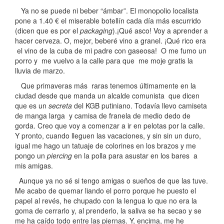
Ya no se puede ni beber “ámbar”. El monopolio localista
pone a 1.40 € el miserable botellín cada día más escurrido
(dicen que es por el
packaging
).¡Qué asco! Voy a aprender a
hacer cerveza. O, mejor, beberé vino a granel. ¡Qué rico era
el vino de la cuba de mi padre con gaseosa! O me fumo un
porro y me vuelvo a la calle para que me moje gratis la
lluvia de marzo.
Que primaveras más raras tenemos últimamente en la
ciudad desde que manda un alcalde comunista que dicen
que es un
secreta
del KGB putiniano. Todavía llevo camiseta
de manga larga y camisa de franela de medio dedo de
gorda. Creo que voy a comenzar a ir en pelotas por la calle.
Y pronto, cuando lleguen las vacaciones, y sin sin un duro,
igual me hago un tatuaje de colorines en los brazos y me
pongo un
piercing
en la polla para asustar en los bares a
mis amigas.
Aunque ya no sé si tengo amigas o sueños de que las tuve.
Me acabo de quemar liando el porro porque he puesto el
papel al revés, he chupado con la lengua lo que no era la
goma de cerrarlo y, al prenderlo, la saliva se ha secao y se
me ha caído todo entre las piernas. Y, encima, me he