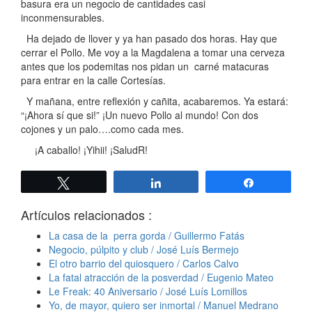
basura era un negocio de cantidades casi
inconmensurables.
Ha dejado de llover y ya han pasado dos horas. Hay que
cerrar el Pollo. Me voy a la Magdalena a tomar una cerveza
antes que los podemitas nos pidan un carné matacuras
para entrar en la calle Cortesías.
Y mañana, entre reflexión y cañita, acabaremos. Ya estará:
“¡Ahora sí que si!” ¡Un nuevo Pollo al mundo! Con dos
cojones y un palo….como cada mes.
¡A caballo! ¡Yihii! ¡SaludR!
Twittear
Compartir
Compartir
Artículos relacionados :
La casa de la perra gorda / Guillermo Fatás
Negocio, púlpito y club / José Luís Bermejo
El otro barrio del quiosquero / Carlos Calvo
La fatal atracción de la posverdad / Eugenio Mateo
Le Freak: 40 Aniversario / José Luís Lomillos
Yo, de mayor, quiero ser inmortal / Manuel Medrano