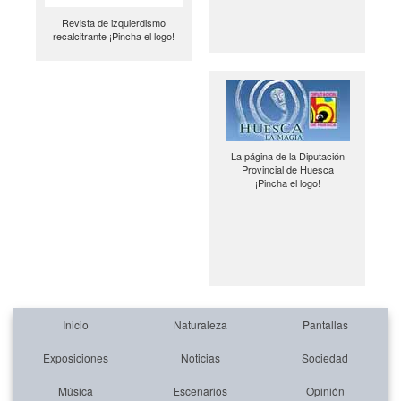
Revista de izquierdismo
recalcitrante ¡Pincha el logo!
La página de la Diputación
Provincial de Huesca
¡Pincha el logo!
Inicio
Naturaleza
Pantallas
Exposiciones
Noticias
Sociedad
Música
Escenarios
Opinión