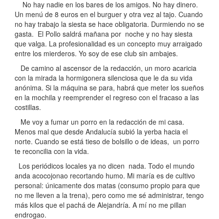
No hay nadie en los bares de los amigos. No hay dinero.
Un menú de 8 euros en el burguer y otra vez al tajo. Cuando
no hay trabajo la siesta se hace obligatoria. Durmiendo no se
gasta. El Pollo saldrá mañana por noche y no hay siesta
que valga. La profesionalidad es un concepto muy arraigado
entre los mierderos. Yo soy de ese club sin ambajes.
De camino al ascensor de la redacción, un moro acaricia
con la mirada la hormigonera silenciosa que le da su vida
anónima. Si la máquina se para, habrá que meter los sueños
en la mochila y reemprender el regreso con el fracaso a las
costillas.
Me voy a fumar un porro en la redacción de mi casa.
Menos mal que desde Andalucía subió la yerba hacia el
norte. Cuando se está tieso de bolsillo o de ideas, un porro
te reconcilia con la vida.
Los periódicos locales ya no dicen nada. Todo el mundo
anda acocojonao recortando humo. Mi maría es de cultivo
personal: únicamente dos matas (consumo propio para que
no me lleven a la trena), pero como me sé administrar, tengo
más kilos que el pachá de Alejandría. A mí no me pillan
endrogao.