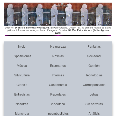
Director:
Dionisio Sánchez Rodríguez
. El Pollo Urbano. Desde 1977 la primera revista de sátira
política, información, ocio y cultura . Zaragoza. España.
Nº 254. Extra Verano (Julio Agosto
2026)
.
Inicio
Naturaleza
Pantallas
Exposiciones
Noticias
Sociedad
Música
Escenarios
Opinión
Silvicultura
Informes
Tecnologías
Ciencia
Gastronomía
Corresponsales
Entrevistas
Reportajes
Letras
Nosotras
Videoteca
Sin barreras
Mancheta
Incombustibles
Análisis