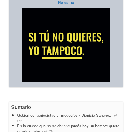
No es no
Sumario
Gobiernos: periodistas y moqueros / Dionisio Sánchez
- nº
254
En la ciudad que no se detiene jamás hay un hombre quieto
/ Carlos Calvo
- nº 254