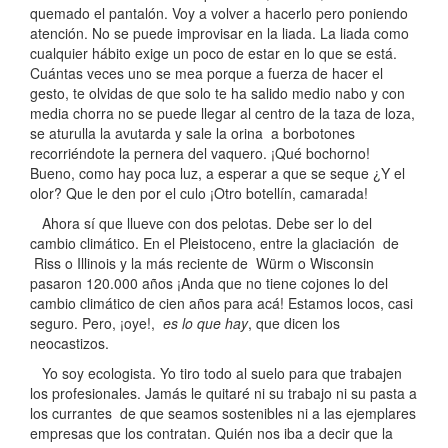
quemado el pantalón. Voy a volver a hacerlo pero poniendo
atención. No se puede improvisar en la liada. La liada como
cualquier hábito exige un poco de estar en lo que se está.
Cuántas veces uno se mea porque a fuerza de hacer el
gesto, te olvidas de que solo te ha salido medio nabo y con
media chorra no se puede llegar al centro de la taza de loza,
se aturulla la avutarda y sale la orina a borbotones
recorriéndote la pernera del vaquero. ¡Qué bochorno!
Bueno, como hay poca luz, a esperar a que se seque ¿Y el
olor? Que le den por el culo ¡Otro botellín, camarada!
Ahora sí que llueve con dos pelotas. Debe ser lo del
cambio climático. En el Pleistoceno, entre la glaciación de
Riss o Illinois y la más reciente de Würm o Wisconsin
pasaron 120.000 años ¡Anda que no tiene cojones lo del
cambio climático de cien años para acá! Estamos locos, casi
seguro. Pero, ¡oye!,
es lo que hay
, que dicen los
neocastizos.
Yo soy ecologista. Yo tiro todo al suelo para que trabajen
los profesionales. Jamás le quitaré ni su trabajo ni su pasta a
los currantes de que seamos sostenibles ni a las ejemplares
empresas que los contratan. Quién nos iba a decir que la