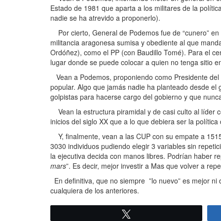
Estado de 1981 que aparta a los militares de la políti
nadie se ha atrevido a proponerlo).
Por cierto, General de Podemos fue de “cunero” en la c
militancia aragonesa sumisa y obediente al que man
Ordóñez), como el PP (con Baudillo Tomé). Para el ce
lugar donde se puede colocar a quien no tenga sitio en 
Vean a Podemos, proponiendo como Presidente del Gob
popular. Algo que jamás nadie ha planteado desde el g
golpistas para hacerse cargo del gobierno y que nunca
Vean la estructura piramidal y de casi culto al líde
inicios del siglo XX que a lo que debiera ser la política 
Y, finalmente, vean a las CUP con su empate a 1515.
3030 individuos pudiendo elegir 3 variables sin repetic
la ejecutiva decida con manos libres. Podrían haber re
mars
”. Es decir, mejor investir a Mas que volver a rep
En definitiva, que no siempre ”lo nuevo” es mejor ni 
cualquiera de los anteriores.
Twittear