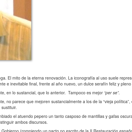
a. El mito de la eterna renovación. La iconografía al uso suele repres
te e inevitable final, frente al año nuevo, un dulce serafín feliz y plen
e, en lo sustancial, que lo anterior. Tampoco es mejor
“per se”.
te, no parece que mejoren sustancialmente a los de la “vieja política”
ustituir.
ado el atuendo pepero un tanto casposo de mantillas y gafas oscuras
distinguir ambos discursos.
obierno (rompiendo un pacto no escrito de la II Restauración españo