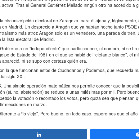
ca activa. Tras el General Gutiérrez Mellado ningún otro ha accedido a g
ircunscripción electoral de Zaragoza, para él ajena y, lógicamente, c
da en Madrid. Un desprecio a Aragón que ya habían hecho tanto PSOE
ntralismo más atroz Aragón solo es un vertedero, una parada de tren, 
la lista electoral de Madrid.
ierno a un “independiente” que nadie conoce, ni nombra, ni se ha s
olpe de Estado de 1981 en el que se habló del “elefante blanco”, el mi
 apareció, ni se supo con certeza quién era.
r con la que funcionan estos de Ciudadanos y Podemos, que recuerda má
del siglo XXI.
 Una simple operación matemática nos permite conocer que la posibi
ión (si, no, abstención) se reduce a unas milésimas por mil. Pero bueno
petido la votación o recontado los votos, pero quizá sea que piensan q
etir elecciones en marzo.
diferente a “lo viejo”. Pero bueno, en todo caso, esperemos que el añ
Compartir