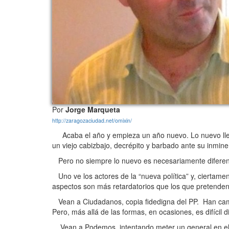
Por
Jorge Marqueta
http://zaragozaciudad.net/omixin/
Acaba el año y empieza un año nuevo. Lo nuevo lleg
un viejo cabizbajo, decrépito y barbado ante su inminen
Pero no siempre lo nuevo es necesariamente diferent
Uno ve los actores de la “nueva política” y, ciertamen
aspectos son más retardatorios que los que pretenden s
Vean a Ciudadanos, copia fidedigna del PP. Han cambi
Pero, más allá de las formas, en ocasiones, es difícil 
Vean a Podemos, intentando meter un general en el G