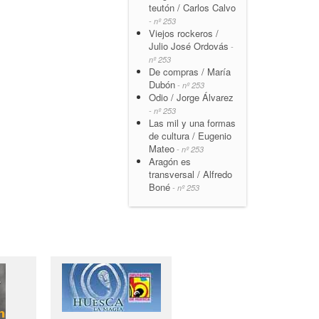
teutón / Carlos Calvo
- nº 253
Viejos rockeros /
Julio José Ordovás
-
nº 253
De compras / María
Dubón
- nº 253
Odio / Jorge Álvarez
- nº 253
Las mil y una formas
de cultura / Eugenio
Mateo
- nº 253
Aragón es
transversal / Alfredo
Boné
- nº 253