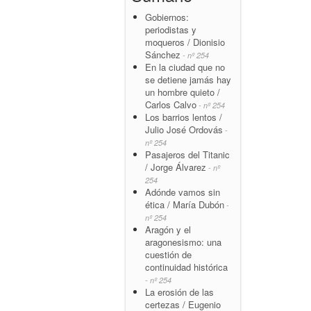
Gobiernos:
periodistas y
moqueros / Dionisio
Sánchez
- nº 254
En la ciudad que no
se detiene jamás hay
un hombre quieto /
Carlos Calvo
- nº 254
Los barrios lentos /
Julio José Ordovás
-
nº 254
Pasajeros del Titanic
/ Jorge Álvarez
- nº
254
Adónde vamos sin
ética / María Dubón
-
nº 254
Aragón y el
aragonesismo: una
cuestión de
continuidad histórica
- nº 254
La erosión de las
certezas / Eugenio