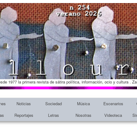
esde 1977 la primera revista de sátira política, información, ocio y cultura . 
nes
Noticias
Sociedad
Música
Escenarios
tas
Reportajes
Letras
Nosotras
Videoteca
Si