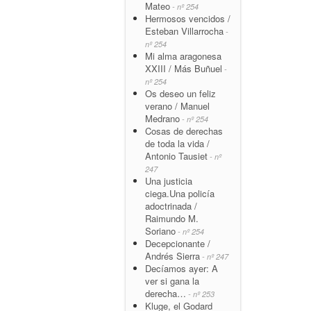
Mateo
- nº 254
Hermosos vencidos /
Esteban Villarrocha
-
nº 254
Mi alma aragonesa
XXIII / Más Buñuel
-
nº 254
Os deseo un feliz
verano / Manuel
Medrano
- nº 254
Cosas de derechas
de toda la vida /
Antonio Tausiet
- nº
247
Una justicia
ciega.Una policía
adoctrinada /
Raimundo M.
Soriano
- nº 254
Decepcionante /
Andrés Sierra
- nº 247
Decíamos ayer: A
ver si gana la
derecha…
- nº 253
Kluge, el Godard