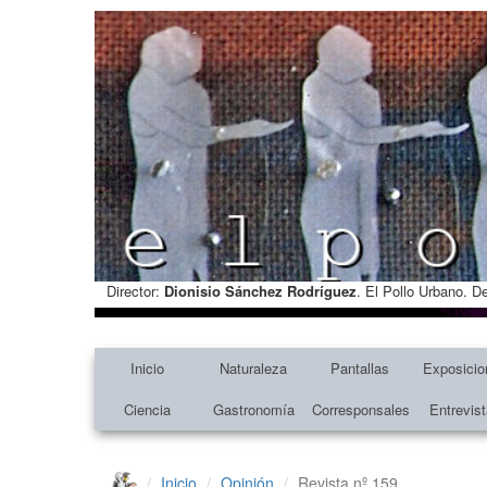
Director:
Dionisio Sánchez Rodríguez
. El Pollo Urbano. D
Inicio
Naturaleza
Pantallas
Exposicio
Ciencia
Gastronomía
Corresponsales
Entrevis
Inicio
Opinión
Revista nº 159