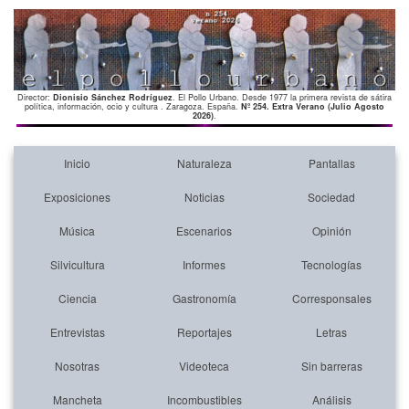
Director:
Dionisio Sánchez Rodríguez
. El Pollo Urbano. Desde 1977 la primera revista de sátira
política, información, ocio y cultura . Zaragoza. España.
Nº 254. Extra Verano (Julio Agosto
2026)
.
Inicio
Naturaleza
Pantallas
Exposiciones
Noticias
Sociedad
Música
Escenarios
Opinión
Silvicultura
Informes
Tecnologías
Ciencia
Gastronomía
Corresponsales
Entrevistas
Reportajes
Letras
Nosotras
Videoteca
Sin barreras
Mancheta
Incombustibles
Análisis