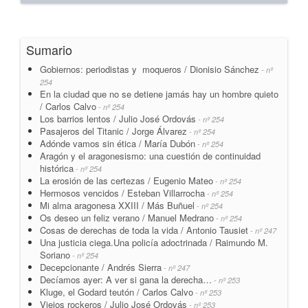
Sumario
Gobiernos: periodistas y moqueros / Dionisio Sánchez
- nº
254
En la ciudad que no se detiene jamás hay un hombre quieto
/ Carlos Calvo
- nº 254
Los barrios lentos / Julio José Ordovás
- nº 254
Pasajeros del Titanic / Jorge Álvarez
- nº 254
Adónde vamos sin ética / María Dubón
- nº 254
Aragón y el aragonesismo: una cuestión de continuidad
histórica
- nº 254
La erosión de las certezas / Eugenio Mateo
- nº 254
Hermosos vencidos / Esteban Villarrocha
- nº 254
Mi alma aragonesa XXIII / Más Buñuel
- nº 254
Os deseo un feliz verano / Manuel Medrano
- nº 254
Cosas de derechas de toda la vida / Antonio Tausiet
- nº 247
Una justicia ciega.Una policía adoctrinada / Raimundo M.
Soriano
- nº 254
Decepcionante / Andrés Sierra
- nº 247
Decíamos ayer: A ver si gana la derecha…
- nº 253
Kluge, el Godard teutón / Carlos Calvo
- nº 253
Viejos rockeros / Julio José Ordovás
- nº 253