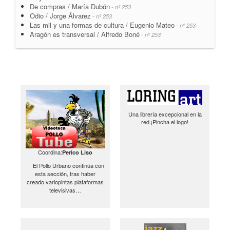
De compras / María Dubón
- nº 253
Odio / Jorge Álvarez
- nº 253
Las mil y una formas de cultura / Eugenio Mateo
- nº 253
Aragón es transversal / Alfredo Boné
- nº 253
Una librería excepcional en la
red ¡Pincha el logo!
Coordina:
Perico Liso
El Pollo Urbano continúa con
esta sección, tras haber
creado variopintas plataformas
televisivas…