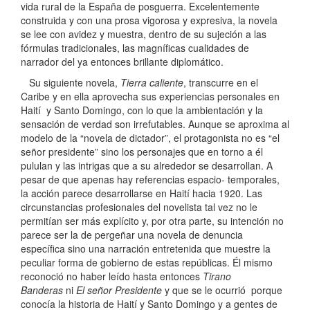
vida rural de la España de posguerra. Excelentemente
construida y con una prosa vigorosa y expresiva, la novela
se lee con avidez y muestra, dentro de su sujeción a las
fórmulas tradicionales, las magníficas cualidades de
narrador del ya entonces brillante diplomático.
Su siguiente novela,
Tierra caliente
, transcurre en el
Caribe y en ella aprovecha sus experiencias personales en
Haití y Santo Domingo, con lo que la ambientación y la
sensación de verdad son irrefutables. Aunque se aproxima al
modelo de la “novela de dictador”, el protagonista no es “el
señor presidente” sino los personajes que en torno a él
pululan y las intrigas que a su alrededor se desarrollan. A
pesar de que apenas hay referencias espacio- temporales,
la acción parece desarrollarse en Haití hacia 1920. Las
circunstancias profesionales del novelista tal vez no le
permitían ser más explícito y, por otra parte, su intención no
parece ser la de pergeñar una novela de denuncia
específica sino una narración entretenida que muestre la
peculiar forma de gobierno de estas repúblicas. Él mismo
reconoció no haber leído hasta entonces
Tirano
Banderas
ni
El señor Presidente
y que se le ocurrió porque
conocía la historia de Haití y Santo Domingo y a gentes de