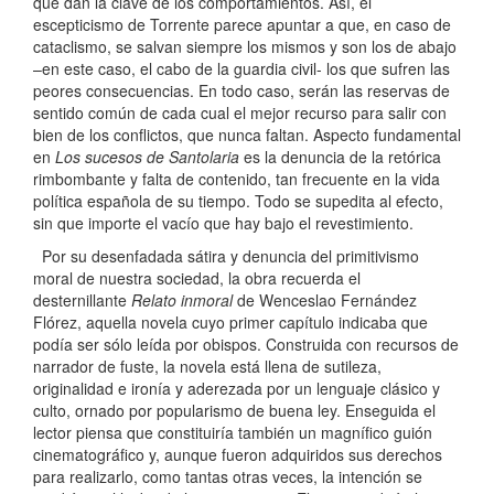
que dan la clave de los comportamientos. Así, el
escepticismo de Torrente parece apuntar a que, en caso de
cataclismo, se salvan siempre los mismos y son los de abajo
–en este caso, el cabo de la guardia civil- los que sufren las
peores consecuencias. En todo caso, serán las reservas de
sentido común de cada cual el mejor recurso para salir con
bien de los conflictos, que nunca faltan. Aspecto fundamental
en
Los sucesos de Santolaria
es la denuncia de la retórica
rimbombante y falta de contenido, tan frecuente en la vida
política española de su tiempo. Todo se supedita al efecto,
sin que importe el vacío que hay bajo el revestimiento.
Por su desenfadada sátira y denuncia del primitivismo
moral de nuestra sociedad, la obra recuerda el
desternillante
Relato inmoral
de Wenceslao Fernández
Flórez, aquella novela cuyo primer capítulo indicaba que
podía ser sólo leída por obispos. Construida con recursos de
narrador de fuste, la novela está llena de sutileza,
originalidad e ironía y aderezada por un lenguaje clásico y
culto, ornado por popularismo de buena ley. Enseguida el
lector piensa que constituiría también un magnífico guión
cinematográfico y, aunque fueron adquiridos sus derechos
para realizarlo, como tantas otras veces, la intención se