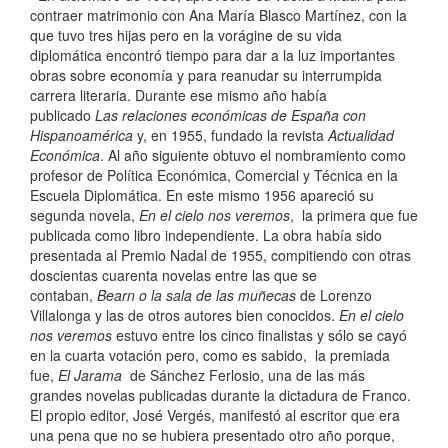
contraer matrimonio con Ana María Blasco Martínez, con la
que tuvo tres hijas pero en la vorágine de su vida
diplomática encontró tiempo para dar a la luz importantes
obras sobre economía y para reanudar su interrumpida
carrera literaria. Durante ese mismo año había
publicado
Las relaciones económicas de España con
Hispanoamérica
y, en 1955, fundado la revista
Actualidad
Económica
. Al año siguiente obtuvo el nombramiento como
profesor de Política Económica, Comercial y Técnica en la
Escuela Diplomática. En este mismo 1956 apareció su
segunda novela,
En el cielo nos veremos
, la primera que fue
publicada como libro independiente. La obra había sido
presentada al Premio Nadal de 1955, compitiendo con otras
doscientas cuarenta novelas entre las que se
contaban,
Bearn o la sala de las muñecas
de Lorenzo
Villalonga y las de otros autores bien conocidos.
En el cielo
nos veremos
estuvo entre los cinco finalistas y sólo se cayó
en la cuarta votación pero, como es sabido, la premiada
fue,
El Jarama
de Sánchez Ferlosio, una de las más
grandes novelas publicadas durante la dictadura de Franco.
El propio editor, José Vergés, manifestó al escritor que era
una pena que no se hubiera presentado otro año porque,