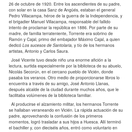
26 de octubre de 1920. Entre los ascendientes de su padre,
con solar en la casa Sanz de Angüés, estaban el general
Pedro Villacampa, héroe de la guerra de la Independencia, y
el brigadier Manuel Villacampa, responsable del fallido
intento de proclamar la república en 1886. Por parte de su
madre, de familia terrateniente, Torrente era sobrino de
Ramón y Cajal, primo del embajador Máximo Cajal, a quien
dedicó
Los sucesos de Santolaria,
y tío de los hermanos
artistas, Antonio y Carlos Saura.
José Vicente tuvo desde niño una enorme afición a la
lectura, surtida especialmente por la biblioteca de su abuelo,
Nicolás Secorún, en el cercano pueblo de Vicién, donde
pasaba los veranos. Otro medio de proporcionarse libros lo
encuentra a través de su amigo, José Antonio Llanas,
después alcalde de la ciudad durante muchos años, que le
facilitaba volúmenes de la biblioteca familiar.
Al producirse el alzamiento militar, los hermanos Torrente
se hallaban veraneando en Vicién. La rápida actuación de su
padre, aprovechando la confusión de los primeros
momentos, logró trasladar a sus hijos a Huesca. Allí terminó
el bachiller y, con dieciséis años, entró como voluntario en