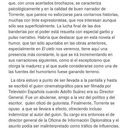
que, con unos acertados brochazos, se caracteriza
psicológicamente y en la calidad de buen narrador de
Torrente, que parece no esforzarse para contarnos historias,
muchas con tinte expresionistas, que nos interesan aunque
sólo sea superficialmente. La lucha final de las dos
banderías por el poder está resuelta con especial garbo y
pulso narrativo. Habría que destacar que en esta novela el
humor, que tan sólo apuntaba en las obras anteriores,
especialmente en
El cielo nos veremos
, tiene aquí una
presencia más constante, lo que se irá incrementando en
sus narraciones siguientes, como si el escepticismo que
otorga la madurez y al que suele considerarse como una de
las fuentes del humorismo fuese ganando terreno.
La obra estuvo a punto de ser llevada a la pantalla y hasta
se escribió el guion cinematográfico para ser filmada por
Televisión Española cuando Adolfo Suárez era su Director
General. Fue un abulense, amigo a la vez del político y del
escritor, quien ofició de guionista. Finalmente, Torrente se
opuso a que se llevara a efecto, ofreciendo incluso
indemnizar al autor del guion. Su cargo era entonces el de
director general de la Oficina de Información Diplomática y el
asunto podía ser malinterpretado como tráfico de influencias.