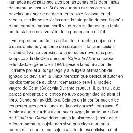
llamados novelistas sociales por las zonas más deprimidas
del mapa peninsular. Si éstos querían darnos con sus
novelas una suerte de documento, sólo ficcional en el
rebozo, sus libros de viajes eran la fotografía de esa España
depauperada, mansa, cerril y fuera de su tiempo que tanto
contrastaba con la versión de la propaganda oficial.
En ningún momento, la actitud de Torrente, cuajada de
distanciamiento y ausente de cualquier intención social o
reivindicativa, se aproxima a la de estos novelistas pero
tampoco a la de Cela que con,
Viaje a la Alcarria
, había
refundado el género en 1948, pese a la admiración de
Torrente por el autor gallego y a la ligera afirmación de
Ignacio Soldevila en la única mención que dedica al autor en
los dos tomos de su obra: “demasiado servil al modelo
viajero de Cela” (Soldevila Durante (1980, t. II, p. 119), que
parece probar que el crítico no tuvo oportunidad de abrir el
libro. Donde sí hay débito a Cela es en la conformación de
los personajes pero nunca en la configuración narrativa. Si
hubiera que recurrir a algún padrinazgo, la parte narrativa
de
El país de García
debe más a la picaresca (escritura en
primera persona, sujeto narrativo que sirve a un amo,
carácter itinerante, mensaje cuajado de escepticismo o el