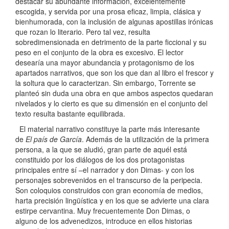
destacar su abundante información, excelentemente
escogida, y servida por una prosa eficaz, limpia, clásica y
bienhumorada, con la inclusión de algunas apostillas irónicas
que rozan lo literario. Pero tal vez, resulta
sobredimensionada en detrimento de la parte ficcional y su
peso en el conjunto de la obra es excesivo. El lector
desearía una mayor abundancia y protagonismo de los
apartados narrativos, que son los que dan al libro el frescor y
la soltura que lo caracterizan. Sin embargo, Torrente se
planteó sin duda una obra en que ambos aspectos quedaran
nivelados y lo cierto es que su dimensión en el conjunto del
texto resulta bastante equilibrada.
El material narrativo constituye la parte más interesante
de
El país de García
. Además de la utilización de la primera
persona, a la que se aludió, gran parte de aquél está
constituido por los diálogos de los dos protagonistas
principales entre sí –el narrador y don Dimas- y con los
personajes sobrevenidos en el transcurso de la peripecia.
Son coloquios construidos con gran economía de medios,
harta precisión lingüística y en los que se advierte una clara
estirpe cervantina. Muy frecuentemente Don Dimas, o
alguno de los advenedizos, introduce en ellos historias