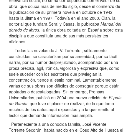
relevancia social, no se ha correspondido con el valor de su
obra, que ocupa más de medio siglo, desde el comienzo de
la publicación de su primera novela en octubre de 1942
hasta la última en 1997. Todavía en el año 2000, Clan, la
editorial que fundara Seral y Casas, le publicaba
Manual del
dorado de libros
, la única obra editada en España sobre esta
disciplina que constituía una de sus más persistentes
aficiones.
Todas las novelas de J. V. Torrente , sólidamente
construidas, se caracterizan por su amenidad, por su fácil
narrar, por su humor desprejuiciado, acompañado por una
prosa precisa, ágil, irónica, vigorosa y expresiva que, como
suele suceder con los escritores que privilegian la
concentración, tiende al estilo nominal. Lamentablemente,
varias de sus obras son difíciles de conseguir porque están
agotadas o descatalogadas. Sin embargo, Prensas
Universitarias, publicó en 2004 una nueva edición de
El país
de García
, que tuve el placer de realizar, de la que tomo
muchos de los datos aquí expuestos y a la que remito al
lector que demande información más amplia.
Perteneciente a una conocida familia, José Vicente
Torrente Secorún había nacido en el Coso Alto de Huesca el