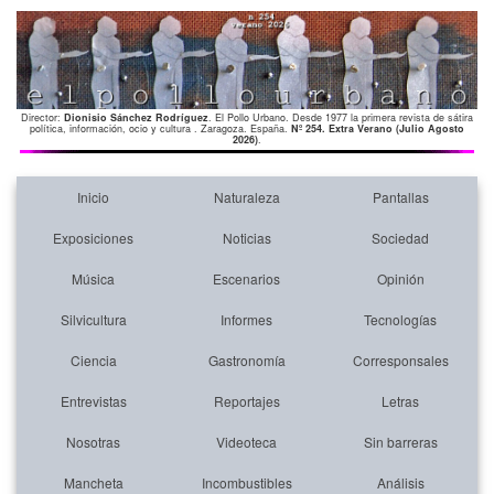
Director:
Dionisio Sánchez Rodríguez
. El Pollo Urbano. Desde 1977 la primera revista de sátira
política, información, ocio y cultura . Zaragoza. España.
Nº 254. Extra Verano (Julio Agosto
2026)
.
Inicio
Naturaleza
Pantallas
Exposiciones
Noticias
Sociedad
Música
Escenarios
Opinión
Silvicultura
Informes
Tecnologías
Ciencia
Gastronomía
Corresponsales
Entrevistas
Reportajes
Letras
Nosotras
Videoteca
Sin barreras
Mancheta
Incombustibles
Análisis