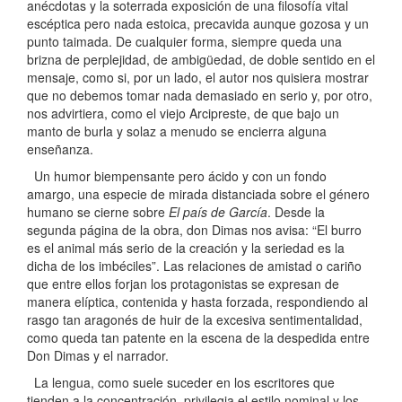
anécdotas y la soterrada exposición de una filosofía vital
escéptica pero nada estoica, precavida aunque gozosa y un
punto taimada. De cualquier forma, siempre queda una
brizna de perplejidad, de ambigüedad, de doble sentido en el
mensaje, como si, por un lado, el autor nos quisiera mostrar
que no debemos tomar nada demasiado en serio y, por otro,
nos advirtiera, como el viejo Arcipreste, de que bajo un
manto de burla y solaz a menudo se encierra alguna
enseñanza.
Un humor biempensante pero ácido y con un fondo
amargo, una especie de mirada distanciada sobre el género
humano se cierne sobre
El país de García
. Desde la
segunda página de la obra, don Dimas nos avisa: “El burro
es el animal más serio de la creación y la seriedad es la
dicha de los imbéciles”. Las relaciones de amistad o cariño
que entre ellos forjan los protagonistas se expresan de
manera elíptica, contenida y hasta forzada, respondiendo al
rasgo tan aragonés de huir de la excesiva sentimentalidad,
como queda tan patente en la escena de la despedida entre
Don Dimas y el narrador.
La lengua, como suele suceder en los escritores que
tienden a la concentración, privilegia el estilo nominal y los