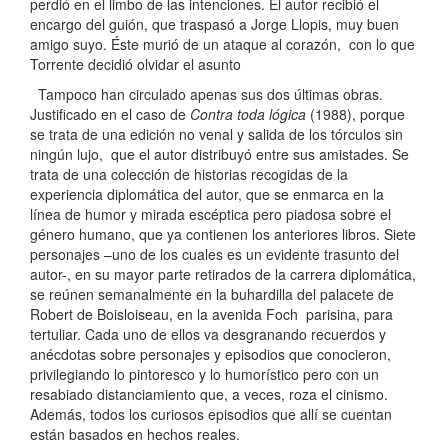
perdió en el limbo de las intenciones. El autor recibió el
encargo del guión, que traspasó a Jorge Llopis, muy buen
amigo suyo. Éste murió de un ataque al corazón, con lo que
Torrente decidió olvidar el asunto
Tampoco han circulado apenas sus dos últimas obras.
Justificado en el caso de
Contra
toda lógica
(1988), porque
se trata de una edición no venal y salida de los tórculos sin
ningún lujo, que el autor distribuyó entre sus amistades. Se
trata de una colección de historias recogidas de la
experiencia diplomática del autor, que se enmarca en la
línea de humor y mirada escéptica pero piadosa sobre el
género humano, que ya contienen los anteriores libros. Siete
personajes –uno de los cuales es un evidente trasunto del
autor-, en su mayor parte retirados de la carrera diplomática,
se reúnen semanalmente en la buhardilla del palacete de
Robert de Boisloiseau, en la avenida Foch parisina, para
tertuliar. Cada uno de ellos va desgranando recuerdos y
anécdotas sobre personajes y episodios que conocieron,
privilegiando lo pintoresco y lo humorístico pero con un
resabiado distanciamiento que, a veces, roza el cinismo.
Además, todos los curiosos episodios que allí se cuentan
están basados en hechos reales.