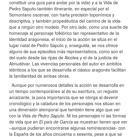
constituir una guía para andar por la vida) y a la Vida de
Pedro Saputo-también itinerante, en especial por el
Somontano oscense, con harta precisión toponímica y
descriptiva, y también propedéutica del camino de la vida-
que a ningún otro modelo. Por otro lado, como una suerte de
homenaje al personaje folklórico tan representativo de la
identidad aragonesa, el inicio de la acción se sitúa en el
lugar natal de Pedro Saputo y, enseguida, se nos ofrece
alguno de sus episodios más representativos, como son el
del vuelo desde las ripas de Alcolea y el de la justicia de
Almudévar. Las vivencias personales del autor en ámbitos
idénticos a los que se desarrolla el clásico aragonés facilitan
la familiaridad de ambas obras.
Aunque por numerosos detalles la acción se desarrolla en
un tiempo contemporáneo al de su escritura, un regusto
arcaizante, la poca importancia que se otorga al devenir
cronológico y la catadura de los personajes nos sitúan en
una dimensión atemporal que también tiene algo que ver
con la
Vida de Pedro Saputo
. Ni los personajes ni las formas
de vida que en
El país de García
se muestran tienen que ver
–aunque pudieran encontrarse algunas reminiscencias- con
la España de los años cincuenta o sesenta, pese a que se