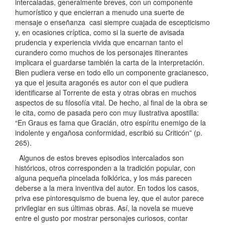
intercaladas, generalmente breves, con un componente
humorístico y que encierran a menudo una suerte de
mensaje o enseñanza casi siempre cuajada de escepticismo
y, en ocasiones críptica, como si la suerte de avisada
prudencia y experiencia vivida que encarnan tanto el
curandero como muchos de los personajes itinerantes
implicara el guardarse también la carta de la interpretación.
Bien pudiera verse en todo ello un componente gracianesco,
ya que el jesuita aragonés es autor con el que pudiera
identificarse al Torrente de esta y otras obras en muchos
aspectos de su filosofía vital. De hecho, al final de la obra se
le cita, como de pasada pero con muy ilustrativa apostilla:
“En Graus es fama que Gracián, otro espíritu enemigo de la
indolente y engañosa conformidad, escribió su Criticón” (p.
265).
Algunos de estos breves episodios intercalados son
históricos, otros corresponden a la tradición popular, con
alguna pequeña pincelada folklórica, y los más parecen
deberse a la mera inventiva del autor. En todos los casos,
priva ese pintoresquismo de buena ley, que el autor parece
privilegiar en sus últimas obras. Así, la novela se mueve
entre el gusto por mostrar personajes curiosos, contar