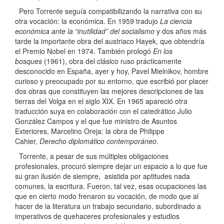
Pero Torrente seguía compatibilizando la narrativa con su
otra vocación: la económica. En 1959 tradujo
La ciencia
económica ante la “inutilidad” del socialismo
y dos años más
tarde la importante obra del austriaco Hayek, que obtendría
el Premio Nobel en 1974. También prologó
En
los
bosques
(1961), obra del clásico ruso prácticamente
desconocido en España, ayer y hoy, Pavel Mielnikov, hombre
curioso y preocupado por su entorno, que escribió por placer
dos obras que constituyen las mejores descripciones de las
tierras del Volga en el siglo XIX. En 1965 apareció otra
traducción suya en colaboración con el catedrático Julio
González Campos y el que fue ministro de Asuntos
Exteriores, Marcelino Oreja: la obra de Philippe
Cahier,
Derecho diplomático contemporáneo
.
Torrente, a pesar de sus múltiples obligaciones
profesionales, procuró siempre dejar un espacio a lo que fue
su gran ilusión de siempre, asistida por aptitudes nada
comunes, la escritura. Fueron, tal vez, esas ocupaciones las
que en cierto modo frenaron su vocación, de modo que al
hacer de la literatura un trabajo secundario, subordinado a
imperativos de quehaceres profesionales y estudios