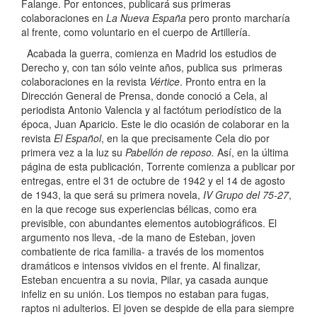
Falange. Por entonces, publicará sus primeras
colaboraciones en
La Nueva España
pero pronto marcharía
al frente, como voluntario en el cuerpo de Artillería.
Acabada la guerra, comienza en Madrid los estudios de
Derecho y, con tan sólo veinte años, publica sus primeras
colaboraciones en la revista
Vértice
. Pronto entra en la
Dirección General de Prensa, donde conoció a Cela, al
periodista Antonio Valencia y al factótum periodístico de la
época, Juan Aparicio. Este le dio ocasión de colaborar en la
revista
El Español
, en la que precisamente Cela dio por
primera vez a la luz su
Pabellón de reposo.
Así, en la última
página de esta publicación, Torrente comienza a publicar por
entregas, entre el 31 de octubre de 1942 y el 14 de agosto
de 1943, la que será su primera novela,
IV Grupo del 75-27
,
en la que recoge sus experiencias bélicas, como era
previsible, con abundantes elementos autobiográficos. El
argumento nos lleva, -de la mano de Esteban, joven
combatiente de rica familia- a través de los momentos
dramáticos e intensos vividos en el frente. Al finalizar,
Esteban encuentra a su novia, Pilar, ya casada aunque
infeliz en su unión. Los tiempos no estaban para fugas,
raptos ni adulterios. El joven se despide de ella para siempre