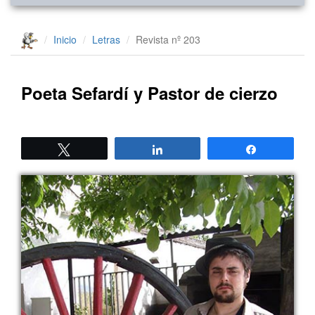
Inicio
Letras
Revista nº 203
Poeta Sefardí y Pastor de cierzo
Twittear
Compartir
Compartir