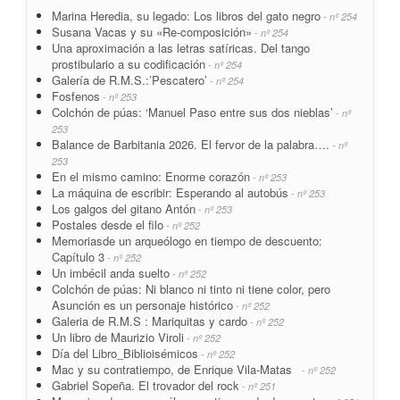
Marina Heredia, su legado: Los libros del gato negro
- nº 254
Susana Vacas y su «Re-composición»
- nº 254
Una aproximación a las letras satíricas. Del tango
prostibulario a su codificación
- nº 254
Galería de R.M.S.:’Pescatero’
- nº 254
Fosfenos
- nº 253
Colchón de púas: ‘Manuel Paso entre sus dos nieblas’
- nº
253
Balance de Barbitania 2026. El fervor de la palabra….
- nº
253
En el mismo camino: Enorme corazón
- nº 253
La máquina de escribir: Esperando al autobús
- nº 253
Los galgos del gitano Antón
- nº 253
Postales desde el filo
- nº 252
Memoriasde un arqueólogo en tiempo de descuento:
Capítulo 3
- nº 252
Un imbécil anda suelto
- nº 252
Colchón de púas: Ni blanco ni tinto ni tiene color, pero
Asunción es un personaje histórico
- nº 252
Galeria de R.M.S : Mariquitas y cardo
- nº 252
Un libro de Maurizio Viroli
- nº 252
Día del Libro_Biblioisémicos
- nº 252
Mac y su contratiempo, de Enrique Vila-Matas
- nº 252
Gabriel Sopeña. El trovador del rock
- nº 251