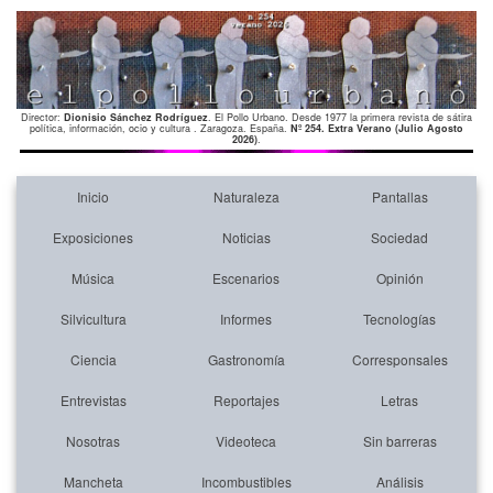
Director:
Dionisio Sánchez Rodríguez
. El Pollo Urbano. Desde 1977 la primera revista de sátira
política, información, ocio y cultura . Zaragoza. España.
Nº 254. Extra Verano (Julio Agosto
2026)
.
Inicio
Naturaleza
Pantallas
Exposiciones
Noticias
Sociedad
Música
Escenarios
Opinión
Silvicultura
Informes
Tecnologías
Ciencia
Gastronomía
Corresponsales
Entrevistas
Reportajes
Letras
Nosotras
Videoteca
Sin barreras
Mancheta
Incombustibles
Análisis