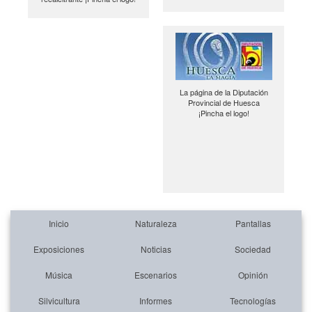
La página de la Diputación
Provincial de Huesca
¡Pincha el logo!
Inicio
Naturaleza
Pantallas
Exposiciones
Noticias
Sociedad
Música
Escenarios
Opinión
Silvicultura
Informes
Tecnologías