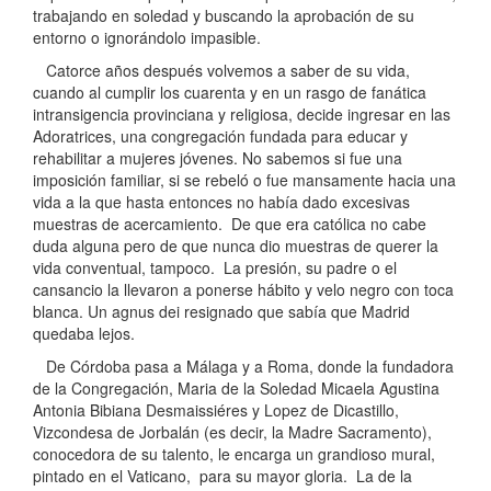
trabajando en soledad y buscando la aprobación de su
entorno o ignorándolo impasible.
Catorce años después volvemos a saber de su vida,
cuando al cumplir los cuarenta y en un rasgo de fanática
intransigencia provinciana y religiosa, decide ingresar en las
Adoratrices, una congregación fundada para educar y
rehabilitar a mujeres jóvenes. No sabemos si fue una
imposición familiar, si se rebeló o fue mansamente hacia una
vida a la que hasta entonces no había dado excesivas
muestras de acercamiento. De que era católica no cabe
duda alguna pero de que nunca dio muestras de querer la
vida conventual, tampoco. La presión, su padre o el
cansancio la llevaron a ponerse hábito y velo negro con toca
blanca. Un agnus dei resignado que sabía que Madrid
quedaba lejos.
De Córdoba pasa a Málaga y a Roma, donde la fundadora
de la Congregación, Maria de la Soledad Micaela Agustina
Antonia Bibiana Desmaissiéres y Lopez de Dicastillo,
Vizcondesa de Jorbalán (es decir, la Madre Sacramento),
conocedora de su talento, le encarga un grandioso mural,
pintado en el Vaticano, para su mayor gloria. La de la