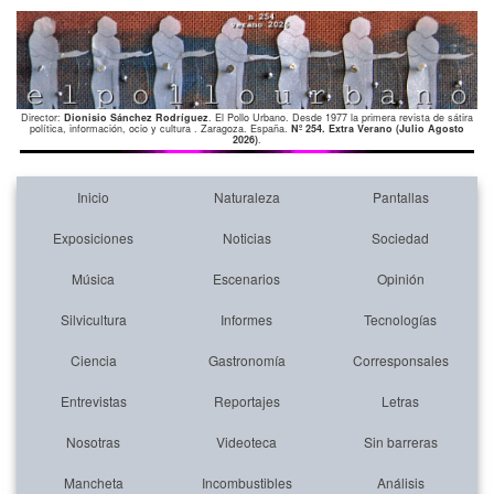
Director:
Dionisio Sánchez Rodríguez
. El Pollo Urbano. Desde 1977 la primera revista de sátira
política, información, ocio y cultura . Zaragoza. España.
Nº 254. Extra Verano (Julio Agosto
2026)
.
Inicio
Naturaleza
Pantallas
Exposiciones
Noticias
Sociedad
Música
Escenarios
Opinión
Silvicultura
Informes
Tecnologías
Ciencia
Gastronomía
Corresponsales
Entrevistas
Reportajes
Letras
Nosotras
Videoteca
Sin barreras
Mancheta
Incombustibles
Análisis