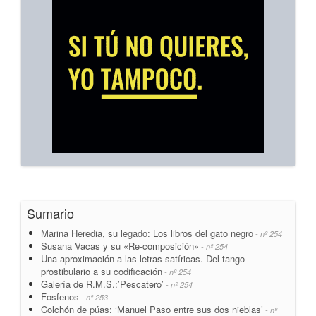
Sumario
Marina Heredia, su legado: Los libros del gato negro
- nº 254
Susana Vacas y su «Re-composición»
- nº 254
Una aproximación a las letras satíricas. Del tango
prostibulario a su codificación
- nº 254
Galería de R.M.S.:’Pescatero’
- nº 254
Fosfenos
- nº 253
Colchón de púas: ‘Manuel Paso entre sus dos nieblas’
- nº