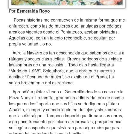
Por
Esmeralda Royo
Pocas historias me conmueven de la misma forma que me
enfurecen, como las de mujeres que, anuladas por códigos
arcaicos vigentes desde el Pentateuco, acaban olvidadas.
Aquellas que, con un talento reconocible, se ocultan por
propia voluntad…o no.
Aurelia Navarro es tan desconocida que sabemos de ella a
ráfagas y secuencias sueltas. Breves periodos de su vida y
las sombras de una reclusión. Todo esto hasta llegar a
“Murió en 1.968”. Solo ahora, que la obra que marcó su
destino: “Desnudo de mujer”, se exhibe en el Prado, ha
salido brevemente del ostracismo.
Aprendió a pintar viendo el Generalife desde su casa de la
Plaza Nueva. La familia, granadina adinerada, era de esas a
las que no les importa que sus hijas se dediquen a pintar el
Albaicín, siempre y cuando lo pinten de lejos y sin zambras
que las distraigan. Tampoco importó que firmara sus obras,
algo poco frecuente por miedo a represalias, porque nunca
se llegó a sospechar que sirvieran para algo más que para
adornar las paredes de la casa familiar.