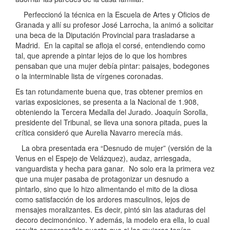
Perfeccionó la técnica en la Escuela de Artes y Oficios de
Granada y allí su profesor José Larrocha, la animó a solicitar
una beca de la Diputación Provincial para trasladarse a
Madrid. En la capital se afloja el corsé, entendiendo como
tal, que aprende a pintar lejos de lo que los hombres
pensaban que una mujer debía pintar: paisajes, bodegones
o la interminable lista de vírgenes coronadas.
Es tan rotundamente buena que, tras obtener premios en
varias exposiciones, se presenta a la Nacional de 1.908,
obteniendo la Tercera Medalla del Jurado. Joaquín Sorolla,
presidente del Tribunal, se lleva una sonora pitada, pues la
crítica consideró que Aurelia Navarro merecía más.
La obra presentada era “Desnudo de mujer” (versión de la
Venus en el Espejo de Velázquez), audaz, arriesgada,
vanguardista y hecha para ganar. No solo era la primera vez
que una mujer pasaba de protagonizar un desnudo a
pintarlo, sino que lo hizo alimentando el mito de la diosa
como satisfacción de los ardores masculinos, lejos de
mensajes moralizantes. Es decir, pintó sin las ataduras del
decoro decimonónico. Y además, la modelo era ella, lo cual
resulta comprensible puesto que si las mujeres tenían