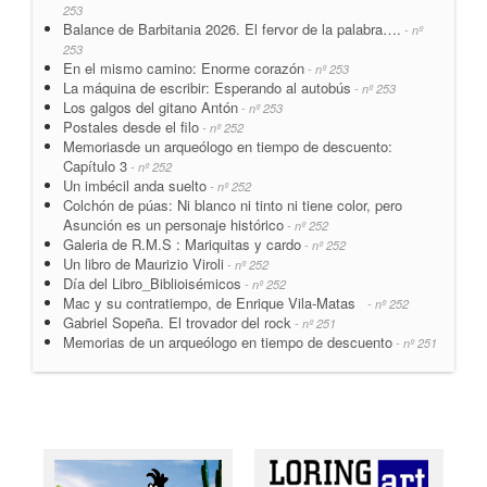
253
Balance de Barbitania 2026. El fervor de la palabra….
- nº
253
En el mismo camino: Enorme corazón
- nº 253
La máquina de escribir: Esperando al autobús
- nº 253
Los galgos del gitano Antón
- nº 253
Postales desde el filo
- nº 252
Memoriasde un arqueólogo en tiempo de descuento:
Capítulo 3
- nº 252
Un imbécil anda suelto
- nº 252
Colchón de púas: Ni blanco ni tinto ni tiene color, pero
Asunción es un personaje histórico
- nº 252
Galeria de R.M.S : Mariquitas y cardo
- nº 252
Un libro de Maurizio Viroli
- nº 252
Día del Libro_Biblioisémicos
- nº 252
Mac y su contratiempo, de Enrique Vila-Matas
- nº 252
Gabriel Sopeña. El trovador del rock
- nº 251
Memorias de un arqueólogo en tiempo de descuento
- nº 251