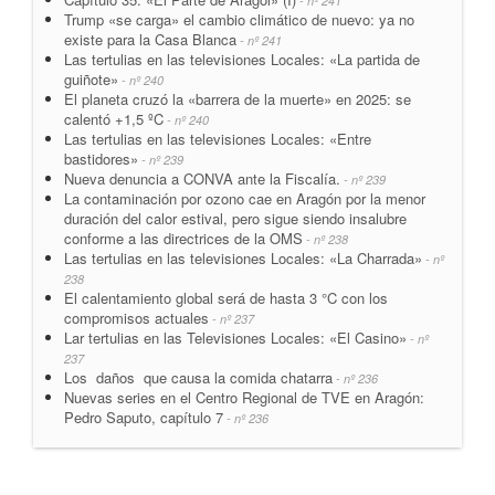
- nº 241
Trump «se carga» el cambio climático de nuevo: ya no
existe para la Casa Blanca
- nº 241
Las tertulias en las televisiones Locales: «La partida de
guiñote»
- nº 240
El planeta cruzó la «barrera de la muerte» en 2025: se
calentó +1,5 ºC
- nº 240
Las tertulias en las televisiones Locales: «Entre
bastidores»
- nº 239
Nueva denuncia a CONVA ante la Fiscalía.
- nº 239
La contaminación por ozono cae en Aragón por la menor
duración del calor estival, pero sigue siendo insalubre
conforme a las directrices de la OMS
- nº 238
Las tertulias en las televisiones Locales: «La Charrada»
- nº
238
El calentamiento global será de hasta 3 °C con los
compromisos actuales
- nº 237
Lar tertulias en las Televisiones Locales: «El Casino»
- nº
237
Los daños que causa la comida chatarra
- nº 236
Nuevas series en el Centro Regional de TVE en Aragón:
Pedro Saputo, capítulo 7
- nº 236