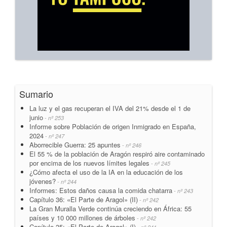
Sumario
La luz y el gas recuperan el IVA del 21% desde el 1 de
junio
- nº 253
Informe sobre Población de origen Inmigrado en España,
2024
- nº 247
Aborrecible Guerra: 25 apuntes
- nº 246
El 55 % de la población de Aragón respiró aire contaminado
por encima de los nuevos límites legales
- nº 245
¿Cómo afecta el uso de la IA en la educación de los
jóvenes?
- nº 244
Informes: Estos daños causa la comida chatarra
- nº 243
Capítulo 36: «El Parte de Aragol» (II)
- nº 242
La Gran Muralla Verde continúa creciendo en África: 55
países y 10 000 millones de árboles
- nº 242
Capítulo 35: «El Parte de Aragol» (I)