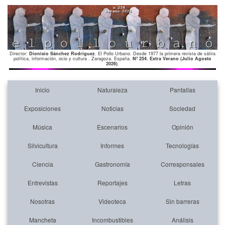
Director:
Dionisio Sánchez Rodríguez
. El Pollo Urbano. Desde 1977 la primera revista de sátira
política, información, ocio y cultura . Zaragoza. España.
Nº 254. Extra Verano (Julio Agosto
2026)
.
Inicio
Naturaleza
Pantallas
Exposiciones
Noticias
Sociedad
Música
Escenarios
Opinión
Silvicultura
Informes
Tecnologías
Ciencia
Gastronomía
Corresponsales
Entrevistas
Reportajes
Letras
Nosotras
Videoteca
Sin barreras
Mancheta
Incombustibles
Análisis