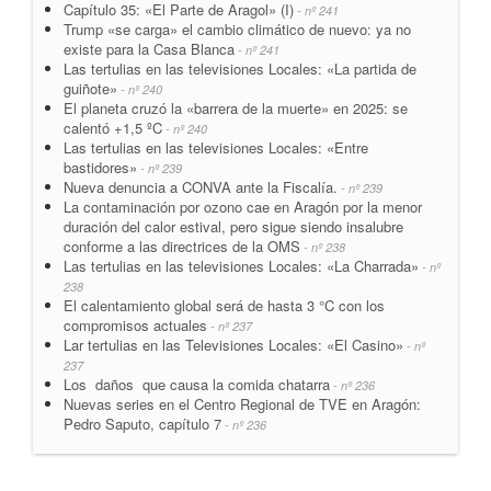
Capítulo 35: «El Parte de Aragol» (I)
- nº 241
Trump «se carga» el cambio climático de nuevo: ya no
existe para la Casa Blanca
- nº 241
Las tertulias en las televisiones Locales: «La partida de
guiñote»
- nº 240
El planeta cruzó la «barrera de la muerte» en 2025: se
calentó +1,5 ºC
- nº 240
Las tertulias en las televisiones Locales: «Entre
bastidores»
- nº 239
Nueva denuncia a CONVA ante la Fiscalía.
- nº 239
La contaminación por ozono cae en Aragón por la menor
duración del calor estival, pero sigue siendo insalubre
conforme a las directrices de la OMS
- nº 238
Las tertulias en las televisiones Locales: «La Charrada»
- nº
238
El calentamiento global será de hasta 3 °C con los
compromisos actuales
- nº 237
Lar tertulias en las Televisiones Locales: «El Casino»
- nº
237
Los daños que causa la comida chatarra
- nº 236
Nuevas series en el Centro Regional de TVE en Aragón:
Pedro Saputo, capítulo 7
- nº 236