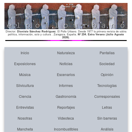
Director:
Dionisio Sánchez Rodríguez
. El Pollo Urbano. Desde 1977 la primera revista de sátira
política, información, ocio y cultura . Zaragoza. España.
Nº 254. Extra Verano (Julio Agosto
2026)
.
Inicio
Naturaleza
Pantallas
Exposiciones
Noticias
Sociedad
Música
Escenarios
Opinión
Silvicultura
Informes
Tecnologías
Ciencia
Gastronomía
Corresponsales
Entrevistas
Reportajes
Letras
Nosotras
Videoteca
Sin barreras
Mancheta
Incombustibles
Análisis