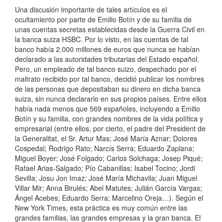
Una discusión importante de tales artículos es el
ocultamiento por parte de Emilio Botín y de su familia de
unas cuentas secretas establecidas desde la Guerra Civil en
la banca suiza HSBC. Por lo visto, en las cuentas de tal
banco había 2.000 millones de euros que nunca se habían
declarado a las autoridades tributarias del Estado español.
Pero, un empleado de tal banco suizo, despechado por el
maltrato recibido por tal banco, decidió publicar los nombres
de las personas que depositaban su dinero en dicha banca
suiza, sin nunca declararlo en sus propios países. Entre ellos
había nada menos que 569 españoles, incluyendo a Emilio
Botín y su familia, con grandes nombres de la vida política y
empresarial (entre ellos, por cierto, el padre del President de
la Generalitat, el Sr. Artur Mas; José María Aznar; Dolores
Cospedal; Rodrigo Rato; Narcís Serra; Eduardo Zaplana;
Miguel Boyer; José Folgado; Carlos Solchaga; Josep Piqué;
Rafael Arias-Salgado; Pío Cabanillas; Isabel Tocino; Jordi
Sevilla; Josu Jon Imaz; José María Michavila; Juan Miguel
Villar Mir; Anna Birulés; Abel Matutes; Julián García Vargas;
Ángel Acebes; Eduardo Serra; Marcelino Oreja…). Según el
New York Times, esta práctica es muy común entre las
grandes familias, las grandes empresas y la gran banca. El