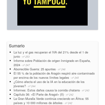
Sumario
La luz y el gas recuperan el IVA del 21% desde el 1 de
junio
- nº 253
Informe sobre Población de origen Inmigrado en España,
2024
- nº 247
Aborrecible Guerra: 25 apuntes
- nº 246
El 55 % de la población de Aragón respiró aire contaminado
por encima de los nuevos límites legales
- nº 245
¿Cómo afecta el uso de la IA en la educación de los
jóvenes?
- nº 244
Informes: Estos daños causa la comida chatarra
- nº 243
Capítulo 36: «El Parte de Aragol» (II)
- nº 242
La Gran Muralla Verde continúa creciendo en África: 55
países y 10 000 millones de árboles
- nº 242