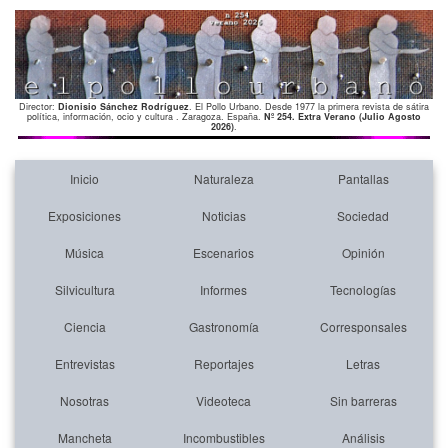
Director:
Dionisio Sánchez Rodríguez
. El Pollo Urbano. Desde 1977 la primera revista de sátira
política, información, ocio y cultura . Zaragoza. España.
Nº 254. Extra Verano (Julio Agosto
2026)
.
Inicio
Naturaleza
Pantallas
Exposiciones
Noticias
Sociedad
Música
Escenarios
Opinión
Silvicultura
Informes
Tecnologías
Ciencia
Gastronomía
Corresponsales
Entrevistas
Reportajes
Letras
Nosotras
Videoteca
Sin barreras
Mancheta
Incombustibles
Análisis