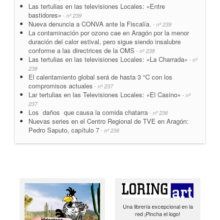
Las tertulias en las televisiones Locales: «Entre
bastidores»
- nº 239
Nueva denuncia a CONVA ante la Fiscalía.
- nº 239
La contaminación por ozono cae en Aragón por la menor
duración del calor estival, pero sigue siendo insalubre
conforme a las directrices de la OMS
- nº 238
Las tertulias en las televisiones Locales: «La Charrada»
- nº
238
El calentamiento global será de hasta 3 °C con los
compromisos actuales
- nº 237
Lar tertulias en las Televisiones Locales: «El Casino»
- nº
237
Los daños que causa la comida chatarra
- nº 236
Nuevas series en el Centro Regional de TVE en Aragón:
Pedro Saputo, capítulo 7
- nº 236
Una librería excepcional en la
red ¡Pincha el logo!