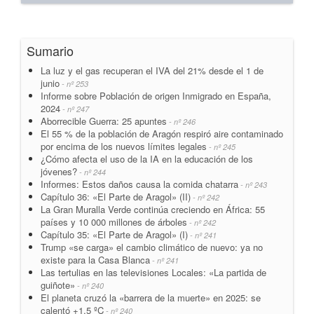
Sumario
La luz y el gas recuperan el IVA del 21% desde el 1 de
junio
- nº 253
Informe sobre Población de origen Inmigrado en España,
2024
- nº 247
Aborrecible Guerra: 25 apuntes
- nº 246
El 55 % de la población de Aragón respiró aire contaminado
por encima de los nuevos límites legales
- nº 245
¿Cómo afecta el uso de la IA en la educación de los
jóvenes?
- nº 244
Informes: Estos daños causa la comida chatarra
- nº 243
Capítulo 36: «El Parte de Aragol» (II)
- nº 242
La Gran Muralla Verde continúa creciendo en África: 55
países y 10 000 millones de árboles
- nº 242
Capítulo 35: «El Parte de Aragol» (I)
- nº 241
Trump «se carga» el cambio climático de nuevo: ya no
existe para la Casa Blanca
- nº 241
Las tertulias en las televisiones Locales: «La partida de
guiñote»
- nº 240
El planeta cruzó la «barrera de la muerte» en 2025: se
calentó +1,5 ºC
- nº 240