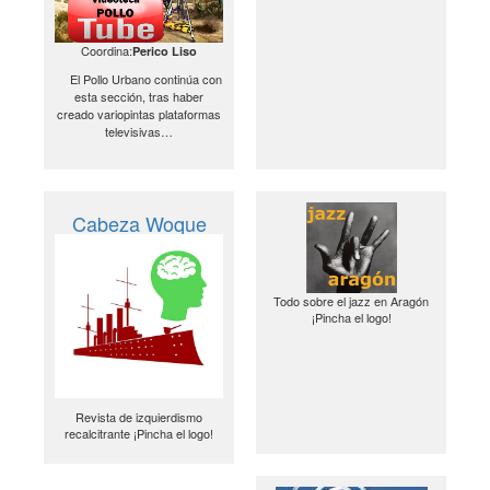
Coordina:
Perico Liso
El Pollo Urbano continúa con
esta sección, tras haber
creado variopintas plataformas
televisivas…
Cabeza Woque
Todo sobre el jazz en Aragón
¡Pincha el logo!
Revista de izquierdismo
recalcitrante ¡Pincha el logo!