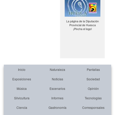
La página de la Diputación
Provincial de Huesca
¡Pincha el logo!
Inicio
Naturaleza
Pantallas
Exposiciones
Noticias
Sociedad
Música
Escenarios
Opinión
Silvicultura
Informes
Tecnologías
Ciencia
Gastronomía
Corresponsales