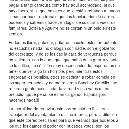
pagar a tanto caradura como hay aquí acomodado, si que
hay dinero, si, lo que pasa es que lo estáis robando a manos
llenas por hacer un trabajo que los funcionarios de carrera
podemos y sabemos hacer, en lugar de colocar a vuestros
familiares, Botella y Aguirre no se cortan ni un pelo en este
sentido.
Podemos llorar, patalear, gritar en la calle, estos prepotentes
no escuchan nada, no dialogan con nadie, son el gobierno
del decretazo, y no se les cae la cara de vergüenza porque
no la tienen, con lo que aquel que habló de la guerra y tanto
se le criticó, no sé si iba muy desencaminado, esperemos no
tener que ver algo tan horrible, pero mientras estos
engordan los bolsillos, otros se dedican a robar comida en
los supermercados, y no me refiero a Sánchez Gordillo, me
refiero a gente necesitada de verdad y eso ya es un mal
preludio, ¡¡¡que pena, se están cargando España y no
hacemos nada!!!
La moralidad de reenviar este correo está en ti, si eres
trabajador del ayuntamiento o si no lo eres, pero la difusión
que este correo precisa es para que veamos que aquellos a
los que les damos el poder con nuestros votos, son los