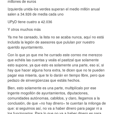
millones de euros
Izquierda unida-los verdes superan el medio millón anual
salen a 34.926 de media cada uno
UPyD tiene cuatro a 42.036
Y otros muchos más
Ya me he cansado, la lista no se acaba nunca, aquí no está
incluida la legión de asesores que pululan por nuestro
querido ayuntamiento.
Con lo que yo que me he currado este correo me merezco
que echéis las cuentas y veáis el pastizal que solamente
esto supone, ya que esto es solamente una parte, eso sí, si
hay que hacer alguna hora extra, te dicen que no te pueden
pagar esa miseria, que te lo darán en tiempo libre, pero que
pedazo de sinvergüenzas que estáis hechos.
Bien, esto solamente es una parte, multiplícalo por ese
ingente mogollón de ayuntamientos, diputaciones,
comunidades autónomas, cabildos, y claro, llegamos a la
conclusión, de que «no hay dinero» te cuentan la milonga de
que: si seguimos así, no va a haber dinero para pagar ni a
los funcionarios. Para lo que no va a haber dinero es para