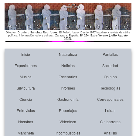
Director:
Dionisio Sánchez Rodríguez
. El Pollo Urbano. Desde 1977 la primera revista de sátira
política, información, ocio y cultura . Zaragoza. España.
Nº 254. Extra Verano (Julio Agosto
2026)
.
Inicio
Naturaleza
Pantallas
Exposiciones
Noticias
Sociedad
Música
Escenarios
Opinión
Silvicultura
Informes
Tecnologías
Ciencia
Gastronomía
Corresponsales
Entrevistas
Reportajes
Letras
Nosotras
Videoteca
Sin barreras
Mancheta
Incombustibles
Análisis