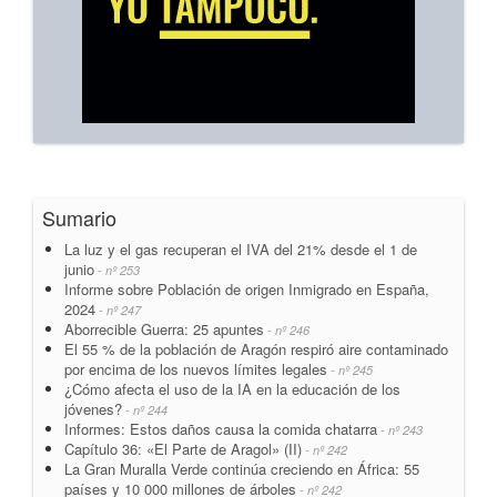
Sumario
La luz y el gas recuperan el IVA del 21% desde el 1 de
junio
- nº 253
Informe sobre Población de origen Inmigrado en España,
2024
- nº 247
Aborrecible Guerra: 25 apuntes
- nº 246
El 55 % de la población de Aragón respiró aire contaminado
por encima de los nuevos límites legales
- nº 245
¿Cómo afecta el uso de la IA en la educación de los
jóvenes?
- nº 244
Informes: Estos daños causa la comida chatarra
- nº 243
Capítulo 36: «El Parte de Aragol» (II)
- nº 242
La Gran Muralla Verde continúa creciendo en África: 55
países y 10 000 millones de árboles
- nº 242